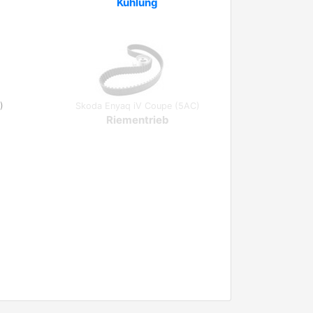
Kühlung
)
Skoda Enyaq iV Coupe (5AC)
Riementrieb