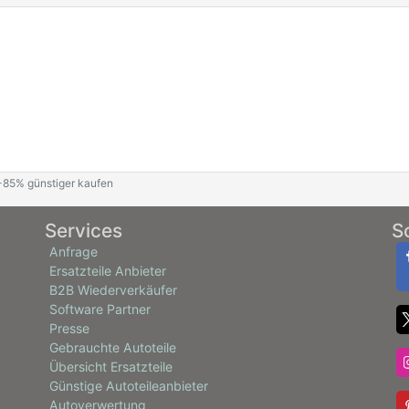
 -85% günstiger kaufen
Services
S
Anfrage
Ersatzteile Anbieter
B2B Wiederverkäufer
Software Partner
Presse
Gebrauchte Autoteile
Übersicht Ersatzteile
Günstige Autoteileanbieter
Autoverwertung