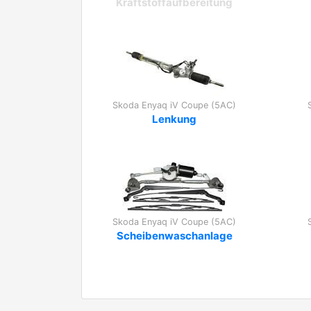
Kraftstoffaufbereitung
Skoda Enyaq iV Coupe (5AC)
Lenkung
Skoda Enyaq iV Coupe (5AC)
Scheibenwaschanlage