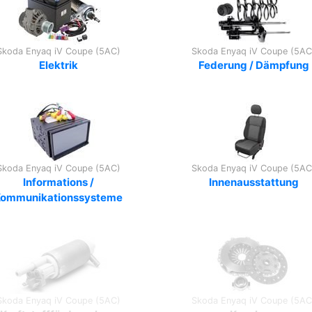
Skoda Enyaq iV Coupe (5AC)
Skoda Enyaq iV Coupe (5AC
Elektrik
Federung / Dämpfung
Skoda Enyaq iV Coupe (5AC)
Skoda Enyaq iV Coupe (5AC
Informations /
Innenausstattung
Kommunikationssysteme
Skoda Enyaq iV Coupe (5AC)
Skoda Enyaq iV Coupe (5AC