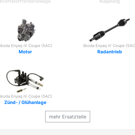
Kraftstoffförderanlage
Kupplung
Skoda Enyaq iV Coupe (5AC)
Skoda Enyaq iV Coupe (5AC
Motor
Radantrieb
Skoda Enyaq iV Coupe (5AC)
Zünd- / Glühanlage
mehr Ersatzteile