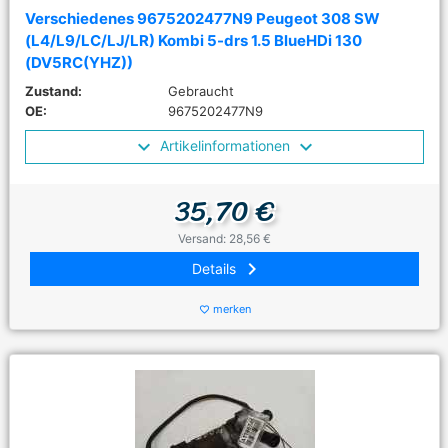
Verschiedenes 9675202477N9 Peugeot 308 SW
(L4/L9/LC/LJ/LR) Kombi 5-drs 1.5 BlueHDi 130
(DV5RC(YHZ))
Zustand:
Gebraucht
OE:
9675202477N9
Artikelinformationen
35,70 €
Versand: 28,56 €
keyboard_arrow_right
Details
merken
favorite_border