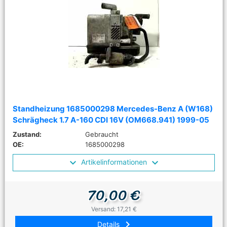
Standheizung 1685000298 Mercedes-Benz A (W168)
Schrägheck 1.7 A-160 CDI 16V (OM668.941) 1999-05
Zustand:
Gebraucht
OE:
1685000298
Artikelinformationen
70,00 €
Versand: 17,21 €
keyboard_arrow_right
Details