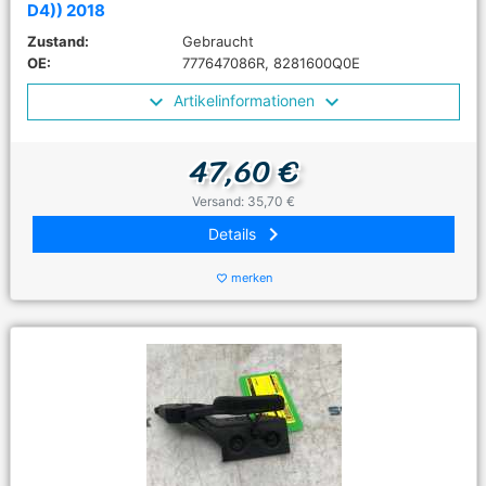
D4)) 2018
Zustand:
Gebraucht
OE:
777647086R, 8281600Q0E
Artikelinformationen
47,60 €
Versand: 35,70 €
keyboard_arrow_right
Details
merken
favorite_border