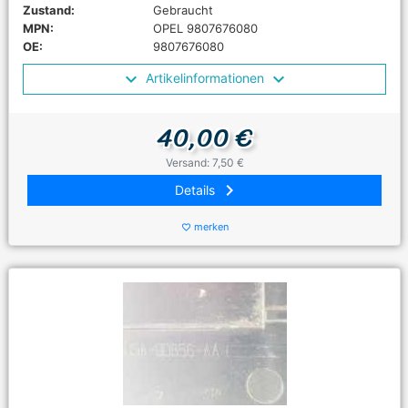
Zustand:
Gebraucht
MPN:
OPEL 9807676080
OE:
9807676080
Artikelinformationen
40,00 €
Versand: 7,50 €
keyboard_arrow_right
Details
merken
favorite_border