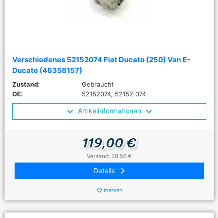
Verschiedenes 52152074 Fiat Ducato (250) Van E-
Ducato (46358157)
Zustand:
Gebraucht
OE:
52152074, 52152 074
Artikelinformationen
119,00 €
Versand: 28,56 €
keyboard_arrow_right
Details
merken
favorite_border