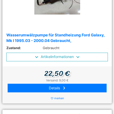
Wasserumwälzpumpe für Standheizung Ford Galaxy,
Mk I 1995.03 - 2000.04 Gebraucht,
Zustand:
Gebraucht
Artikelinformationen
22,50 €
Versand: 9,00 €
keyboard_arrow_right
Details
merken
favorite_border