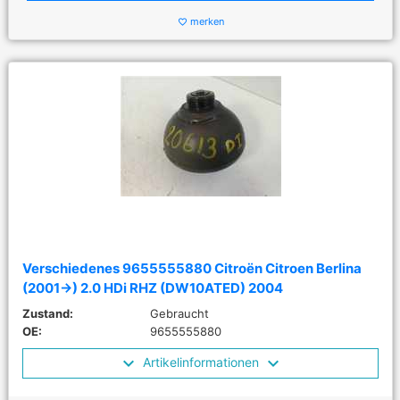
merken
favorite_border
Verschiedenes 9655555880 Citroën Citroen Berlina
(2001->) 2.0 HDi RHZ (DW10ATED) 2004
Zustand:
Gebraucht
OE:
9655555880
Artikelinformationen