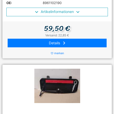
OE:
8961102190
Artikelinformationen
59,50 €
Versand: 22,85 €
keyboard_arrow_right
Details
merken
favorite_border