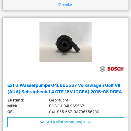
merken
favorite_border
Extra Wasserpumpe 04L965567 Volkswagen Golf VII
(AUA) Schrägheck 1.4 GTE 16V (DGEA) 2015-08 DGEA
Zustand:
Gebraucht
MPN:
BOSCH 04L965567
OE:
04L 965 567, 9A796556700
Artikelinformationen