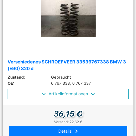
Verschiedenes SCHROEFVEER 33536767338 BMW 3
(E90) 320 d
Zustand:
Gebraucht
OE:
6 767 338, 6 767 337
Artikelinformationen
36,15 €
Versand: 22,62 €
keyboard_arrow_right
Details