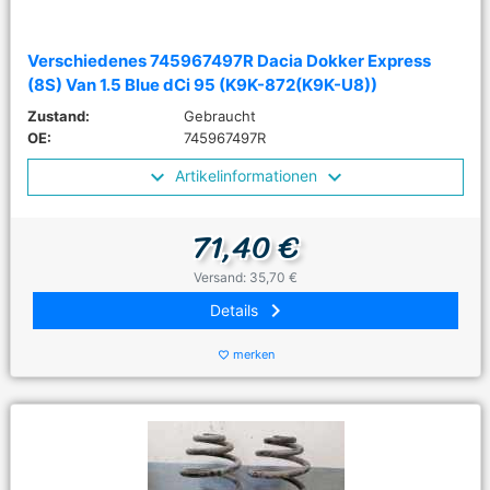
Verschiedenes 745967497R Dacia Dokker Express
(8S) Van 1.5 Blue dCi 95 (K9K-872(K9K-U8))
Zustand:
Gebraucht
OE:
745967497R
Artikelinformationen
71,40 €
Versand: 35,70 €
keyboard_arrow_right
Details
merken
favorite_border