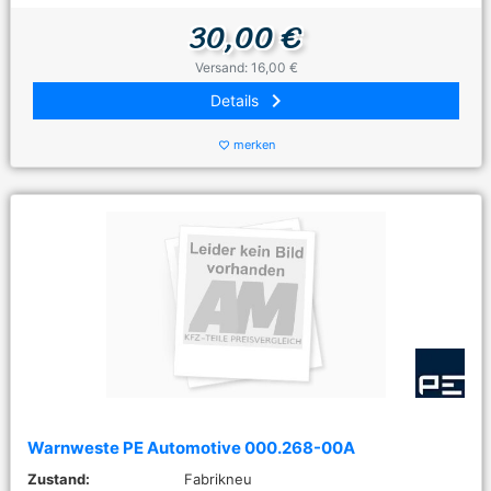
30,00 €
Versand: 16,00 €
keyboard_arrow_right
Details
merken
favorite_border
Warnweste PE Automotive 000.268-00A
Zustand:
Fabrikneu