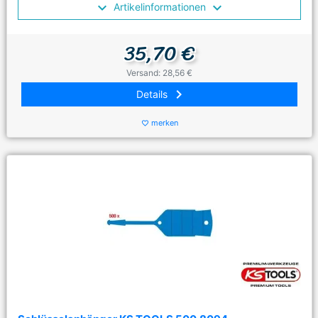
Artikelinformationen
35,70 €
Versand: 28,56 €
keyboard_arrow_right
Details
merken
favorite_border