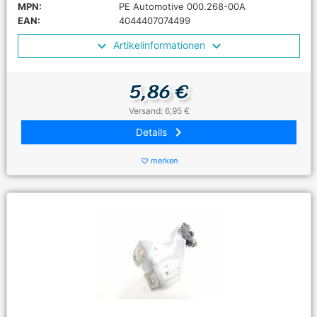
MPN:
PE Automotive 000.268-00A
EAN:
4044407074499
Artikelinformationen
5,86 €
Versand: 6,95 €
keyboard_arrow_right
Details
merken
favorite_border