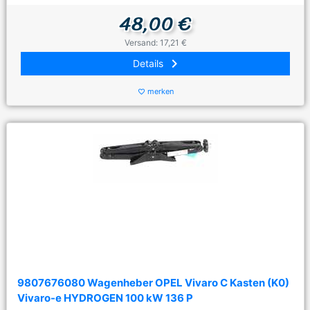
48,00 €
Versand: 17,21 €
keyboard_arrow_right
Details
merken
favorite_border
9807676080 Wagenheber OPEL Vivaro C Kasten (K0)
Vivaro-e HYDROGEN 100 kW 136 P