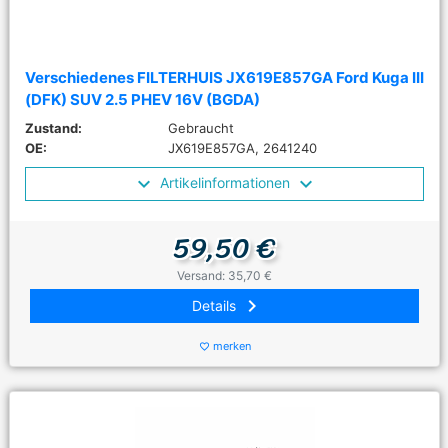
Verschiedenes FILTERHUIS JX619E857GA Ford Kuga III
(DFK) SUV 2.5 PHEV 16V (BGDA)
Zustand:
Gebraucht
OE:
JX619E857GA, 2641240
Artikelinformationen
59,50 €
Versand: 35,70 €
keyboard_arrow_right
Details
merken
favorite_border