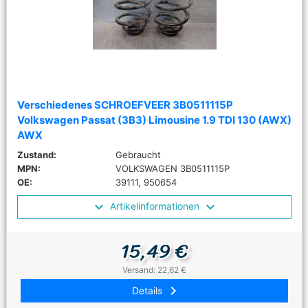
Verschiedenes SCHROEFVEER 3B0511115P
Volkswagen Passat (3B3) Limousine 1.9 TDI 130 (AWX)
AWX
Zustand:
Gebraucht
MPN:
VOLKSWAGEN 3B0511115P
OE:
39111, 950654
Artikelinformationen
15,49 €
Versand: 22,62 €
keyboard_arrow_right
Details