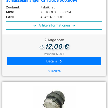
Schlüsselanhänger KS TOOLS 500.8094
Zustand:
Fabrikneu
MPN:
KS TOOLS 500.8094
EAN:
4042146631911
Artikelinformationen
2 Angebote
12,00 €
ab
Versand: 5,29 €
keyboard_arrow_right
Details
merken
favorite_border