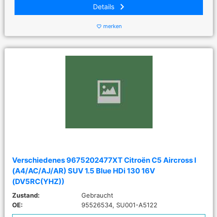
keyboard_arrow_right
Details
merken
favorite_border
Verschiedenes 9675202477XT Citroën C5 Aircross I
(A4/AC/AJ/AR) SUV 1.5 Blue HDi 130 16V
(DV5RC(YHZ))
Zustand:
Gebraucht
OE:
95526534, SU001-A5122