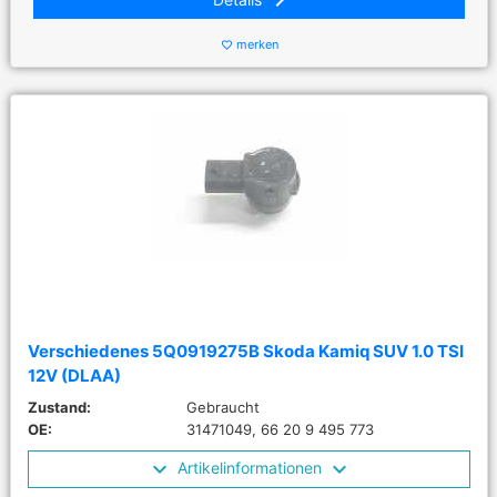
keyboard_arrow_right
merken
favorite_border
Verschiedenes 5Q0919275B Skoda Kamiq SUV 1.0 TSI
12V (DLAA)
Zustand:
Gebraucht
OE:
31471049, 66 20 9 495 773
Artikelinformationen