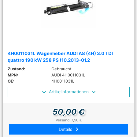
4H0011031L Wagenheber AUDI A8 (4H) 3.0 TDI
quattro 190 kW 258 PS (10.2013-01.2
Zustand:
Gebraucht
MPN:
AUDI 4H0011031L
OE:
4H0011031L
Artikelinformationen
50,00 €
Versand: 7,50 €
keyboard_arrow_right
Details