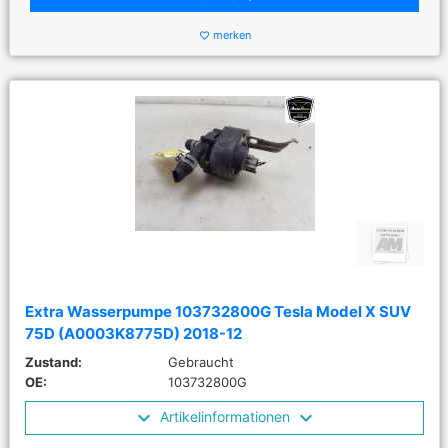
merken
favorite_border
Extra Wasserpumpe 103732800G Tesla Model X SUV
75D (A0003K8775D) 2018-12
Zustand:
Gebraucht
OE:
103732800G
Artikelinformationen