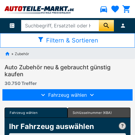
directions_car
favorite
shopping_cart
search
ballot
person
filter_alt
Filtern & Sortieren
Zubehör
Auto Zubehör neu & gebraucht günstig
kaufen
30.750 Treffer
Fahrzeug wählen
Fahrzeug wählen
Schlüsselnummer (KBA)
Ihr Fahrzeug auswählen