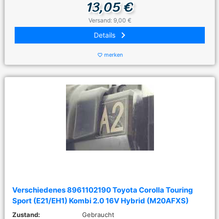
13,05 €
Versand: 9,00 €
keyboard_arrow_right
Details
merken
favorite_border
Verschiedenes 8961102190 Toyota Corolla Touring
Sport (E21/EH1) Kombi 2.0 16V Hybrid (M20AFXS)
Zustand:
Gebraucht