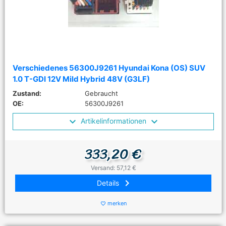
Verschiedenes 56300J9261 Hyundai Kona (OS) SUV
1.0 T-GDI 12V Mild Hybrid 48V (G3LF)
Zustand:
Gebraucht
OE:
56300J9261
Artikelinformationen
333,20 €
Versand: 57,12 €
keyboard_arrow_right
Details
merken
favorite_border