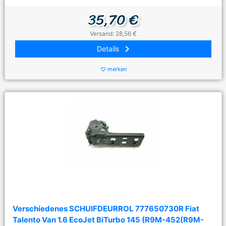
35,70 €
Versand: 28,56 €
keyboard_arrow_right
Details
merken
favorite_border
Verschiedenes SCHUIFDEURROL 777650730R Fiat
Talento Van 1.6 EcoJet BiTurbo 145 (R9M-452(R9M-