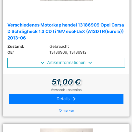
Verschiedenes Motorkap hendel 13186909 Opel Corsa
D Schrägheck 1.3 CDTi 16V ecoFLEX (A13DTR(Euro 5))
2013-06
Zustand:
Gebraucht
OE:
13186909, 13186912
Artikelinformationen
51,00 €
Versand: kostenlos
keyboard_arrow_right
Details
merken
favorite_border