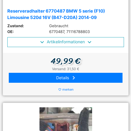
Reserveradhalter 6770487 BMW 5 serie (F10)
Limousine 520d 16V (B47-D20A) 2014-09
Zustand:
Gebraucht
OE:
6770487, 71116788803
Artikelinformationen
49,99 €
Versand: 31,50 €
keyboard_arrow_right
Details
merken
favorite_border