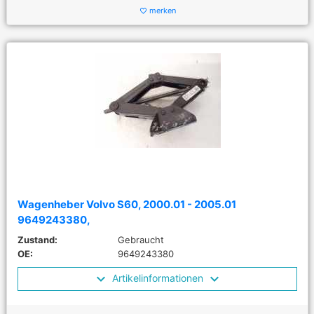
merken
favorite_border
Wagenheber Volvo S60, 2000.01 - 2005.01
9649243380,
Zustand:
Gebraucht
OE:
9649243380
Artikelinformationen