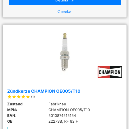
keyboard_arrow_right
merken
favorite_border
Zündkerze CHAMPION OE005/T10
star
star
star
star
star
(1)
Zustand:
Fabrikneu
MPN:
CHAMPION OE005/T10
EAN:
5010874515154
OE:
Z227SB, RF 82 H