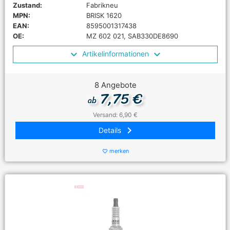
Zustand:
Fabrikneu
MPN:
BRISK 1620
EAN:
8595001317438
OE:
MZ 602 021, SAB330DE8690
Artikelinformationen
8 Angebote
7,75 €
ab
Versand: 6,90 €
keyboard_arrow_right
Details
merken
favorite_border