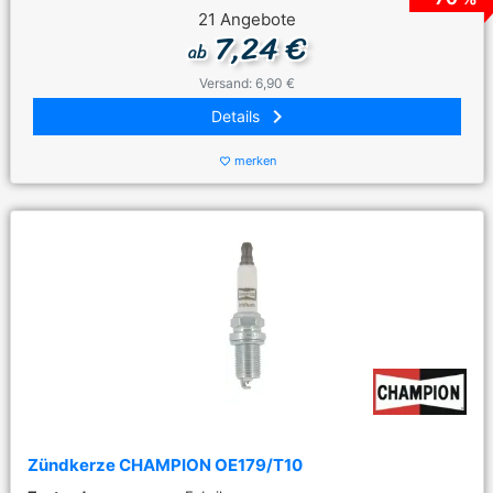
21 Angebote
7,24 €
ab
Versand: 6,90 €
keyboard_arrow_right
Details
merken
favorite_border
Zündkerze CHAMPION OE179/T10