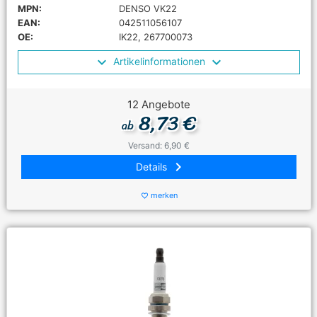
MPN:
DENSO VK22
EAN:
042511056107
OE:
IK22, 267700073
Artikelinformationen
12 Angebote
8,73 €
ab
Versand: 6,90 €
keyboard_arrow_right
Details
merken
favorite_border