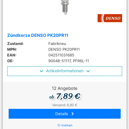
Zündkerze DENSO PK20PR11
Zustand:
Fabrikneu
MPN:
DENSO PK20PR11
EAN:
042511031685
OE:
90048-51117, PFR6L-11
Artikelinformationen
12 Angebote
7,89 €
ab
Versand: 6,90 €
keyboard_arrow_right
Details
merken
favorite_border