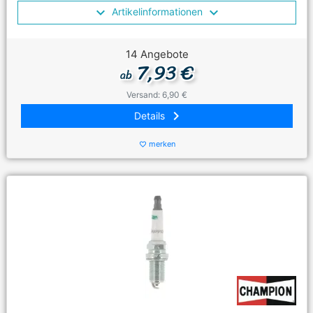
Artikelinformationen
14 Angebote
7,93 €
ab
Versand: 6,90 €
keyboard_arrow_right
Details
merken
favorite_border