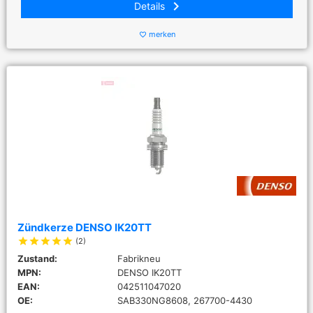
keyboard_arrow_right
Details
merken
favorite_border
Zündkerze DENSO IK20TT
star
star
star
star
star
(2)
Zustand:
Fabrikneu
MPN:
DENSO IK20TT
EAN:
042511047020
OE:
SAB330NG8608, 267700-4430