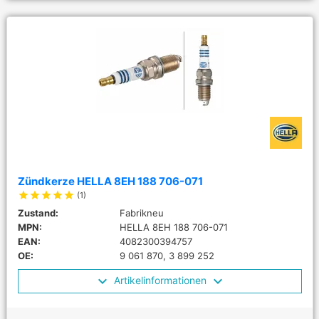
Zündkerze HELLA 8EH 188 706-071
star
star
star
star
star
(1)
Zustand:
Fabrikneu
MPN:
HELLA 8EH 188 706-071
EAN:
4082300394757
OE:
9 061 870, 3 899 252
Artikelinformationen