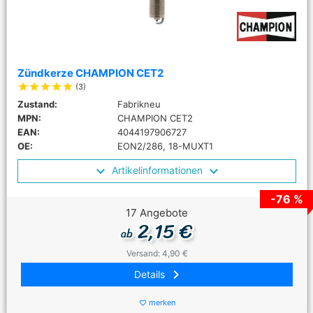
Zündkerze CHAMPION CET2
star
star
star
star
star
(3)
Zustand:
Fabrikneu
MPN:
CHAMPION CET2
EAN:
4044197906727
OE:
EON2/286, 18-MUXT1
Artikelinformationen
-76 %
17 Angebote
2,15 €
ab
Versand: 4,90 €
keyboard_arrow_right
Details
merken
favorite_border