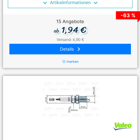
Artikelinformationen
-63 %
15 Angebote
1,94 €
ab
Versand: 4,90 €
keyboard_arrow_right
Details
merken
favorite_border