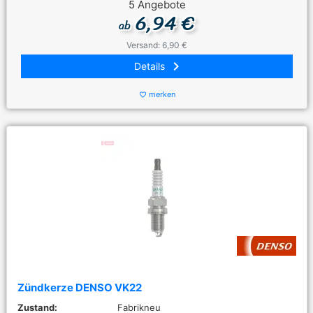
5 Angebote
6,94 €
ab
Versand: 6,90 €
keyboard_arrow_right
Details
merken
favorite_border
Zündkerze DENSO VK22
Zustand:
Fabrikneu