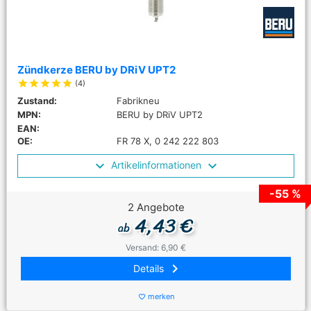
Zündkerze BERU by DRiV UPT2
star
star
star
star
star
(4)
Zustand:
Fabrikneu
MPN:
BERU by DRiV UPT2
EAN:
OE:
FR 78 X, 0 242 222 803
Artikelinformationen
-55 %
2 Angebote
4,43 €
ab
Versand: 6,90 €
keyboard_arrow_right
Details
merken
favorite_border