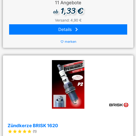
11 Angebote
1,33 €
ab
Versand: 4,90 €
keyboard_arrow_right
Details
merken
favorite_border
Zündkerze BRISK 1620
star
star
star
star
star
(1)