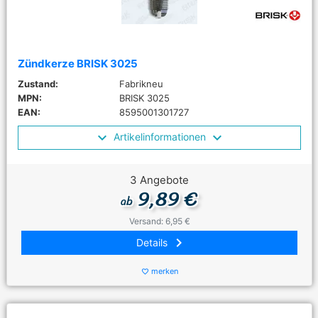
Zündkerze BRISK 3025
Zustand:
Fabrikneu
MPN:
BRISK 3025
EAN:
8595001301727
Artikelinformationen
3 Angebote
9,89 €
ab
Versand: 6,95 €
keyboard_arrow_right
Details
merken
favorite_border