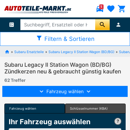
directions_car
favorite
shopping_cart
1
search
ballot
person
filter_alt
Filtern & Sortieren
Subaru Ersatzteile
Subaru Legacy II Station Wagon (BD/BG)
Subaru
Subaru Legacy II Station Wagon (BD/BG)
Zündkerzen neu & gebraucht günstig kaufen
62 Treffer
Fahrzeug wählen
Fahrzeug wählen
Schlüsselnummer (KBA)
Ihr Fahrzeug auswählen