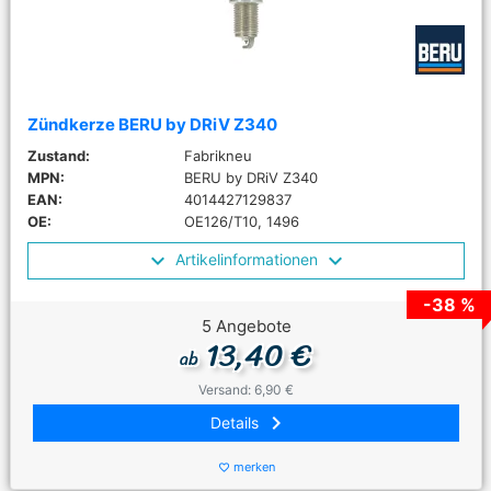
Zündkerze BERU by DRiV Z340
Zustand:
Fabrikneu
MPN:
BERU by DRiV Z340
EAN:
4014427129837
OE:
OE126/T10, 1496
Artikelinformationen
-38 %
5 Angebote
13,40 €
ab
Versand: 6,90 €
keyboard_arrow_right
Details
merken
favorite_border