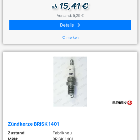
15,41 €
ab
Versand: 5,29 €
keyboard_arrow_right
Details
merken
favorite_border
Zündkerze BRISK 1401
Zustand:
Fabrikneu
MPN:
BRISK 1401