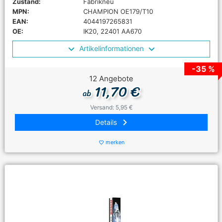
Zustand:
Fabrikneu
MPN:
CHAMPION OE179/T10
EAN:
4044197265831
OE:
IK20, 22401 AA670
Artikelinformationen
-35 %
12 Angebote
11,70 €
ab
Versand: 5,95 €
keyboard_arrow_right
Details
merken
favorite_border