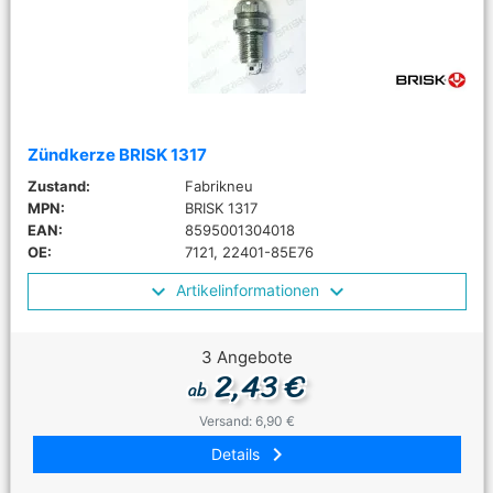
Zündkerze BRISK 1317
Zustand:
Fabrikneu
MPN:
BRISK 1317
EAN:
8595001304018
OE:
7121, 22401-85E76
Artikelinformationen
3 Angebote
2,43 €
ab
Versand: 6,90 €
keyboard_arrow_right
Details