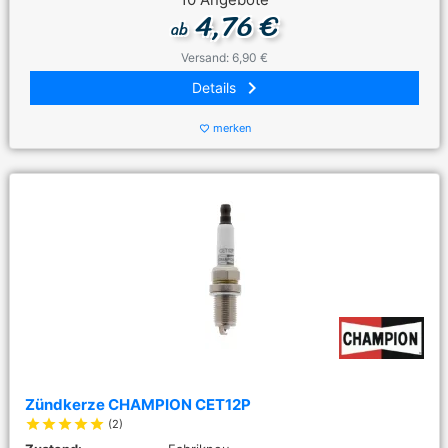
4,76 €
ab
Versand: 6,90 €
keyboard_arrow_right
Details
merken
favorite_border
Zündkerze CHAMPION CET12P
star
star
star
star
star
(2)