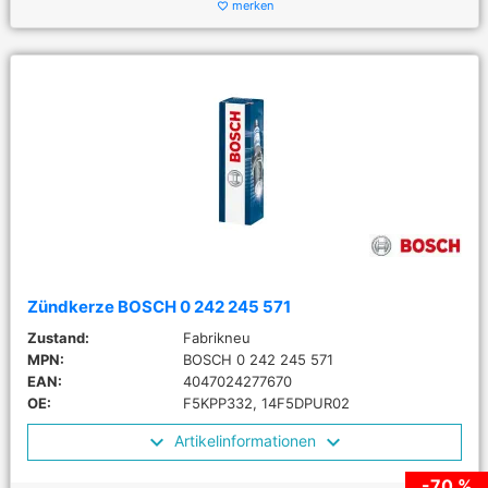
merken
favorite_border
Zündkerze BOSCH 0 242 245 571
Zustand:
Fabrikneu
MPN:
BOSCH 0 242 245 571
EAN:
4047024277670
OE:
F5KPP332, 14F5DPUR02
Artikelinformationen
-70 %