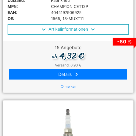
Zustand:
Fabrikneu
MPN:
CHAMPION CET12P
EAN:
4044197906925
OE:
1565, 18-MUXT11
Artikelinformationen
-60 %
15 Angebote
4,32 €
ab
Versand: 6,90 €
keyboard_arrow_right
Details
merken
favorite_border