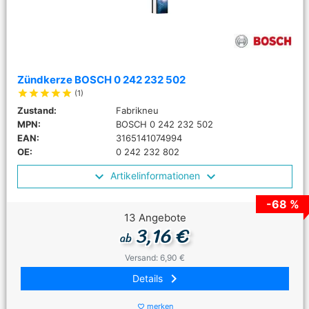
Zündkerze BOSCH 0 242 232 502
star
star
star
star
star
(1)
Zustand:
Fabrikneu
MPN:
BOSCH 0 242 232 502
EAN:
3165141074994
OE:
0 242 232 802
Artikelinformationen
-68 %
13 Angebote
3,16 €
ab
Versand: 6,90 €
keyboard_arrow_right
Details
merken
favorite_border