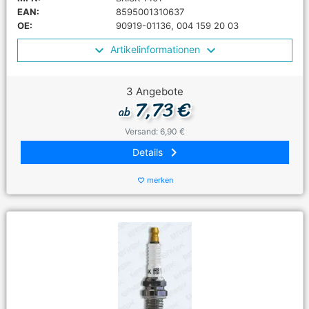
EAN:
8595001310637
OE:
90919-01136, 004 159 20 03
Artikelinformationen
3 Angebote
7,73 €
ab
Versand: 6,90 €
keyboard_arrow_right
Details
merken
favorite_border