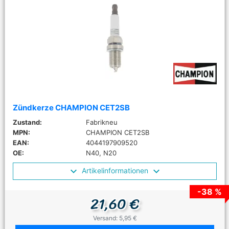
Zündkerze CHAMPION CET2SB
Zustand:
Fabrikneu
MPN:
CHAMPION CET2SB
EAN:
4044197909520
OE:
N40, N20
Artikelinformationen
-38 %
21,60 €
Versand: 5,95 €