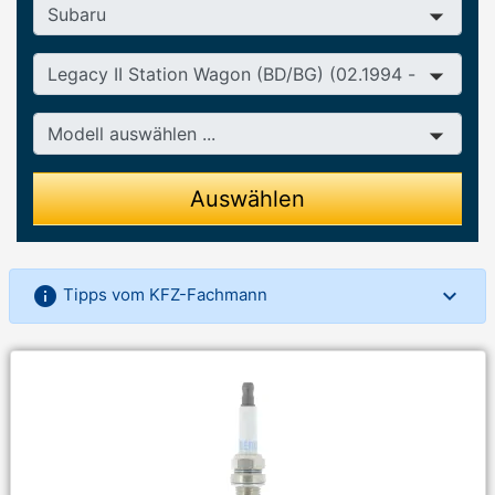
Hersteller
Baureihe
Modell
Auswählen
info
Tipps vom KFZ-Fachmann