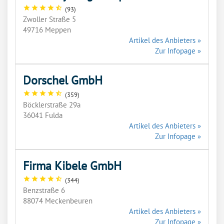
star
star
star
star
star_half
(93)
Zwoller Straße 5
49716 Meppen
Artikel des Anbieters »
Zur Infopage »
Dorschel GmbH
star
star
star
star
star_half
(359)
Böcklerstraße 29a
36041 Fulda
Artikel des Anbieters »
Zur Infopage »
Firma Kibele GmbH
star
star
star
star
star_half
(344)
Benzstraße 6
88074 Meckenbeuren
Artikel des Anbieters »
Zur Infopage »