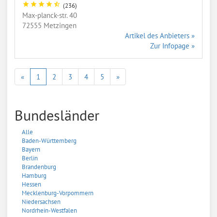
star
star
star
star
star_half
(236)
Max-planck-str. 40
72555 Metzingen
Artikel des Anbieters »
Zur Infopage »
Zurück
Vorwärts
«
1
2
3
4
5
»
Bundesländer
Alle
Baden-Württemberg
Bayern
Berlin
Brandenburg
Hamburg
Hessen
Mecklenburg-Vorpommern
Niedersachsen
Nordrhein-Westfalen