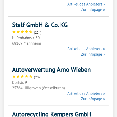
Artikel des Anbieters »
Zur Infopage »
Stalf GmbH & Co. KG
star
star
star
star
star_half
(224)
Hafenbahnstr. 30
68169 Mannheim
Artikel des Anbieters »
Zur Infopage »
Autoverwertung Arno Wieben
star
star
star
star
star_half
(202)
Dorfstr. 9
25764 Hillgroven (Wesselburen)
Artikel des Anbieters »
Zur Infopage »
Autorecycling Kempers GmbH