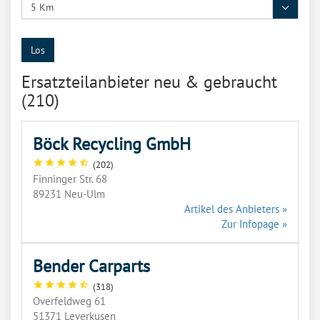
Los
Ersatzteilanbieter neu & gebraucht
(210)
Böck Recycling GmbH
star
star
star
star
star_half
(202)
Finninger Str. 68
89231 Neu-Ulm
Artikel des Anbieters »
Zur Infopage »
Bender Carparts
star
star
star
star
star_half
(318)
Overfeldweg 61
51371 Leverkusen