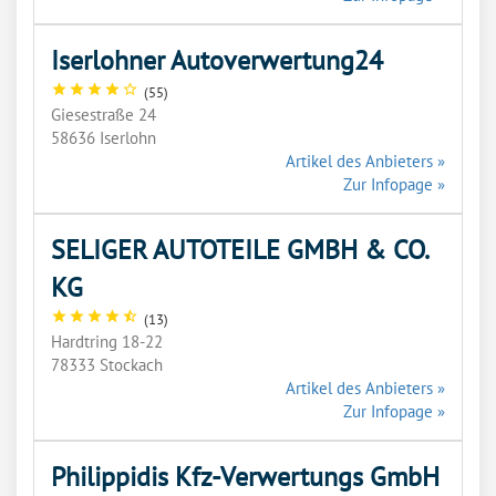
Iserlohner Autoverwertung24
star
star
star
star
star_outline
(55)
Giesestraße 24
58636 Iserlohn
Artikel des Anbieters »
Zur Infopage »
SELIGER AUTOTEILE GMBH & CO.
KG
star
star
star
star
star_half
(13)
Hardtring 18-22
78333 Stockach
Artikel des Anbieters »
Zur Infopage »
Philippidis Kfz-Verwertungs GmbH