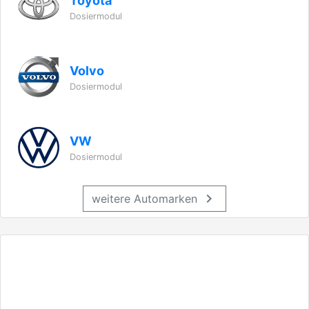
Toyota
Dosiermodul
Volvo
Dosiermodul
VW
Dosiermodul
chevron_right
weitere Automarken