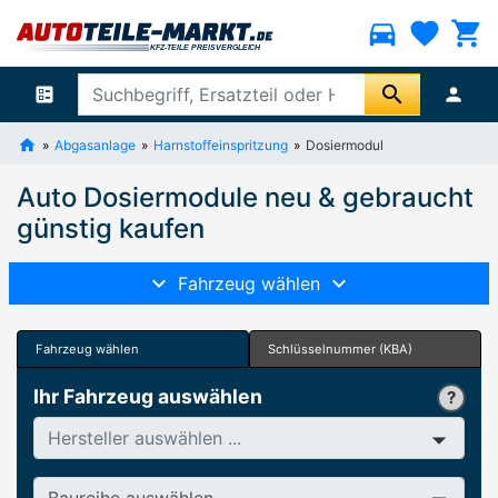
directions_car
favorite
shopping_cart
search
ballot
person
Abgasanlage
Harnstoffeinspritzung
Dosiermodul
Auto Dosiermodule neu & gebraucht
günstig kaufen
Fahrzeug wählen
Fahrzeug wählen
Schlüsselnummer (KBA)
Ihr Fahrzeug auswählen
Hersteller
Baureihe