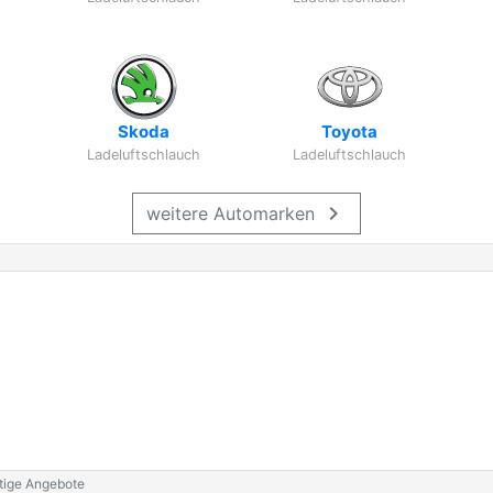
Skoda
Toyota
Ladeluftschlauch
Ladeluftschlauch
chevron_right
weitere Automarken
stige Angebote