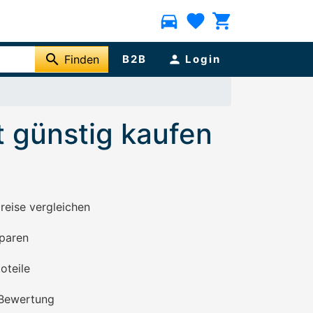
directions_car
favorite
shopping_cart
search
Finden
B2B
person
Login
 günstig kaufen
preise vergleichen
paren
oteile
 Bewertung