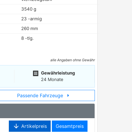
3540 g
23 -armig
260 mm
8 -tlg.
alle Angaben ohne Gewähr
receipt
Gewährleistung
24 Monate
arrow_right
Passende Fahrzeuge
arrow_downward
Artikelpreis
Gesamtpreis