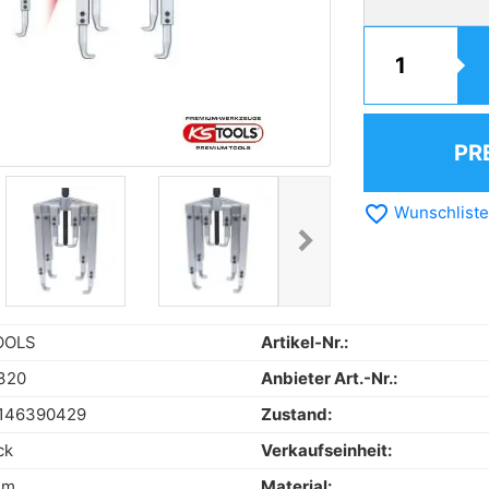
PR
favorite_border
Wunschliste
chevron_right
Next
OOLS
Artikel-Nr.:
320
Anbieter Art.-Nr.:
146390429
Zustand:
ck
Verkaufseinheit:
mm
Material: