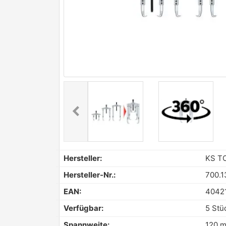
chevron_left
Previous
Hersteller:
KS T
Hersteller-Nr.:
700.1
EAN:
4042
Verfügbar:
5 Stü
Spannweite:
120 