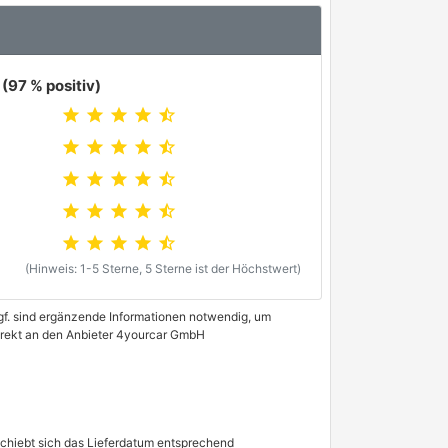
(97 % positiv)
star
star
star
star
star_half
star
star
star
star
star_half
star
star
star
star
star_half
star
star
star
star
star_half
star
star
star
star
star_half
(Hinweis: 1-5 Sterne, 5 Sterne ist der Höchstwert)
 Ggf. sind ergänzende Informationen notwendig, um
direkt an den Anbieter 4yourcar GmbH
schiebt sich das Lieferdatum entsprechend