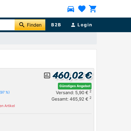
directions_car
favorite
shopping_cart
search
Finden
B2B
person
Login
460,02 €
insert_chart_outlined
Günstiges Angebot
2
Versand: 5,90 €
(97 %)
2
Gesamt: 465,92 €
n Artikel