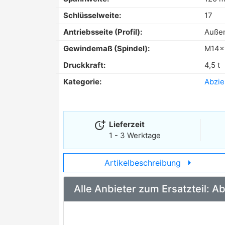
Schlüsselweite:
17
Antriebsseite (Profil):
Auße
Gewindemaß (Spindel):
M14x
Druckkraft:
4,5 t
Kategorie:
Abzie
more_time
Lieferzeit
1 - 3 Werktage
arrow_right
Artikelbeschreibung
Alle Anbieter zum Ersatzteil: 