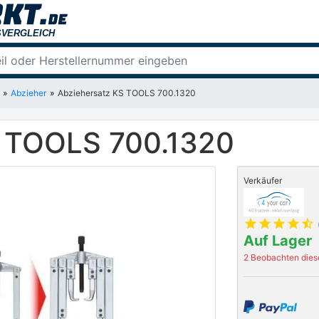
Abzieher
Abziehersatz KS TOOLS 700.1320
S TOOLS 700.1320
Verkäufer
star
star
star
star
star_half
Auf Lager
2 Beobachten diese