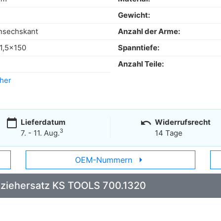
Gewicht:
nsechskant
Anzahl der Arme:
1,5x150
Spanntiefe:
Anzahl Teile:
her
calendar_today
undo
Lieferdatum
Widerrufsrecht
3
7. - 11. Aug.
14 Tage
arrow_right
OEM-Nummern
Abziehersatz KS TOOLS 700.1320