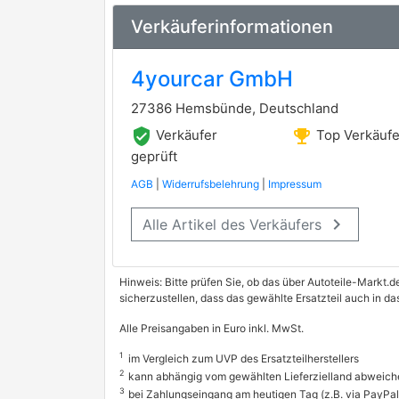
Verkäuferinformationen
4yourcar GmbH
27386 Hemsbünde, Deutschland
verified_user
emoji_events
Verkäufer
Top Verkäufe
geprüft
AGB
|
Widerrufsbelehrung
|
Impressum
keyboard_arrow_right
Alle Artikel des Verkäufers
Hinweis: Bitte prüfen Sie, ob das über Autoteile-Markt.d
sicherzustellen, dass das gewählte Ersatzteil auch in 
Alle Preisangaben in Euro inkl. MwSt.
1
im Vergleich zum UVP des Ersatzteilherstellers
2
kann abhängig vom gewählten Lieferzielland abweich
3
bei Zahlungseingang am heutigen Tag (z.B. via PayPal