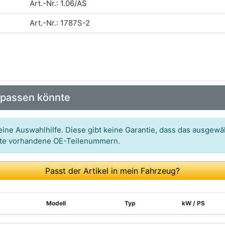
Art.-Nr.: 1.06/AS
Art.-Nr.: 1787S-2
 passen könnte
ine Auswahlhilfe. Diese gibt keine Garantie, dass das ausgewäh
itte vorhandene OE-Teilenummern.
Passt der Artikel in mein Fahrzeug?
Modell
Typ
kW / PS