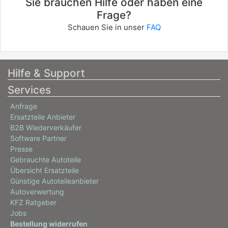
Sie brauchen Hilfe oder haben eine
Frage?
Schauen Sie in unser
FAQ
Hilfe & Support
Services
Anfrage
Ersatzteile Anbieter
B2B Wiederverkäufer
Software Partner
Presse
Gebrauchte Autoteile
Übersicht Ersatzteile
Günstige Autoteileanbieter
Autoverwertung
KFZ Ratgeber
Jobs
Bestellung widerrufen