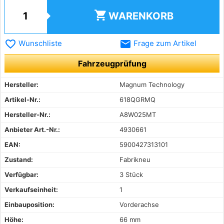
shopping_cart
WARENKORB
favorite_border
email
Wunschliste
Frage zum Artikel
Fahrzeugprüfung
Hersteller:
Magnum Technology
Artikel-Nr.:
618QGRMQ
Hersteller-Nr.:
A8W025MT
Anbieter Art.-Nr.:
4930661
EAN:
5900427313101
Zustand:
Fabrikneu
Verfügbar:
3 Stück
Verkaufseinheit:
1
Einbauposition:
Vorderachse
Höhe:
66 mm