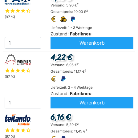
2
Versand: 5,90 €
star
star
star
star
star_half
2
Gesamtpreis: 10,00 €
(97 %)
Lieferzeit: 1 - 3 Werktage
Zustand:
Fabrikneu
Warenkorb
4,22 €
2
Versand: 6,95 €
star
star
star
star
star_half
2
Gesamtpreis: 11,17 €
(97 %)
Lieferzeit: 2 - 4 Werktage
Zustand:
Fabrikneu
Warenkorb
6,16 €
2
Versand: 5,29 €
star
star
star
star
star_half
2
Gesamtpreis: 11,45 €
(97 %)