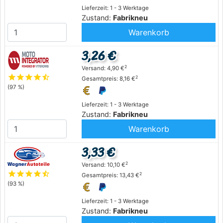
Lieferzeit: 1 - 3 Werktage
Zustand:
Fabrikneu
Warenkorb
3,26 €
2
Versand: 4,90 €
star
star
star
star
star_half
2
Gesamtpreis: 8,16 €
(97 %)
Lieferzeit: 1 - 3 Werktage
Zustand:
Fabrikneu
Warenkorb
3,33 €
2
Versand: 10,10 €
star
star
star
star
star_half
2
Gesamtpreis: 13,43 €
(93 %)
Lieferzeit: 1 - 3 Werktage
Zustand:
Fabrikneu