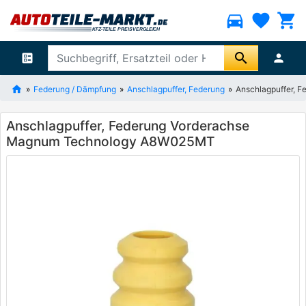
directions_car
favorite
shopping_cart
search
ballot
person
Federung / Dämpfung
Anschlagpuffer, Federung
Anschlagpuffer,
Anschlagpuffer, Federung Vorderachse
Magnum Technology A8W025MT