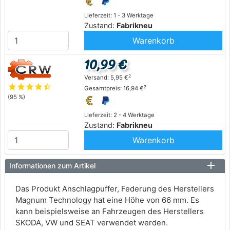
Lieferzeit: 1 - 3 Werktage
Zustand:
Fabrikneu
Warenkorb
10,99 €
2
Versand: 5,95 €
star
star
star
star
star_half
2
Gesamtpreis: 16,94 €
(95 %)
Lieferzeit: 2 - 4 Werktage
Zustand:
Fabrikneu
Warenkorb
Informationen zum Artikel
Das Produkt Anschlagpuffer, Federung des Herstellers
Magnum Technology hat eine Höhe von 66 mm. Es
kann beispielsweise an Fahrzeugen des Herstellers
SKODA, VW und SEAT verwendet werden.