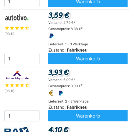
Warenkorb
3,59 €
2
Versand: 4,79 €
star
star
star
star
star_half
2
Gesamtpreis: 8,38 €
(93 %)
Lieferzeit: 1 - 3 Werktage
Zustand:
Fabrikneu
Warenkorb
3,93 €
2
Versand: 6,00 €
star
star
star
star
star_half
2
Gesamtpreis: 9,93 €
(95 %)
Lieferzeit: 2 - 3 Werktage
Zustand:
Fabrikneu
Warenkorb
4,10 €