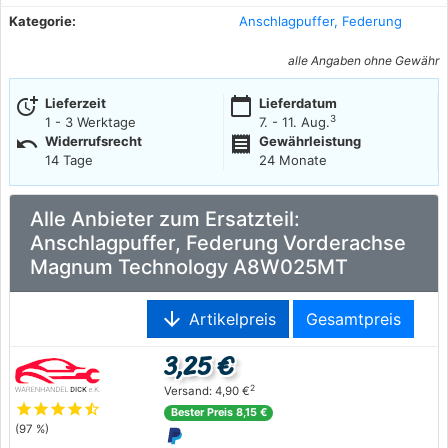
Kategorie:
Anschlagpuffer, Federung
alle Angaben ohne Gewähr
more_time
calendar_today
Lieferzeit
Lieferdatum
3
1 - 3 Werktage
7. - 11. Aug.
undo
receipt
Widerrufsrecht
Gewährleistung
14 Tage
24 Monate
Alle Anbieter zum Ersatzteil:
Anschlagpuffer, Federung Vorderachse
Magnum Technology A8W025MT
arrow_downward
Artikelpreis
Gesamtpreis
3,25 €
2
Versand: 4,90 €
star
star
star
star
star_half
Bester Preis 8,15 €
(97 %)