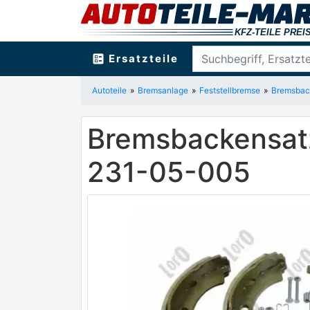
ballot
Ersatzteile
Autoteile
Bremsanlage
Feststellbremse
Bremsback
Bremsbackensatz
231-05-005