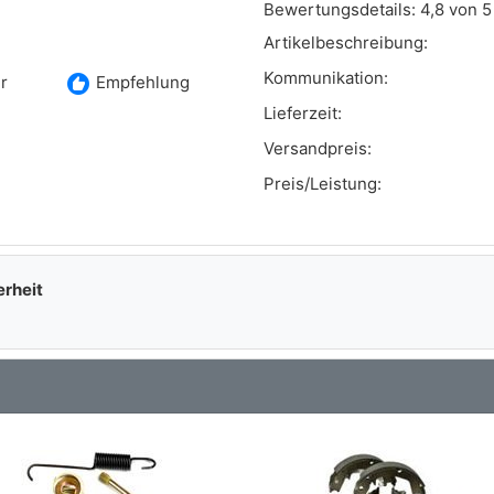
Bewertungsdetails:
4,8 von 5
Art.-Nr.: 53-0094
Artikelbeschreibung:
Art.-Nr.: 376.05 MZ
Kommunikation:
recommend
r
Empfehlung
Art.-Nr.: 8DA 355 050-751
Lieferzeit:
Versandpreis:
Art.-Nr.: H9925
Preis/Leistung:
Art.-Nr.: 4750.00
erheit