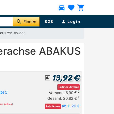
directions_car
favorite
shopping_cart
search
Finden
B2B
person
Login
BAKUS 231-05-005
terachse ABAKUS
13,92 €
insert_chart_outlined
Letzter Artikel
2
Versand: 6,90 €
(96 %)
2
Gesamt: 20,82 €
n Artikel
ab 11,20 €
fabrikneu