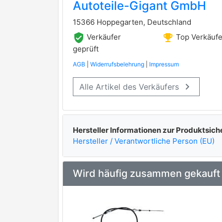
Autoteile-Gigant GmbH
ASHIKA
15366 Hoppegarten, Deutschland
BREMS.-U.KUPPL.TEILE
verified_user
emoji_events
Verkäufer
Top Verkäufe
HELLA PAGID
geprüft
AGB
|
Widerrufsbelehrung
|
Impressum
PAGID
keyboard_arrow_right
Alle Artikel des Verkäufers
REMSA
premium Marke
Hersteller Informationen zur Produktsich
Hersteller / Verantwortliche Person (EU)
Wird häufig zusammen gekauft