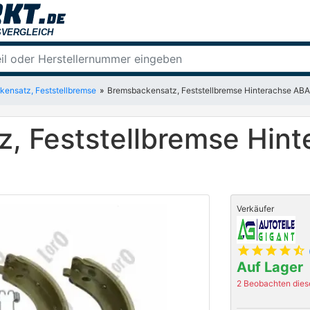
ensatz, Feststellbremse
Bremsbackensatz, Feststellbremse Hinterachse A
, Feststellbremse Hin
Verkäufer
star
star
star
star
star_half
Auf Lager
2 Beobachten diese