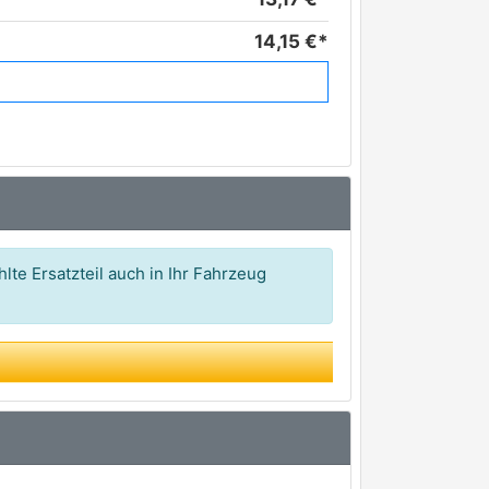
14,15 €*
14,21 €*
20,34 €*
23,66 €*
24,17 €*
28,38 €*
lte Ersatzteil auch in Ihr Fahrzeug
30,16 €*
31,48 €*
34,43 €*
35,93 €*
42,81 €*