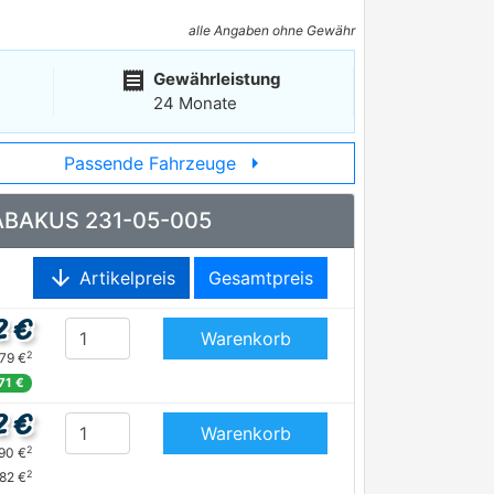
alle Angaben ohne Gewähr
receipt
Gewährleistung
24 Monate
arrow_right
Passende Fahrzeuge
e ABAKUS 231-05-005
arrow_downward
Artikelpreis
Gesamtpreis
2 €
Warenkorb
2
,79 €
,71 €
2 €
Warenkorb
2
,90 €
2
,82 €