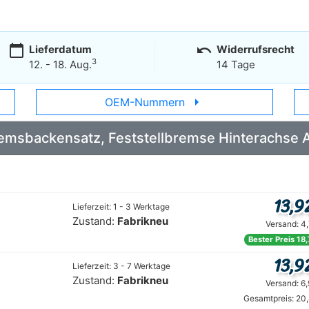
calendar_today
undo
Lieferdatum
Widerrufsrecht
3
12. - 18. Aug.
14 Tage
arrow_right
OEM-Nummern
 Bremsbackensatz, Feststellbremse Hinterachs
13,9
Lieferzeit: 1 - 3 Werktage
Zustand:
Fabrikneu
Versand: 4
Bester Preis 18
13,9
Lieferzeit: 3 - 7 Werktage
Zustand:
Fabrikneu
Versand: 6
Gesamtpreis: 20