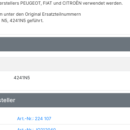
Herstellers PEUGEOT, FIAT und CITROËN verwendet werden.
m unter den Original Ersatzteilnummern
N5, 4241N5 geführt.
4241N5
teller
Art.-Nr.: 224 107
Art.-Nr.: JQ212040