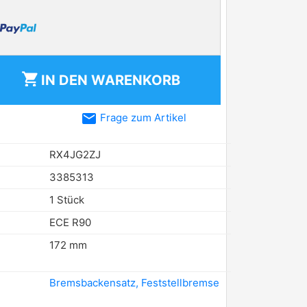
shopping_cart
IN DEN
WARENKORB
email
Frage zum Artikel
RX4JG2ZJ
3385313
1 Stück
ECE R90
172 mm
Bremsbackensatz, Feststellbremse