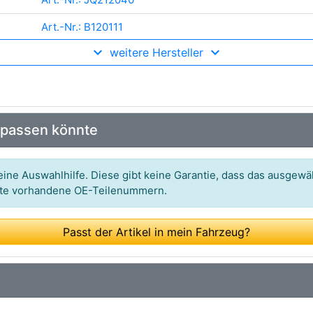
Art.-Nr.: B120111
weitere Hersteller
Art.-Nr.: 19-1776
Art.-Nr.: S 23 579
Art.-Nr.: FSB696
 passen könnte
Art.-Nr.: LS1978
Art.-Nr.: 0 986 487 726
ine Auswahlhilfe. Diese gibt keine Garantie, dass das ausgewäh
itte vorhandene OE-Teilenummern.
Art.-Nr.: 564171
Art.-Nr.: 91066700
Passt der Artikel in mein Fahrzeug?
Art.-Nr.: 03.0137-4004.2
Art.-Nr.: 10990.114.0
Art.-Nr.: GS8744