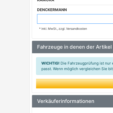
DENCKERMANN
MAXGEAR
* inkl. MwSt., zzgl. Versandkosten
BREMBO
premium Marke
FERODO
premium Marke
Fahrzeuge in denen der Artikel
DELPHI
premium Marke
BOSCH
premium Marke
WICHTIG!
Die Fahrzeugprüfung ist nur e
VALEO
passt. Wenn möglich vergleichen Sie b
premium Marke
TEXTAR
premium Marke
ATE
premium Marke
ZIMMERMANN
premium Marke
Verkäuferinformationen
TRW
premium Marke