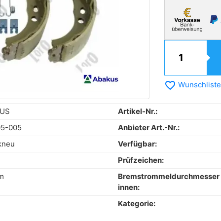
favorite_border
Wunschliste
US
Artikel-Nr.:
05-005
Anbieter Art.-Nr.:
kneu
Verfügbar:
Prüfzeichen:
m
Bremstrommeldurchmesser
innen:
Kategorie: