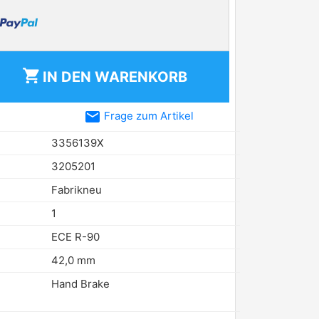
shopping_cart
IN DEN
WARENKORB
email
Frage zum Artikel
3356139X
3205201
Fabrikneu
1
ECE R-90
42,0 mm
Hand Brake