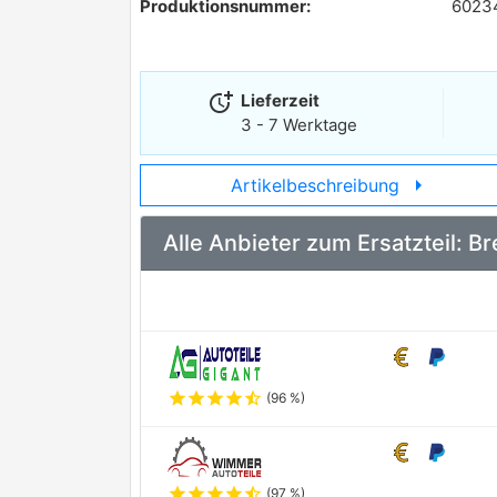
Produktionsnummer:
6023
more_time
Lieferzeit
3 - 7 Werktage
arrow_right
Artikelbeschreibung
Alle Anbieter zum Ersatzteil
star
star
star
star
star_half
(96 %)
star
star
star
star
star_half
(97 %)