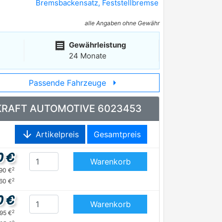
Bremsbackensatz, Feststellbremse
alle Angaben ohne Gewähr
receipt
Gewährleistung
24 Monate
arrow_right
Passende Fahrzeuge
hse KRAFT AUTOMOTIVE 6023453
arrow_downward
Artikelpreis
Gesamtpreis
0 €
Warenkorb
2
,90 €
2
,60 €
0 €
Warenkorb
2
,95 €