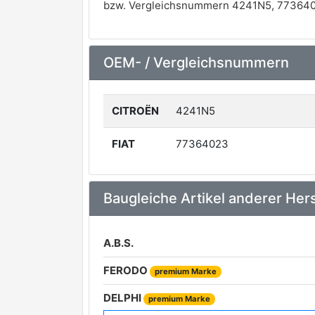
bzw. Vergleichsnummern 4241N5, 773640
OEM- / Vergleichsnummern
CITROËN
4241N5
FIAT
77364023
Baugleiche Artikel anderer Hers
A.B.S.
FERODO
premium Marke
DELPHI
premium Marke