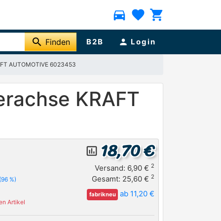
directions_car
favorite
shopping_cart
search
Finden
B2B
person
Login
KRAFT AUTOMOTIVE 6023453
terachse KRAFT
18,70 €
insert_chart_outlined
2
Versand: 6,90 €
2
Gesamt: 25,60 €
(96 %)
ab 11,20 €
fabrikneu
n Artikel