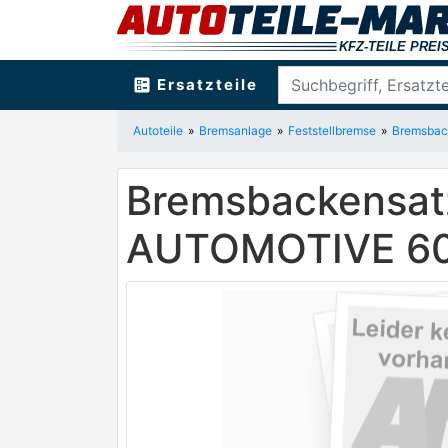
ballot
Ersatzteile
Autoteile
Bremsanlage
Feststellbremse
Bremsback
Bremsbackensatz
AUTOMOTIVE 6