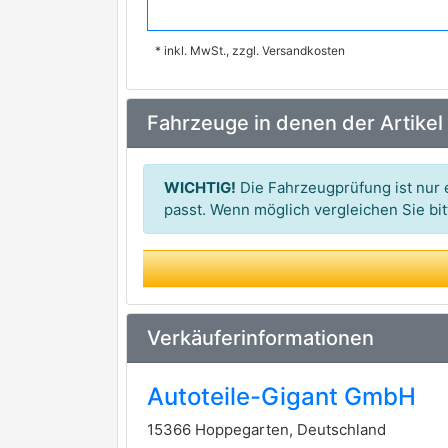
MEYLE
premium Marke
* inkl. MwSt., zzgl. Versandkosten
BOSCH
premium Marke
TEXTAR
premium Marke
Fahrzeuge in denen der Artikel
ZIMMERMANN
premium Marke
VAICO
premium Marke
WICHTIG!
Die Fahrzeugprüfung ist nur e
ATE
passt. Wenn möglich vergleichen Sie b
BREMS.-U.KUPPL.TEILE
GIRLING
LUCAS ELECTRICAL
Verkäuferinformationen
METZGER AUTOTEILE
Autoteile-Gigant GmbH
PAGID
15366 Hoppegarten, Deutschland
REMSA
premium Marke