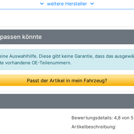
weitere Hersteller
Art.-Nr.: 214 533 0017
Art.-Nr.: 0 986 487 726
Art.-Nr.: 91066700
 passen könnte
Art.-Nr.: 10990.114.0
Art.-Nr.: V22-0060
ine Auswahlhilfe. Diese gibt keine Garantie, dass das ausgewäh
itte vorhandene OE-Teilenummern.
Art.-Nr.: 03.0137-4004
Art.-Nr.: 376.05 MZ
Passt der Artikel in mein Fahrzeug?
Art.-Nr.: 5187449
Art.-Nr.: GS8744
Art.-Nr.: KR 215
Bewertungsdetails:
4,8 von 5
Art.-Nr.: H 9925
Artikelbeschreibung:
Art.-Nr.: 4750.00