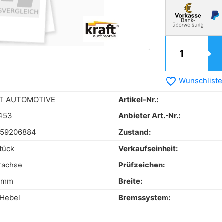
favorite_border
Wunschliste
T AUTOMOTIVE
Artikel-Nr.:
453
Anbieter Art.-Nr.:
159206884
Zustand:
tück
Verkaufseinheit:
rachse
Prüfzeichen:
0 mm
Breite:
Hebel
Bremssystem: