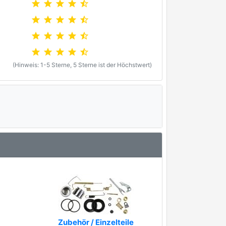
star
star
star
star
star_half
star
star
star
star
star_half
star
star
star
star
star_half
star
star
star
star
star_half
(Hinweis: 1-5 Sterne, 5 Sterne ist der Höchstwert)
Zubehör / Einzelteile