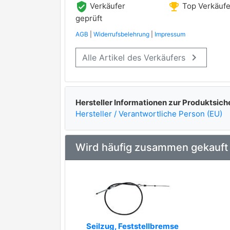
verified_user
emoji_events
Verkäufer
Top Verkäufe
ROADHOUSE
geprüft
AGB
|
Widerrufsbelehrung
|
Impressum
TRUSTING
keyboard_arrow_right
Alle Artikel des Verkäufers
WOKING
fri.tech.
Hersteller Informationen zur Produktsich
Hersteller / Verantwortliche Person (EU)
Wird häufig zusammen gekauft
Seilzug, Feststellbremse