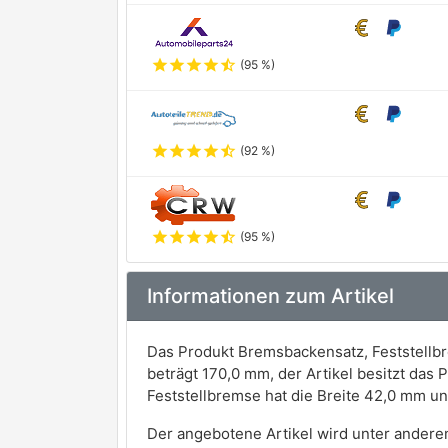
star
star
star
star
star_half
(95 %)
star
star
star
star
star_half
(92 %)
star
star
star
star
star_half
(95 %)
Informationen zum Artikel
Das Produkt Bremsbackensatz, Feststell
beträgt 170,0 mm, der Artikel besitzt da
Feststellbremse hat die Breite 42,0 mm 
Der angebotene Artikel wird unter andere