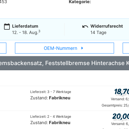
453
Kategorie:
calendar_today
undo
Lieferdatum
Widerrufsrecht
3
12. - 18. Aug.
14 Tage
arrow_right
OEM-Nummern
: Bremsbackensatz, Feststellbremse Hinterac
18,7
Lieferzeit: 3 - 7 Werktage
Zustand:
Fabrikneu
Versand: 6
Gesamtpreis: 25
20,0
Lieferzeit: 2 - 4 Werktage
Zustand:
Fabrikneu
Versand: 6