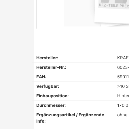
Hersteller:
KRAF
Hersteller-Nr.:
6023
EAN:
5901
Verfügbar:
>10 S
Einbauposition:
Hinte
Durchmesser:
170,
Ergänzungsartikel / Ergänzende
ohne 
Info: