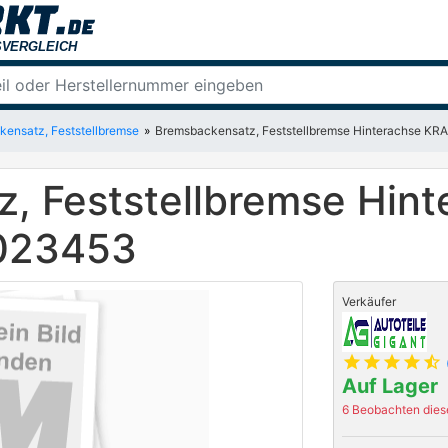
ensatz, Feststellbremse
Bremsbackensatz, Feststellbremse Hinterachse 
, Feststellbremse Hin
023453
Verkäufer
star
star
star
star
star_half
Auf Lager
6 Beobachten diese