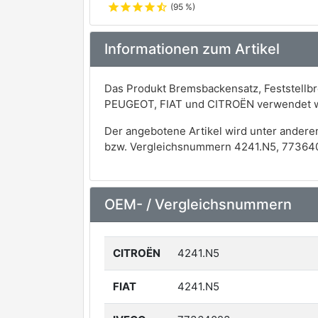
star
star
star
star
star_half
(95 %)
Informationen zum Artikel
Das Produkt Bremsbackensatz, Feststellbr
PEUGEOT, FIAT und CITROËN verwendet 
Der angebotene Artikel wird unter andere
bzw. Vergleichsnummern 4241.N5, 77364
OEM- / Vergleichsnummern
CITROËN
4241.N5
FIAT
4241.N5