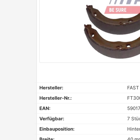
Hersteller:
FAST
Hersteller-Nr.:
FT30
EAN:
5901
Verfügbar:
7 Stü
Einbauposition:
Hinte
Breite:
40 m