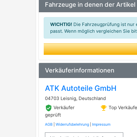
Fahrzeuge in denen der Artikel
TOMEX Brakes
FEBI BILSTEIN
premium Marke
WICHTIG!
Die Fahrzeugprüfung ist nur e
LPR
passt. Wenn möglich vergleichen Sie b
BREMBO
premium Marke
BLUE PRINT
NK
Verkäuferinformationen
DELPHI
premium Marke
ATK Autoteile GmbH
MEYLE
premium Marke
04703 Leisnig, Deutschland
BOSCH
premium Marke
verified_user
emoji_events
Verkäufer
Top Verkäufe
TEXTAR
geprüft
premium Marke
AGB
|
Widerrufsbelehrung
|
Impressum
ATE
premium Marke