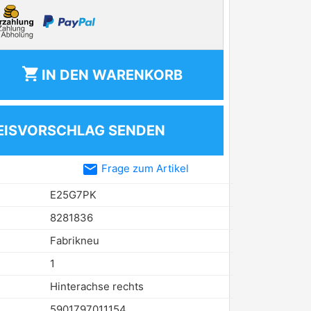
shopping_cart
IN DEN
WARENKORB
EISVORSCHLAG SENDEN
email
Frage zum Artikel
E25G7PK
8281836
Fabrikneu
1
Hinterachse rechts
5901797011154