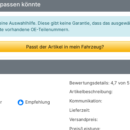
 passen könnte
Art.-Nr.: TX 21-99
Art.-Nr.: 170867
ine Auswahlhilfe. Diese gibt keine Garantie, dass das ausgewäh
itte vorhandene OE-Teilenummern.
Art.-Nr.: 01003
Art.-Nr.: S 23 579
Passt der Artikel in mein Fahrzeug?
Art.-Nr.: ADBP410005
Art.-Nr.: 2719754,4399011
Art.-Nr.: LS1978
Bewertungsdetails:
4,7 von 5
Art.-Nr.: 214 533 0017
Artikelbeschreibung:
Art.-Nr.: 0 986 487 726
Kommunikation:
recommend
r
Empfehlung
Art.-Nr.: 91066700
Lieferzeit:
Versandpreis:
Art.-Nr.: 03.0137-4004.2
Preis/Leistung: