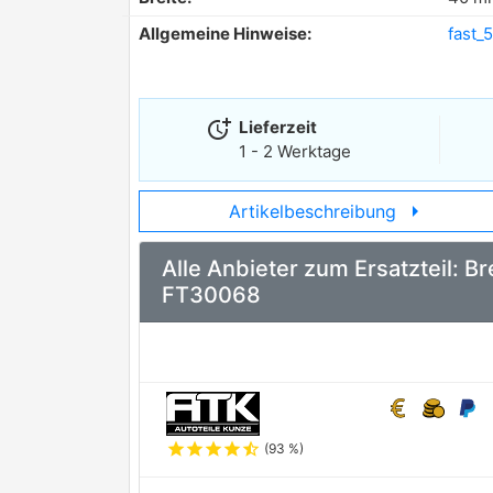
Allgemeine Hinweise:
fast_5
more_time
Lieferzeit
1 - 2 Werktage
arrow_right
Artikelbeschreibung
Alle Anbieter zum Ersatzteil: 
FT30068
star
star
star
star
star_half
(93 %)