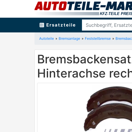
ballot
Ersatzteile
Autoteile
Bremsanlage
Feststellbremse
Bremsback
Bremsbackensatz
Hinterachse rec