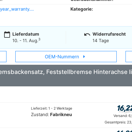
year_warranty....
Kategorie:
calendar_today
undo
Lieferdatum
Widerrufsrecht
3
10. - 11. Aug.
14 Tage
arrow_right
OEM-Nummern
Bremsbackensatz, Feststellbremse Hinterachse 
16,2
Lieferzeit: 1 - 2 Werktage
Zustand:
Fabrikneu
Versand: 6
Gesamtpreis: 23