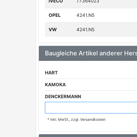
IVECO
77364023
OPEL
4241.N5
VW
4241.N5
Baugleiche Artikel anderer Hers
HART
KAMOKA
DENCKERMANN
MAXGEAR
* inkl. MwSt., zzgl. Versandkosten
METELLI
A.B.S.