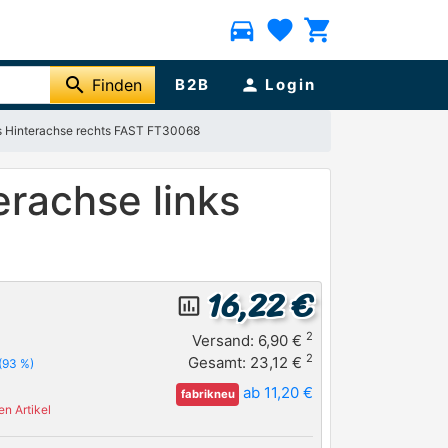
directions_car
favorite
shopping_cart
search
Finden
B2B
person
Login
ks Hinterachse rechts FAST FT30068
rachse links
16,22 €
insert_chart_outlined
2
Versand: 6,90 €
2
Gesamt: 23,12 €
(93 %)
ab 11,20 €
fabrikneu
n Artikel