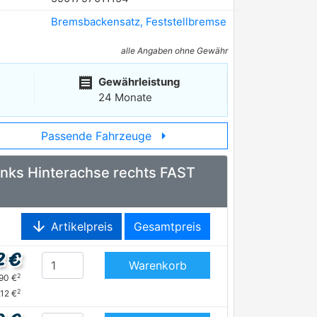
Bremsbackensatz, Feststellbremse
alle Angaben ohne Gewähr
receipt
Gewährleistung
24 Monate
arrow_right
Passende Fahrzeuge
links Hinterachse rechts FAST
arrow_downward
Artikelpreis
Gesamtpreis
2 €
Warenkorb
2
,90 €
2
,12 €