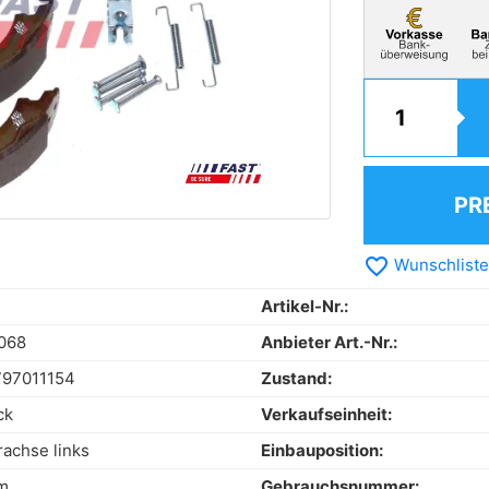
PR
favorite_border
Wunschliste
Artikel-Nr.:
068
Anbieter Art.-Nr.:
797011154
Zustand:
ck
Verkaufseinheit:
rachse links
Einbauposition:
m
Gebrauchsnummer: