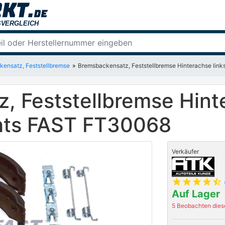
ensatz, Feststellbremse
Bremsbackensatz, Feststellbremse Hinterachse lin
, Feststellbremse Hinte
hts FAST FT30068
Verkäufer
star
star
star
star
star_half
Auf Lager
5 Beobachten diese