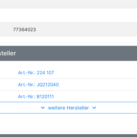
77364023
teller
Art.-Nr.: 224 107
Art.-Nr.: JQ212040
Art.-Nr.: B120111
weitere Hersteller
Art.-Nr.: 19-1776
Art.-Nr.: 53-0094
Art.-Nr.: 9244