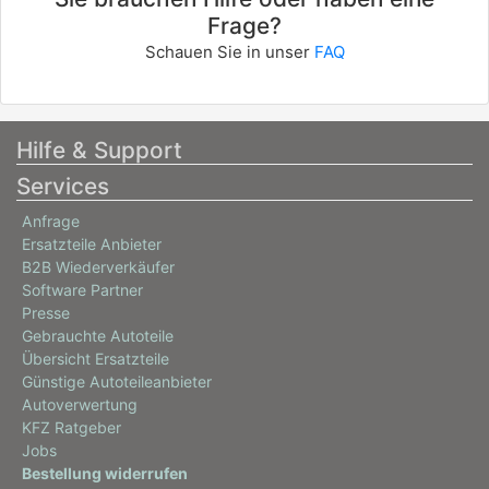
Frage?
Schauen Sie in unser
FAQ
Hilfe & Support
Services
Anfrage
Ersatzteile Anbieter
B2B Wiederverkäufer
Software Partner
Presse
Gebrauchte Autoteile
Übersicht Ersatzteile
Günstige Autoteileanbieter
Autoverwertung
KFZ Ratgeber
Jobs
Bestellung widerrufen