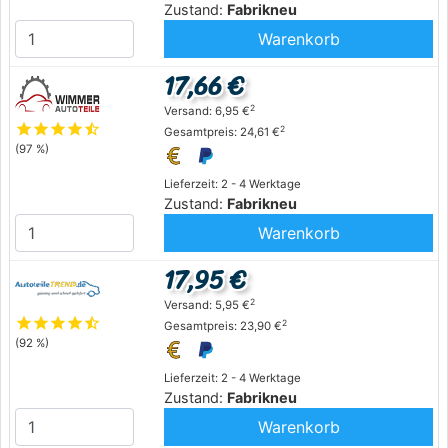
Zustand:
Fabrikneu
Warenkorb
17,66 €
2
Versand: 6,95 €
star
star
star
star
star_half
2
Gesamtpreis: 24,61 €
(97 %)
Lieferzeit: 2 - 4 Werktage
Zustand:
Fabrikneu
Warenkorb
17,95 €
2
Versand: 5,95 €
star
star
star
star
star_half
2
Gesamtpreis: 23,90 €
(92 %)
Lieferzeit: 2 - 4 Werktage
Zustand:
Fabrikneu
Warenkorb