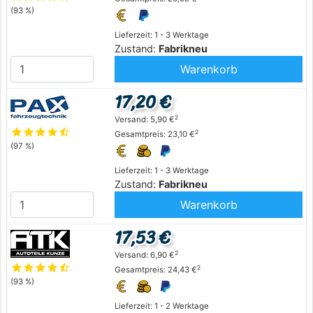
(93 %)
Lieferzeit: 1 - 3 Werktage
Zustand:
Fabrikneu
Warenkorb
17,20 €
2
Versand: 5,90 €
star
star
star
star
star_half
2
Gesamtpreis: 23,10 €
(97 %)
Lieferzeit: 1 - 3 Werktage
Zustand:
Fabrikneu
Warenkorb
17,53 €
2
Versand: 6,90 €
star
star
star
star
star_half
2
Gesamtpreis: 24,43 €
(93 %)
Lieferzeit: 1 - 2 Werktage