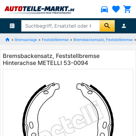
directions_car
favorite
shopping_cart
search
ballot
person
Bremsanlage
Feststellbremse
Bremsbackensatz, Feststellbremse
Bremsbackensatz, Feststellbremse
Hinterachse METELLI 53-0094