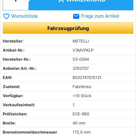
favorite_border
email
Wunschliste
Frage zum Artikel
Fahrzeugprüfung
Hersteller:
METELLI
Artikel-Nr.:
V3MVPKLP
Hersteller-Nr.:
53-0094
Anbieter Art.-Nr.:
3763707
EAN:
8032747015131
Zustand:
Fabrikneu
Verfügbar:
>10 Stück
Verkaufseinheit:
1
Prüfzeichen:
ECE-R90
Breite:
40 mm
Bremstrommeldurchmesser
172,0 mm