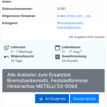
innen:
Gebrauchsnummer:
S1067
Allgemeine Hinweise:
brake_shoes_set_-_sp...
Kategorie:
Bremsbackensatz,
Feststellbremse
alle Angaben ohne Gewähr
more_time
calendar_today
Lieferzeit
Lieferdatum
3
3 - 7 Werktage
11. - 17. Aug.
undo
receipt
Widerrufsrecht
Gewährleistung
14 Tage
24 Monate
Alle Anbieter zum Ersatzteil:
Bremsbackensatz, Feststellbremse
Hinterachse METELLI 53-0094
arrow_downward
Artikelpreis
Gesamtpreis