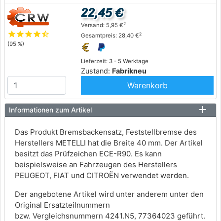
22,45 €
2
Versand: 5,95 €
star
star
star
star
star_half
2
Gesamtpreis: 28,40 €
(95 %)
Lieferzeit: 3 - 5 Werktage
Zustand:
Fabrikneu
Warenkorb
Informationen zum Artikel
Das Produkt Bremsbackensatz, Feststellbremse des
Herstellers METELLI hat die Breite 40 mm. Der Artikel
besitzt das Prüfzeichen ECE-R90. Es kann
beispielsweise an Fahrzeugen des Herstellers
PEUGEOT, FIAT und CITROËN verwendet werden.
Der angebotene Artikel wird unter anderem unter den
Original Ersatzteilnummern
bzw. Vergleichsnummern 4241.N5, 77364023 geführt.