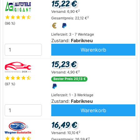
15,22 €
2
Versand: 6,90 €
star
star
star
star
star_half
2
Gesamtpreis: 22,12 €
(96 %)
Lieferzeit: 3 - 7 Werktage
Zustand:
Fabrikneu
Warenkorb
15,23 €
2
Versand: 4,90 €
star
star
star
star
star_half
Bester Preis 20,13 €
(97 %)
Lieferzeit: 1 - 3 Werktage
Zustand:
Fabrikneu
Warenkorb
16,49 €
2
Versand: 10,10 €
star
star
star
star
star_half
2
Gesamtpreis: 26,59 €