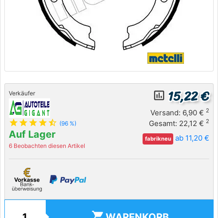
15,22 €
insert_chart_outlined
Verkäufer
2
Versand: 6,90 €
star
star
star
star
star_half
2
Gesamt: 22,12 €
(96 %)
Auf Lager
ab 11,20 €
fabrikneu
6 Beobachten diesen Artikel
shopping_cart
WARENKORB