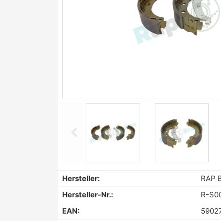
chevron_left
Previous
Hersteller:
RAP 
Hersteller-Nr.:
R-S0
EAN:
5902