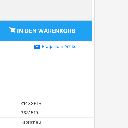
shopping_cart
IN DEN
WARENKORB
email
Frage zum Artikel
Z14XXP1R
3631519
Fabrikneu