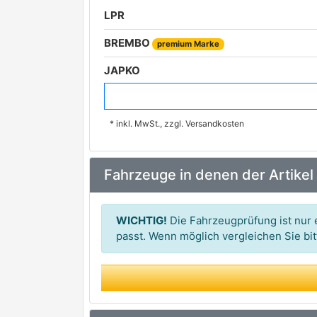
LPR
BREMBO
premium Marke
JAPKO
METELLI
* inkl. MwSt., zzgl. Versandkosten
A.B.S.
NK
Fahrzeuge in denen der Artikel
DELPHI
premium Marke
BOSCH
premium Marke
WICHTIG!
Die Fahrzeugprüfung ist nur e
TRW
passt. Wenn möglich vergleichen Sie b
premium Marke
TEXTAR
premium Marke
ATE
premium Marke