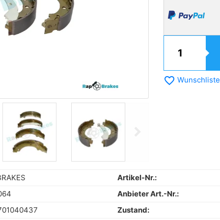
favorite_border
Wunschliste
chevron_right
Next
BRAKES
Artikel-Nr.:
064
Anbieter Art.-Nr.:
701040437
Zustand: