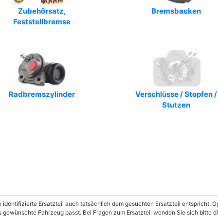
Zubehörsatz,
Art.-Nr.: 362363J
Bremsbacken
Feststellbremse
Art.-Nr.: 360219192198
Art.-Nr.: M753
Art.-Nr.: MFR438
Art.-Nr.: VBS625
Radbremszylinder
Verschlüsse / Stopfen /
Stutzen
Art.-Nr.: 8671020704
Art.-Nr.: J3501056
Art.-Nr.: 919635
Art.-Nr.: H9325
Art.-Nr.: BS1034
Art.-Nr.: 2741
e identifizierte Ersatzteil auch tatsächlich dem gesuchten Ersatzteil entspricht.
as gewünschte Fahrzeug passt. Bei Fragen zum Ersatzteil wenden Sie sich bitte 