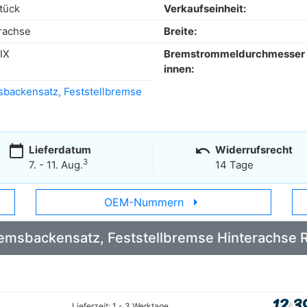
tück
Verkaufseinheit:
rachse
Breite:
IX
Bremstrommeldurchmesser
innen:
backensatz, Feststellbremse
calendar_today
undo
Lieferdatum
Widerrufsrecht
3
7. - 11. Aug.
14 Tage
arrow_right
OEM-Nummern
 Bremsbackensatz, Feststellbremse Hinterachs
12,3
Lieferzeit: 1 - 3 Werktage