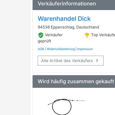
FERODO
premium Marke
Verkäuferinformationen
TRISCAN
premium Marke
Warenhandel Dick
APEC
94536 Eppenschlag, Deutschland
ASHIKA
verified_user
emoji_events
Verkäufer
Top Verkäufe
BENDIX
geprüft
AGB
|
Widerrufsbelehrung
|
Impressum
BENDIX Braking
keyboard_arrow_right
Alle Artikel des Verkäufers
Brake ENGINEERING
CIFAM
FTE
Wird häufig zusammen gekauft
GIRLING
HELLA PAGID
JAPANPARTS