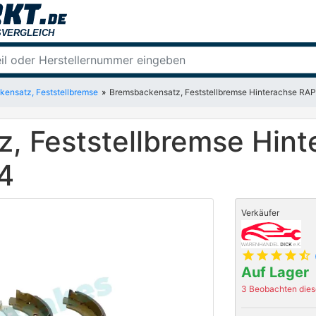
ensatz, Feststellbremse
Bremsbackensatz, Feststellbremse Hinterachse R
, Feststellbremse Hin
4
Verkäufer
star
star
star
star
star_half
Auf Lager
3 Beobachten diese