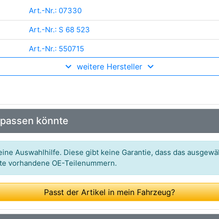
Art.-Nr.: 07330
Art.-Nr.: S 68 523
Art.-Nr.: 550715
weitere Hersteller
Art.-Nr.: 53-0355
Art.-Nr.: 9031
Art.-Nr.: 2739635
 passen könnte
Art.-Nr.: LS1842
Art.-Nr.: 0 986 487 570
ine Auswahlhilfe. Diese gibt keine Garantie, dass das ausgewäh
itte vorhandene OE-Teilenummern.
Art.-Nr.: GS8650
Art.-Nr.: 91052800
Passt der Artikel in mein Fahrzeug?
Art.-Nr.: 03.0137-0350.2