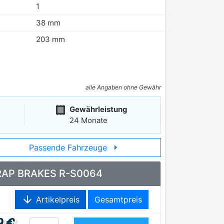
1
38 mm
203 mm
alle Angaben ohne Gewähr
receipt
Gewährleistung
24 Monate
arrow_right
Passende Fahrzeuge
e RAP BRAKES R-S0064
arrow_downward
Artikelpreis
Gesamtpreis
9 €