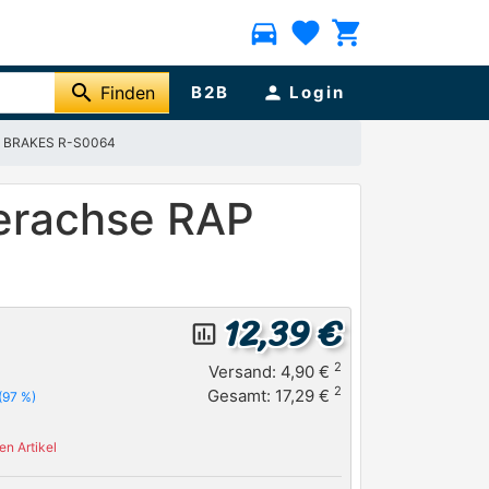
directions_car
favorite
shopping_cart
search
Finden
B2B
person
Login
AP BRAKES R-S0064
terachse RAP
12,39 €
insert_chart_outlined
2
Versand: 4,90 €
2
Gesamt: 17,29 €
(97 %)
n Artikel