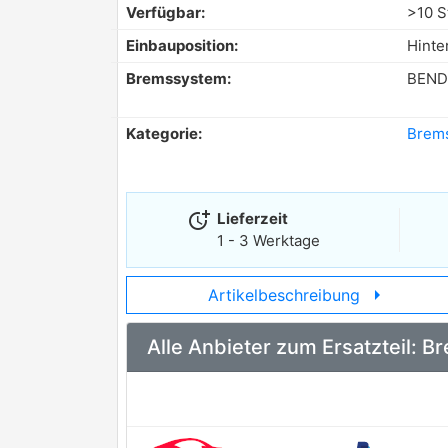
Verfügbar:
>10 S
Einbauposition:
Hinte
Bremssystem:
BEND
Kategorie:
Brems
more_time
Lieferzeit
1 - 3 Werktage
arrow_right
Artikelbeschreibung
Alle Anbieter zum Ersatzteil: