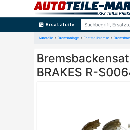
ballot
Ersatzteile
Autoteile
Bremsanlage
Feststellbremse
Bremsback
Bremsbackensatz
BRAKES R-S006