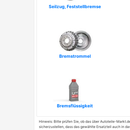
JURID
Seilzug, Feststellbremse
premium Marke
MAGNETI MARELLI
premium Marke
MGA
MINTEX
MOTAQUIP
Bremstrommel
MOTRIO
NIPPARTS
premium Marke
OBTEC A/S
PAGID
Bremsflüssigkeit
QUINTON HAZELL
RAICAM
Hinweis: Bitte prüfen Sie, ob das über Autoteile-Markt.d
sicherzustellen, dass das gewählte Ersatzteil auch in d