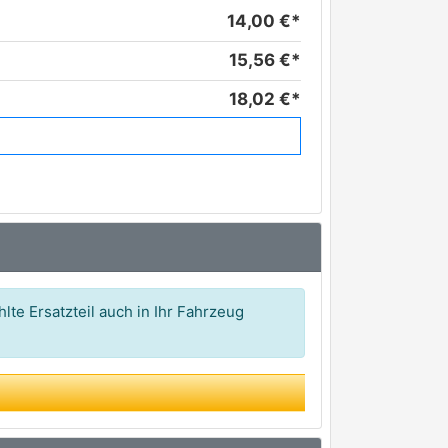
14,00 €*
15,56 €*
18,02 €*
18,04 €*
18,27 €*
20,20 €*
21,44 €*
22,17 €*
lte Ersatzteil auch in Ihr Fahrzeug
26,59 €*
26,86 €*
28,31 €*