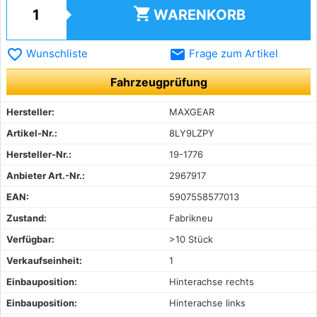
shopping_cart
WARENKORB
favorite_border
email
Wunschliste
Frage zum Artikel
Fahrzeugprüfung
Hersteller:
MAXGEAR
Artikel-Nr.:
8LY9LZPY
Hersteller-Nr.:
19-1776
Anbieter Art.-Nr.:
2967917
EAN:
5907558577013
Zustand:
Fabrikneu
Verfügbar:
>10 Stück
Verkaufseinheit:
1
Einbauposition:
Hinterachse rechts
Einbauposition:
Hinterachse links