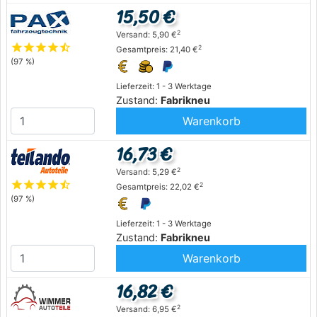
15,50 €
2
Versand: 5,90 €
star
star
star
star
star_half
2
Gesamtpreis: 21,40 €
(97 %)
Lieferzeit: 1 - 3 Werktage
Zustand:
Fabrikneu
Warenkorb
16,73 €
2
Versand: 5,29 €
star
star
star
star
star_half
2
Gesamtpreis: 22,02 €
(97 %)
Lieferzeit: 1 - 3 Werktage
Zustand:
Fabrikneu
Warenkorb
16,82 €
2
Versand: 6,95 €