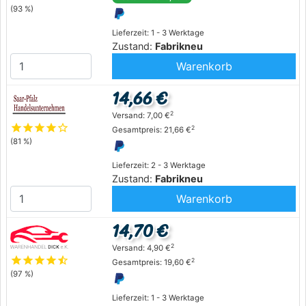
(93 %)
Lieferzeit: 1 - 3 Werktage
Zustand:
Fabrikneu
Warenkorb
14,66 €
2
Versand: 7,00 €
star
star
star
star
star_outline
2
Gesamtpreis: 21,66 €
(81 %)
Lieferzeit: 2 - 3 Werktage
Zustand:
Fabrikneu
Warenkorb
14,70 €
2
Versand: 4,90 €
star
star
star
star
star_half
2
Gesamtpreis: 19,60 €
(97 %)
Lieferzeit: 1 - 3 Werktage