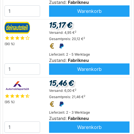
Zustand:
Fabrikneu
Warenkorb
15,17 €
2
Versand: 4,95 €
star
star
star
star
star_outline
2
Gesamtpreis: 20,12 €
(90 %)
Lieferzeit: 2 - 5 Werktage
Zustand:
Fabrikneu
Warenkorb
15,46 €
2
Versand: 6,00 €
star
star
star
star
star_half
2
Gesamtpreis: 21,46 €
(95 %)
Lieferzeit: 2 - 3 Werktage
Zustand:
Fabrikneu
Warenkorb