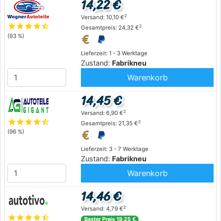
14,22 €
2
Versand: 10,10 €
star
star
star
star
star_half
2
Gesamtpreis: 24,32 €
(93 %)
Lieferzeit: 1 - 3 Werktage
Zustand:
Fabrikneu
Warenkorb
14,45 €
2
Versand: 6,90 €
star
star
star
star
star_half
2
Gesamtpreis: 21,35 €
(96 %)
Lieferzeit: 3 - 7 Werktage
Zustand:
Fabrikneu
Warenkorb
14,46 €
2
Versand: 4,79 €
star
star
star
star
star_half
Bester Preis 19,25 €