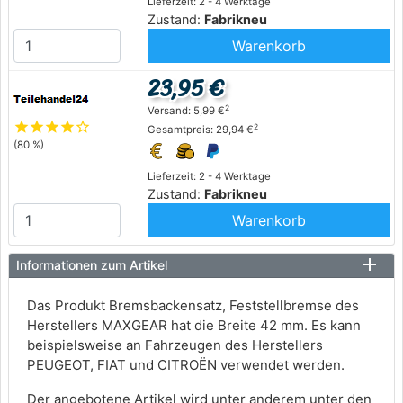
Lieferzeit: 2 - 4 Werktage
Zustand:
Fabrikneu
Warenkorb
23,95 €
2
Versand: 5,99 €
star
star
star
star
star_outline
2
Gesamtpreis: 29,94 €
(80 %)
Lieferzeit: 2 - 4 Werktage
Zustand:
Fabrikneu
Warenkorb
Informationen zum Artikel
Das Produkt Bremsbackensatz, Feststellbremse des
Herstellers MAXGEAR hat die Breite 42 mm. Es kann
beispielsweise an Fahrzeugen des Herstellers
PEUGEOT, FIAT und CITROËN verwendet werden.
Der angebotene Artikel wird unter anderem unter den