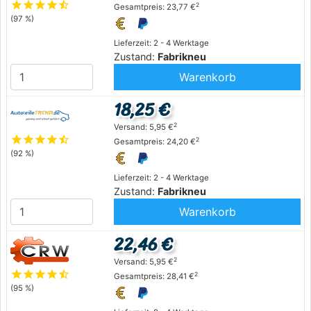
star
star
star
star
star_half
2
Gesamtpreis: 23,77 €
(97 %)
Lieferzeit: 2 - 4 Werktage
Zustand:
Fabrikneu
Warenkorb
18,25 €
2
Versand: 5,95 €
star
star
star
star
star_half
2
Gesamtpreis: 24,20 €
(92 %)
Lieferzeit: 2 - 4 Werktage
Zustand:
Fabrikneu
Warenkorb
22,46 €
2
Versand: 5,95 €
star
star
star
star
star_half
2
Gesamtpreis: 28,41 €
(95 %)