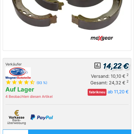
14,22 €
insert_chart_outlined
Verkäufer
2
Versand: 10,10 €
star
star
star
star
star_half
2
Gesamt: 24,32 €
(93 %)
Auf Lager
ab 11,20 €
fabrikneu
4 Beobachten diesen Artikel