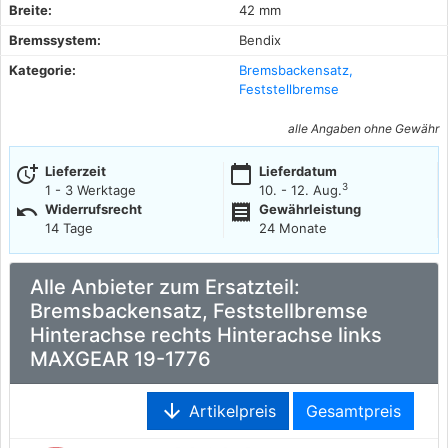
Breite:
42 mm
Bremssystem:
Bendix
Kategorie:
Bremsbackensatz,
Feststellbremse
alle Angaben ohne Gewähr
more_time
calendar_today
Lieferzeit
Lieferdatum
3
1 - 3 Werktage
10. - 12. Aug.
undo
receipt
Widerrufsrecht
Gewährleistung
14 Tage
24 Monate
Alle Anbieter zum Ersatzteil:
Bremsbackensatz, Feststellbremse
Hinterachse rechts Hinterachse links
MAXGEAR 19-1776
arrow_downward
Artikelpreis
Gesamtpreis