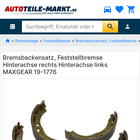
directions_car
favorite
shopping_cart
search
ballot
person
Bremsanlage
Feststellbremse
Bremsbackensatz, Feststellbremse
Bremsbackensatz, Feststellbremse
Hinterachse rechts Hinterachse links
MAXGEAR 19-1776