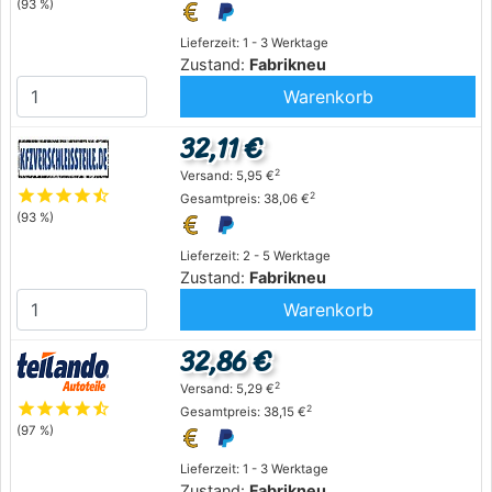
(93 %)
Lieferzeit: 1 - 3 Werktage
Zustand:
Fabrikneu
Warenkorb
32,11 €
2
Versand: 5,95 €
star
star
star
star
star_half
2
Gesamtpreis: 38,06 €
(93 %)
Lieferzeit: 2 - 5 Werktage
Zustand:
Fabrikneu
Warenkorb
32,86 €
2
Versand: 5,29 €
star
star
star
star
star_half
2
Gesamtpreis: 38,15 €
(97 %)
Lieferzeit: 1 - 3 Werktage
Zustand:
Fabrikneu