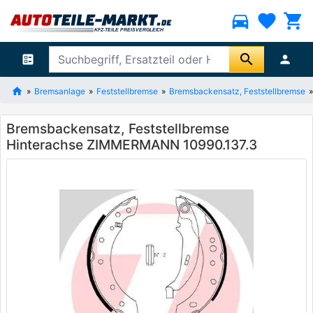
directions_car
favorite
shopping_cart
search
ballot
person
Bremsanlage
Feststellbremse
Bremsbackensatz, Feststellbremse
Bremsbackensatz, Feststellbremse
Hinterachse ZIMMERMANN 10990.137.3