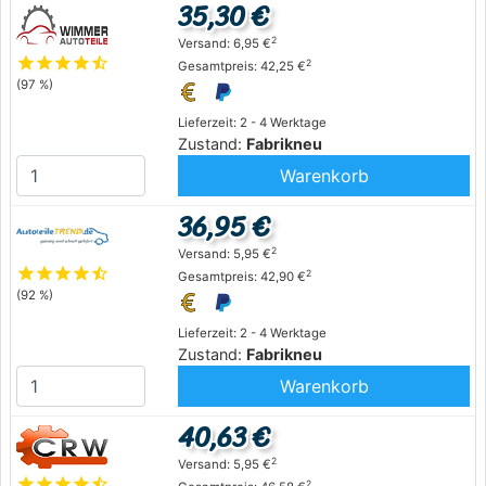
35,30 €
2
Versand: 6,95 €
star
star
star
star
star_half
2
Gesamtpreis: 42,25 €
(97 %)
Lieferzeit: 2 - 4 Werktage
Zustand:
Fabrikneu
Warenkorb
36,95 €
2
Versand: 5,95 €
star
star
star
star
star_half
2
Gesamtpreis: 42,90 €
(92 %)
Lieferzeit: 2 - 4 Werktage
Zustand:
Fabrikneu
Warenkorb
40,63 €
2
Versand: 5,95 €
star
star
star
star
star_half
2