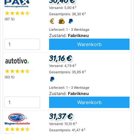
30,40 €
2
Versand: 5,90 €
star
star
star
star
star_half
2
Gesamtpreis: 36,30 €
(97 %)
Lieferzeit: 1 - 3 Werktage
Zustand:
Fabrikneu
Warenkorb
31,16 €
2
Versand: 4,79 €
star
star
star
star
star_half
2
Gesamtpreis: 35,95 €
(93 %)
Lieferzeit: 1 - 3 Werktage
Zustand:
Fabrikneu
Warenkorb
31,37 €
2
Versand: 10,10 €
star
star
star
star
star_half
2
Gesamtpreis: 41,47 €