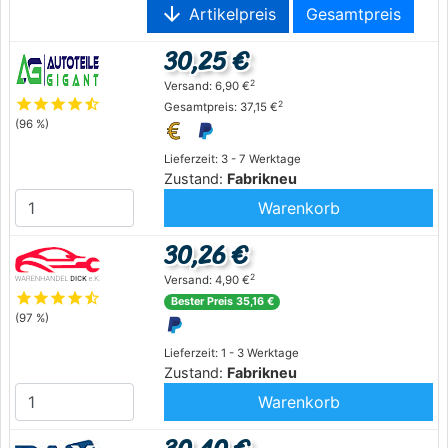
arrow_downward
Artikelpreis
Gesamtpreis
30,25 €
2
Versand: 6,90 €
star
star
star
star
star_half
2
Gesamtpreis: 37,15 €
(96 %)
Lieferzeit: 3 - 7 Werktage
Zustand:
Fabrikneu
Warenkorb
30,26 €
2
Versand: 4,90 €
star
star
star
star
star_half
Bester Preis 35,16 €
(97 %)
Lieferzeit: 1 - 3 Werktage
Zustand:
Fabrikneu
Warenkorb