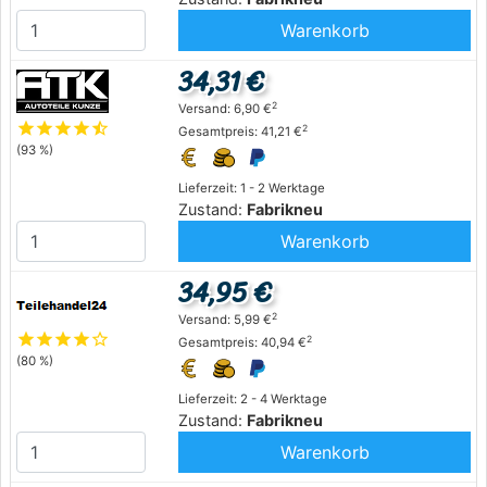
Warenkorb
34,31 €
2
Versand: 6,90 €
star
star
star
star
star_half
2
Gesamtpreis: 41,21 €
(93 %)
Lieferzeit: 1 - 2 Werktage
Zustand:
Fabrikneu
Warenkorb
34,95 €
2
Versand: 5,99 €
star
star
star
star
star_outline
2
Gesamtpreis: 40,94 €
(80 %)
Lieferzeit: 2 - 4 Werktage
Zustand:
Fabrikneu
Warenkorb