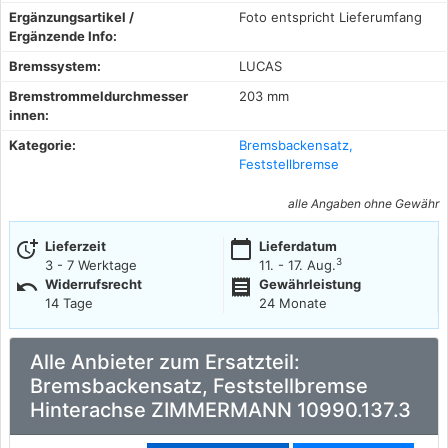
Ergänzungsartikel /
Foto entspricht Lieferumfang
Ergänzende Info:
Bremssystem:
LUCAS
Bremstrommeldurchmesser
203 mm
innen:
Kategorie:
Bremsbackensatz,
Feststellbremse
alle Angaben ohne Gewähr
more_time
calendar_today
Lieferzeit
Lieferdatum
3
3 - 7 Werktage
11. - 17. Aug.
undo
receipt
Widerrufsrecht
Gewährleistung
14 Tage
24 Monate
Alle Anbieter zum Ersatzteil:
Bremsbackensatz, Feststellbremse
Hinterachse ZIMMERMANN 10990.137.3