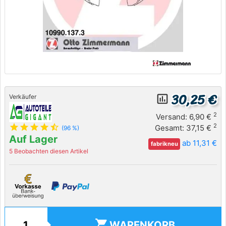
30,25 €
insert_chart_outlined
Verkäufer
2
Versand: 6,90 €
star
star
star
star
star_half
2
Gesamt: 37,15 €
(96 %)
Auf Lager
ab 11,31 €
fabrikneu
5 Beobachten diesen Artikel
shopping_cart
WARENKORB