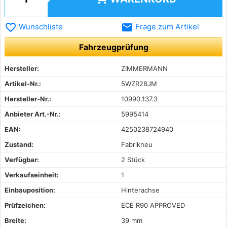
favorite_border
email
Wunschliste
Frage zum Artikel
Fahrzeugprüfung
Hersteller:
ZIMMERMANN
Artikel-Nr.:
5WZR28JM
Hersteller-Nr.:
10990.137.3
Anbieter Art.-Nr.:
5995414
EAN:
4250238724940
Zustand:
Fabrikneu
Verfügbar:
2 Stück
Verkaufseinheit:
1
Einbauposition:
Hinterachse
Prüfzeichen:
ECE R90 APPROVED
Breite:
39 mm