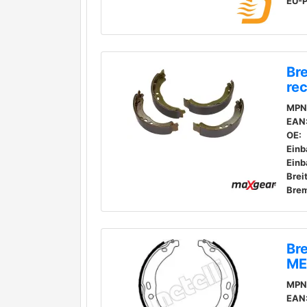
Br
re
MPN
EAN
OE:
Einb
Einb
Brei
Bre
Br
ME
MPN
EAN