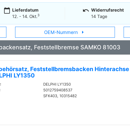
calendar_today
undo
Lieferdatum
Widerrufsrecht
3
12. - 14. Okt.
14 Tage
arrow_right
OEM-Nummern
sbackensatz, Feststellbremse SAMKO 81003
behörsatz, Feststellbremsbacken Hinterachse
LPHI LY1350
:
DELPHI LY1350
:
5012759408537
SFK403, 10315482