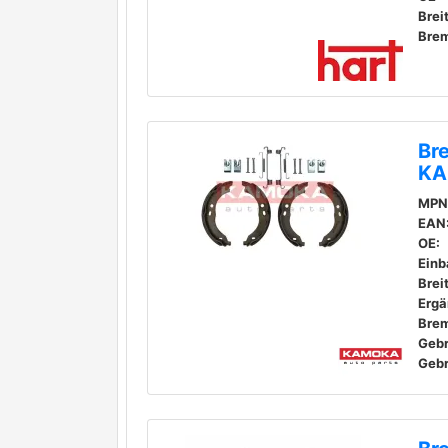
Brei
Br
KA
MPN
EAN
OE:
Einb
Brei
Geb
Geb