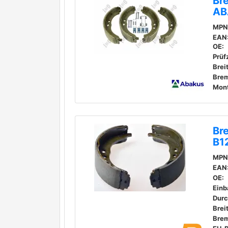
Br
AB
MPN
EAN
OE:
Prüf
Brei
Br
B1
MPN
EAN
OE:
Einb
Durc
Brei
Bre