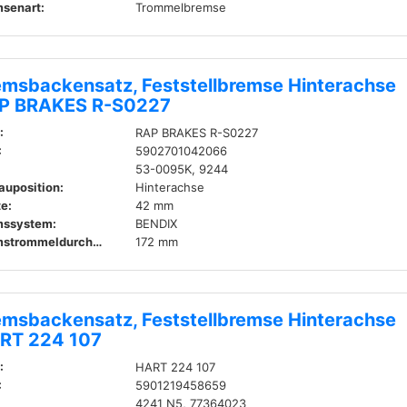
senart:
Trommelbremse
emsbackensatz, Feststellbremse Hinterachse
P BRAKES R-S0227
:
RAP BRAKES R-S0227
:
5902701042066
53-0095K, 9244
auposition:
Hinterachse
te:
42 mm
mssystem:
BENDIX
Bremstrommeldurchmesser innen:
172 mm
emsbackensatz, Feststellbremse Hinterachse
RT 224 107
:
HART 224 107
:
5901219458659
4241 N5, 77364023