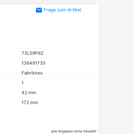
email
Frage zum Artikel
73L59P6Z
136491735
Fabrikneu
1
42 mm
172 mm
alle Angaben ohne Gewähr