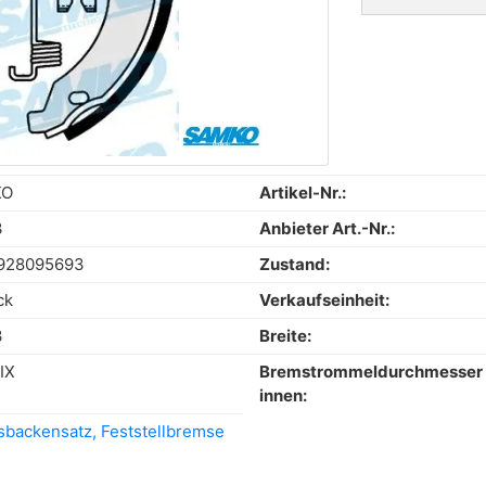
KO
Artikel-Nr.:
3
Anbieter Art.-Nr.:
928095693
Zustand:
ck
Verkaufseinheit:
3
Breite:
IX
Bremstrommeldurchmesser
innen:
backensatz, Feststellbremse