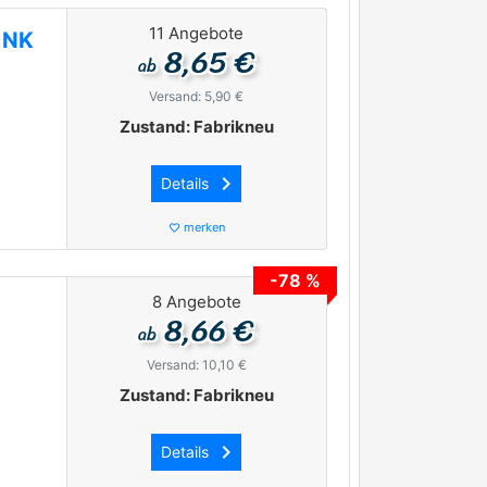
11 Angebote
 NK
8,65 €
ab
Versand: 5,90 €
Zustand: Fabrikneu
keyboard_arrow_right
Details
merken
favorite_border
-78 %
8 Angebote
8,66 €
ab
Versand: 10,10 €
Zustand: Fabrikneu
keyboard_arrow_right
Details