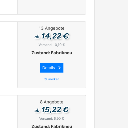
13 Angebote
14,22 €
ab
Versand: 10,10 €
Zustand: Fabrikneu
keyboard_arrow_right
Details
merken
favorite_border
8 Angebote
15,22 €
ab
Versand: 6,90 €
Zustand: Fabrikneu