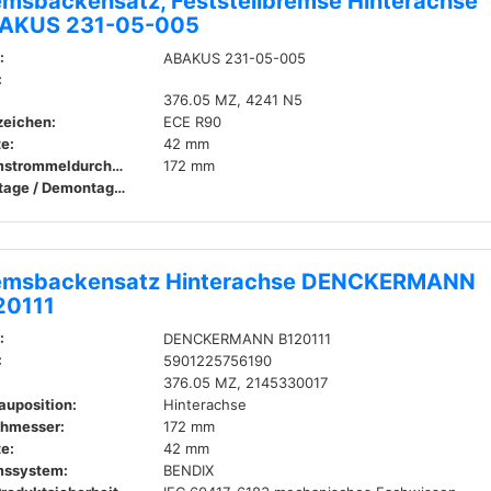
emsbackensatz, Feststellbremse Hinterachse
AKUS 231-05-005
:
ABAKUS 231-05-005
:
376.05 MZ, 4241 N5
zeichen:
ECE R90
te:
42 mm
Bremstrommeldurchmesser innen:
172 mm
Montage / Demontage durch Fachpersonal erforderlich!
emsbackensatz Hinterachse DENCKERMANN
20111
:
DENCKERMANN B120111
:
5901225756190
376.05 MZ, 2145330017
auposition:
Hinterachse
hmesser:
172 mm
te:
42 mm
mssystem:
BENDIX