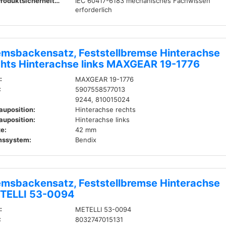
EU-Produktsicherheitsverordnung (GPSR):
IEC 60417-6183 mechanisches Fachwissen
erforderlich
emsbackensatz, Feststellbremse Hinterachse
chts Hinterachse links MAXGEAR 19-1776
:
MAXGEAR 19-1776
:
5907558577013
9244, 810015024
auposition:
Hinterachse rechts
auposition:
Hinterachse links
te:
42 mm
mssystem:
Bendix
emsbackensatz, Feststellbremse Hinterachse
TELLI 53-0094
:
METELLI 53-0094
:
8032747015131