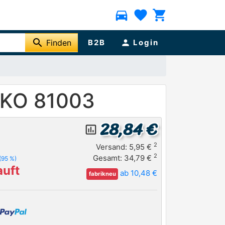
directions_car
favorite
shopping_cart
search
Finden
B2B
person
Login
MKO 81003
28,84 €
insert_chart_outlined
2
Versand: 5,95 €
2
Gesamt: 34,79 €
(95 %)
uft
ab 10,48 €
fabrikneu