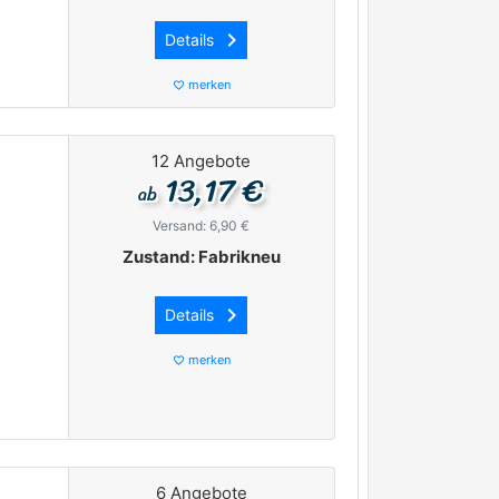
keyboard_arrow_right
Details
merken
favorite_border
12 Angebote
13,17 €
ab
Versand: 6,90 €
Zustand: Fabrikneu
keyboard_arrow_right
Details
merken
favorite_border
6 Angebote