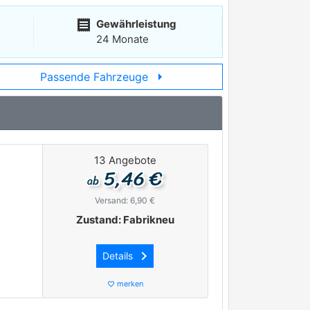
receipt
Gewährleistung
24 Monate
arrow_right
Passende Fahrzeuge
13 Angebote
5,46 €
ab
Versand: 6,90 €
Zustand: Fabrikneu
keyboard_arrow_right
Details
merken
favorite_border