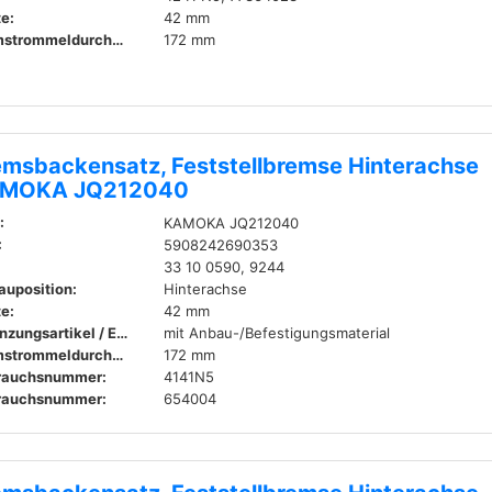
te:
42 mm
Bremstrommeldurchmesser innen:
172 mm
emsbackensatz, Feststellbremse Hinterachse
MOKA JQ212040
:
KAMOKA JQ212040
:
5908242690353
33 10 0590, 9244
auposition:
Hinterachse
te:
42 mm
Ergänzungsartikel / Ergänzende Info:
mit Anbau-/Befestigungsmaterial
Bremstrommeldurchmesser innen:
172 mm
rauchsnummer:
4141N5
rauchsnummer:
654004