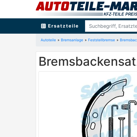
ballot
Ersatzteile
Autoteile
Bremsanlage
Feststellbremse
Bremsback
Bremsbackensat