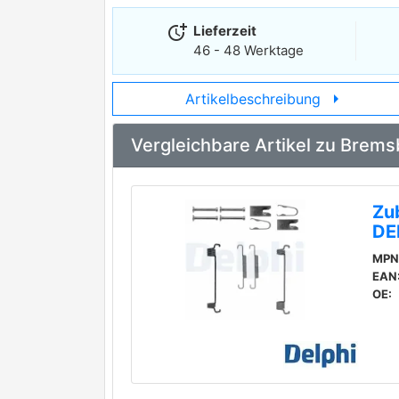
more_time
Lieferzeit
46 - 48 Werktage
arrow_right
Artikelbeschreibung
Vergleichbare Artikel zu Brem
Zu
DE
MPN
EAN
OE: