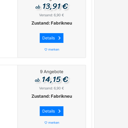
13,91 €
ab
Versand: 6,90 €
Zustand: Fabrikneu
keyboard_arrow_right
Details
merken
favorite_border
9 Angebote
14,15 €
ab
Versand: 6,90 €
Zustand: Fabrikneu
keyboard_arrow_right
Details
merken
favorite_border