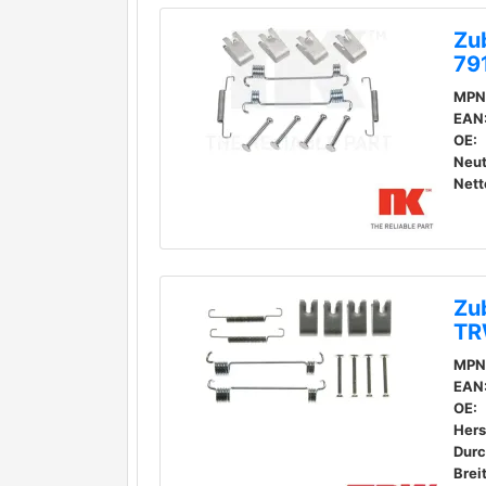
Zu
79
MPN
EAN
OE:
Neut
Nett
Zu
TR
MPN
EAN
OE:
Durc
Brei