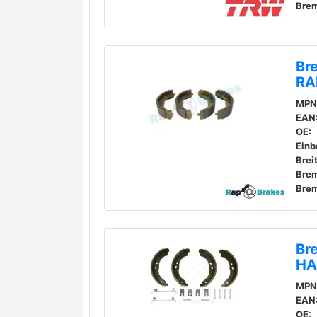
Brem
Br
RA
MPN
EAN
OE:
Einb
Brei
Bre
Br
HA
MPN
EAN
OE: