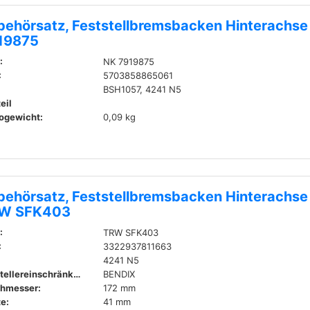
behörsatz, Feststellbremsbacken Hinterachse
19875
:
NK 7919875
:
5703858865061
BSH1057, 4241 N5
eil
ogewicht:
0,09 kg
behörsatz, Feststellbremsbacken Hinterachse
W SFK403
:
TRW SFK403
:
3322937811663
4241 N5
Herstellereinschränkung:
BENDIX
hmesser:
172 mm
te:
41 mm