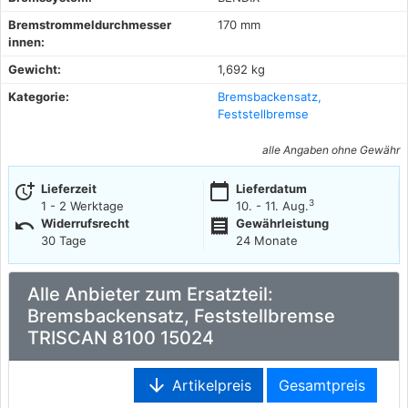
Bremstrommeldurchmesser
170 mm
innen:
Gewicht:
1,692 kg
Kategorie:
Bremsbackensatz,
Feststellbremse
alle Angaben ohne Gewähr
more_time
calendar_today
Lieferzeit
Lieferdatum
3
1 - 2 Werktage
10. - 11. Aug.
undo
receipt
Widerrufsrecht
Gewährleistung
30 Tage
24 Monate
Alle Anbieter zum Ersatzteil:
Bremsbackensatz, Feststellbremse
TRISCAN 8100 15024
arrow_downward
Artikelpreis
Gesamtpreis