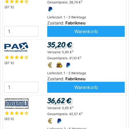
star
star
star
star
star_half
2
Gesamtpreis: 38,74 €
(97 %)
Lieferzeit: 1 - 3 Werktage
Zustand:
Fabrikneu
Warenkorb
35,20 €
2
Versand: 5,90 €
star
star
star
star
star_half
2
Gesamtpreis: 41,10 €
(97 %)
Lieferzeit: 1 - 3 Werktage
Zustand:
Fabrikneu
Warenkorb
36,62 €
2
Versand: 5,95 €
star
star
star
star
star_half
2
Gesamtpreis: 42,57 €
(93 %)