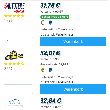
31,78 €
2
Versand: 4,90 €
star
star
star
star
star_half
Bester Preis 36,68 €
(96 %)
Lieferzeit: 1 - 2 Werktage
Zustand:
Fabrikneu
Warenkorb
32,01 €
2
Versand: 5,90 €
star
star
star
star
star_outline
2
Gesamtpreis: 37,91 €
(89 %)
Lieferzeit: 1 - 2 Werktage
Zustand:
Fabrikneu
Warenkorb
32,84 €
2
Versand: 5,90 €