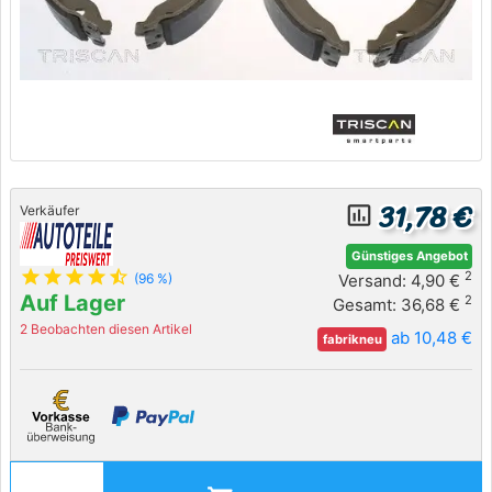
31,78 €
insert_chart_outlined
Verkäufer
Günstiges Angebot
star
star
star
star
star_half
2
Versand: 4,90 €
(96 %)
Auf Lager
2
Gesamt: 36,68 €
2 Beobachten diesen Artikel
ab 10,48 €
fabrikneu