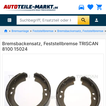
directions_car
favorite
shopping_cart
search
ballot
person
Bremsanlage
Feststellbremse
Bremsbackensatz, Feststellbremse
Bremsbackensatz, Feststellbremse TRISCAN
8100 15024