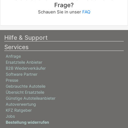
Frage?
Schauen Sie in unser
FAQ
Hilfe & Support
Services
Anfrage
Ersatzteile Anbieter
B2B Wiederverkäufer
Software Partner
Presse
Gebrauchte Autoteile
Übersicht Ersatzteile
Günstige Autoteileanbieter
Autoverwertung
KFZ Ratgeber
Jobs
Bestellung widerrufen