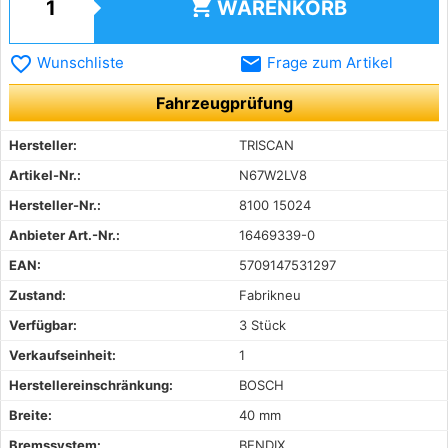
shopping_cart
WARENKORB
favorite_border
email
Wunschliste
Frage zum Artikel
Fahrzeugprüfung
Hersteller:
TRISCAN
Artikel-Nr.:
N67W2LV8
Hersteller-Nr.:
8100 15024
Anbieter Art.-Nr.:
16469339-0
EAN:
5709147531297
Zustand:
Fabrikneu
Verfügbar:
3 Stück
Verkaufseinheit:
1
Herstellereinschränkung:
BOSCH
Breite:
40 mm
Bremssystem:
BENDIX