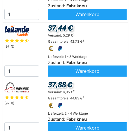
Lieferzeit: 2 - 5 Werktage
Zustand:
Fabrikneu
Warenkorb
37,44 €
2
Versand: 5,29 €
star
star
star
star
star_half
2
Gesamtpreis: 42,73 €
(97 %)
Lieferzeit: 1 - 3 Werktage
Zustand:
Fabrikneu
Warenkorb
37,88 €
2
Versand: 6,95 €
star
star
star
star
star_half
2
Gesamtpreis: 44,83 €
(97 %)
Lieferzeit: 2 - 4 Werktage
Zustand:
Fabrikneu
Warenkorb