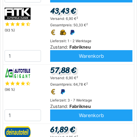
43,43 €
2
Versand: 6,90 €
star
star
star
star
star_half
2
Gesamtpreis: 50,33 €
(93 %)
Lieferzeit: 1 - 2 Werktage
Zustand:
Fabrikneu
Warenkorb
57,88 €
2
Versand: 6,90 €
star
star
star
star
star_half
2
Gesamtpreis: 64,78 €
(96 %)
Lieferzeit: 3 - 7 Werktage
Zustand:
Fabrikneu
Warenkorb
61,89 €
2