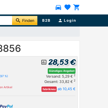
directions_car
favorite
shopping_cart
search
Finden
B2B
person
Login
8856
28,53 €
insert_chart_outlined
Günstiges Angebot
2
Versand: 5,29 €
(97 %)
2
Gesamt: 33,82 €
n Artikel
ab 10,45 €
fabrikneu