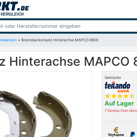
msbacken
Bremsbackensatz Hinterachse MAPCO 8856
z Hinterachse MAPCO 
Verkäufer
star
star
star
star
star_half
Auf Lager
7 Beobachten diese