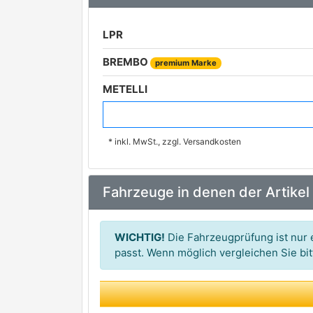
LPR
BREMBO
premium Marke
METELLI
A.B.S.
* inkl. MwSt., zzgl. Versandkosten
NK
TOPRAN
Fahrzeuge in denen der Artikel
HELLA
premium Marke
MEYLE
premium Marke
WICHTIG!
Die Fahrzeugprüfung ist nur e
VAICO
passt. Wenn möglich vergleichen Sie b
premium Marke
BLUE PRINT
HERTH+BUSS JAKOPARTS
premium Marke