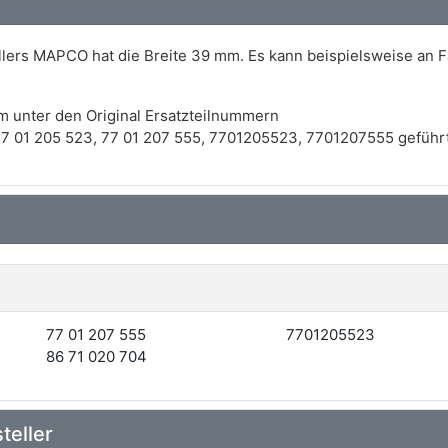
lers MAPCO hat die Breite 39 mm. Es kann beispielsweise an
m unter den Original Ersatzteilnummern
 01 205 523, 77 01 207 555, 7701205523, 7701207555 geführt
77 01 207 555
7701205523
86 71 020 704
teller