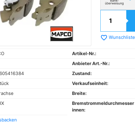
favorite_border
Wunschliste
CO
Artikel-Nr.:
Anbieter Art.-Nr.:
605416384
Zustand:
tück
Verkaufseinheit:
rachse
Breite:
IX
Bremstrommeldurchmesser
innen:
sbacken