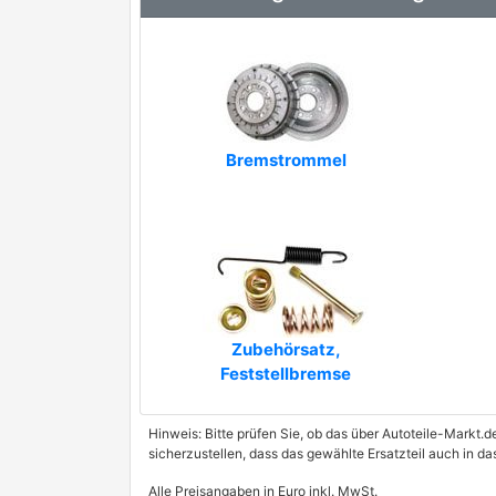
BORG & BECK
BOSCH
BREMS.-U.KUPPL.TEILE
Brake ENGINEERING
Bremstrommel
DELPHI
DENCKERMANN
DITAS
FIRST LINE
Zubehörsatz,
FTE
Feststellbremse
GIRLING
Hinweis: Bitte prüfen Sie, ob das über Autoteile-Markt.d
HELLA PAGID
sicherzustellen, dass das gewählte Ersatzteil auch in d
JURID
premium Marke
Alle Preisangaben in Euro inkl. MwSt.