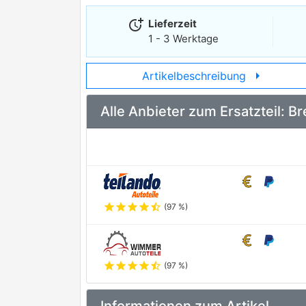
more_time
Lieferzeit
1 - 3 Werktage
arrow_right
Artikelbeschreibung
Alle Anbieter zum Ersatzteil:
star
star
star
star
star_half
(97 %)
star
star
star
star
star_half
(97 %)