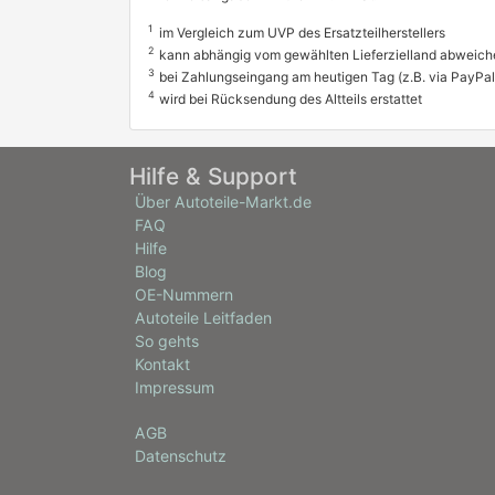
1
im Vergleich zum UVP des Ersatzteilherstellers
KAMOKA
2
kann abhängig vom gewählten Lieferzielland abweich
3
KAWE
bei Zahlungseingang am heutigen Tag (z.B. via PayPal
4
wird bei Rücksendung des Altteils erstattet
MAGNETI MARELLI
METZGER AUTOTEILE
Hilfe & Support
Über Autoteile-Markt.de
MGA
FAQ
Hilfe
MINTEX
Blog
NIPPARTS
OE-Nummern
premium Marke
Autoteile Leitfaden
OPTIMAL
So gehts
Kontakt
Omnicraft
Impressum
PAGID
AGB
Datenschutz
PEX