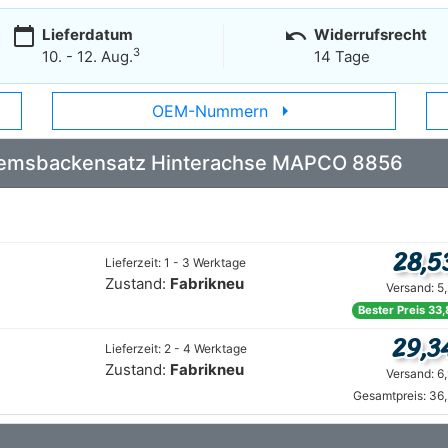
calendar_today
undo
Lieferdatum
Widerrufsrecht
3
10. - 12. Aug.
14 Tage
arrow_right
OEM-Nummern
 Bremsbackensatz Hinterachse MAPCO 8856
28,5
Lieferzeit: 1 - 3 Werktage
Zustand:
Fabrikneu
Versand: 5
Bester Preis 33,
29,3
Lieferzeit: 2 - 4 Werktage
Zustand:
Fabrikneu
Versand: 6
Gesamtpreis: 36