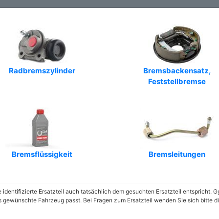
Art.-Nr.: BBS6287
Art.-Nr.: F 026 004 570
Art.-Nr.: 551.04
Art.-Nr.: SH2547
Radbremszylinder
Bremsbackensatz,
Feststellbremse
Art.-Nr.: LS1806
Art.-Nr.: B120159
Art.-Nr.: DPB1027
Art.-Nr.: FBS613
Bremsflüssigkeit
Bremsleitungen
Art.-Nr.: BB1275A1
Art.-Nr.: 5186503
e identifizierte Ersatzteil auch tatsächlich dem gesuchten Ersatzteil entspricht.
Art.-Nr.: 8DB 355 002-241
as gewünschte Fahrzeug passt. Bei Fragen zum Ersatzteil wenden Sie sich bitte di
Art.-Nr.: 362363J