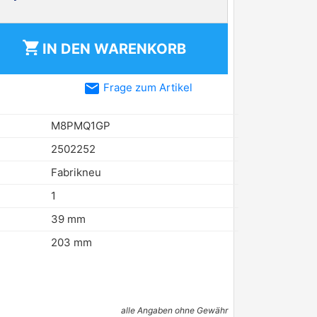
shopping_cart
IN DEN
WARENKORB
email
Frage zum Artikel
M8PMQ1GP
2502252
Fabrikneu
1
39 mm
203 mm
alle Angaben ohne Gewähr