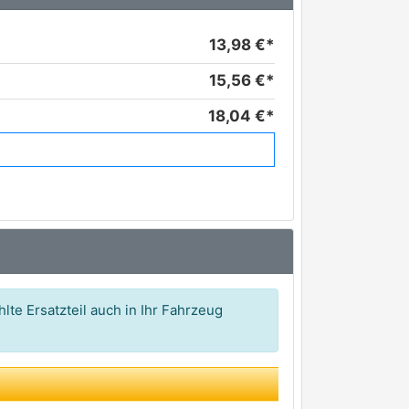
13,98 €*
15,56 €*
18,04 €*
18,25 €*
21,06 €*
21,46 €*
23,66 €*
24,71 €*
lte Ersatzteil auch in Ihr Fahrzeug
24,75 €*
25,84 €*
26,04 €*