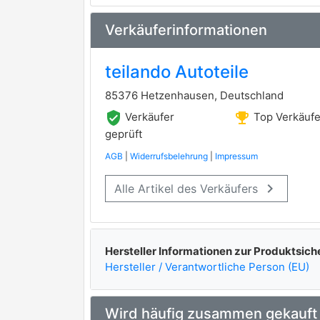
TRW
premium Marke
Verkäuferinformationen
ATE
premium Marke
teilando Autoteile
MAPCO
85376 Hetzenhausen, Deutschland
ZIMMERMANN
premium Marke
verified_user
emoji_events
Verkäufer
Top Verkäufe
FERODO
geprüft
premium Marke
AGB
|
Widerrufsbelehrung
|
Impressum
TRISCAN
premium Marke
keyboard_arrow_right
Alle Artikel des Verkäufers
TEXTAR
premium Marke
APEC
ASIMCO
Hersteller Informationen zur Produktsich
Hersteller / Verantwortliche Person (EU)
BARUM
BENDIX
Wird häufig zusammen gekauft