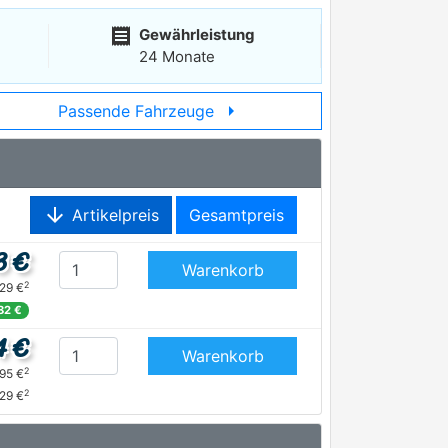
receipt
Gewährleistung
24 Monate
arrow_right
Passende Fahrzeuge
arrow_downward
Artikelpreis
Gesamtpreis
3 €
Warenkorb
2
,29 €
82 €
4 €
Warenkorb
2
,95 €
2
,29 €