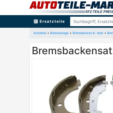
ballot
Ersatzteile
Autoteile
Bremsanlage
Bremsbacken & -teile
Bre
Bremsbackensat