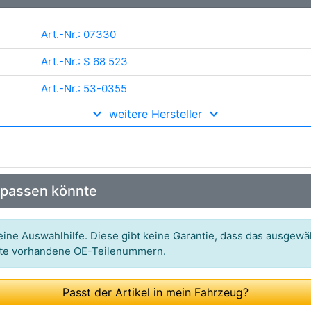
Art.-Nr.: 07330
Art.-Nr.: S 68 523
Art.-Nr.: 53-0355
weitere Hersteller
Art.-Nr.: 9031
Art.-Nr.: 2722614
Art.-Nr.: 700 603
 passen könnte
Art.-Nr.: 8DB 355 002-241
Art.-Nr.: 16-14 533 0002
ine Auswahlhilfe. Diese gibt keine Garantie, dass das ausgewäh
itte vorhandene OE-Teilenummern.
Art.-Nr.: V46-0179
Art.-Nr.: ADN14159
Passt der Artikel in mein Fahrzeug?
Art.-Nr.: J3501058