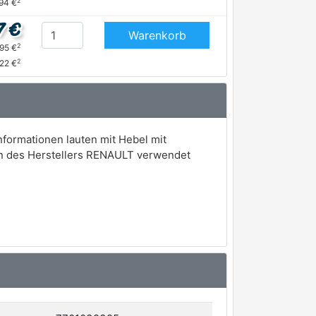
2
,94 €
7 €
Warenkorb
2
,95 €
2
,22 €
formationen lauten mit Hebel mit
en des Herstellers RENAULT verwendet