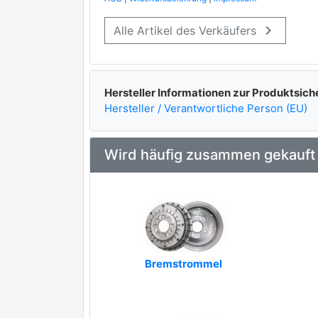
MINTEX
keyboard_arrow_right
Alle Artikel des Verkäufers
REMSA
premium Marke
SWAG
Hersteller Informationen zur Produktsich
TEXTAR
premium Marke
Hersteller / Verantwortliche Person (EU)
TRUSTING
Wird häufig zusammen gekauft
VALEO
premium Marke
Bremstrommel