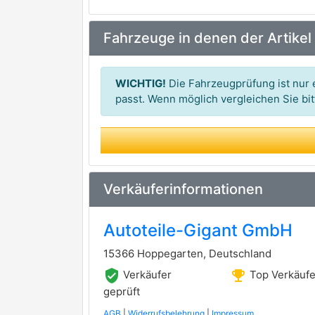
DELPHI
premium Marke
Fahrzeuge in denen der Artikel
FEBI BILSTEIN
premium Marke
NK
WICHTIG!
Die Fahrzeugprüfung ist nur e
BOSCH
passt. Wenn möglich vergleichen Sie b
BREMBO
premium Marke
ATE
premium Marke
JURID
premium Marke
Verkäuferinformationen
FTE
Autoteile-Gigant GmbH
HELLA PAGID
15366 Hoppegarten, Deutschland
MAGNETI MARELLI
verified_user
emoji_events
Verkäufer
Top Verkäufe
METELLI
geprüft
AGB
|
Widerrufsbelehrung
|
Impressum