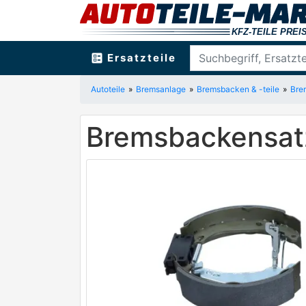
ballot
Ersatzteile
Autoteile
Bremsanlage
Bremsbacken & -teile
Bre
Bremsbackensat