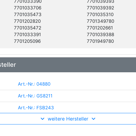
7701033390
7701039393
7701033706
7701039392
7701035473
7701035310
7701202820
7701349780
7701035472
7701202661
7701033391
7701039388
7701205096
7701949780
teller
Art.-Nr.: 04880
Art.-Nr.: GS8211
Art.-Nr.: FSB243
weitere Hersteller
Art.-Nr.: 8100 25002
Art.-Nr.: 16-14 533 0014/K