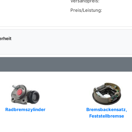
Versandpreis:
Art.-Nr.: MSP053
Preis/Leistung:
Art.-Nr.: 4169.00
Art.-Nr.: 60 93 7229
erheit
Art.-Nr.: 84037411
Art.-Nr.: 6054,088.216Y,CF061,CF062,9011
Art.-Nr.: 554657,562040,350771,350772
Radbremszylinder
Bremsbackensatz,
Feststellbremse