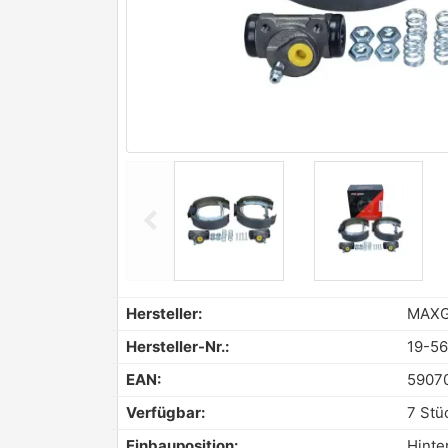
chevron_left
Previous
Hersteller:
MAX
Hersteller-Nr.:
19-56
EAN:
5907
Verfügbar:
7 Stü
Einbauposition:
Hinte