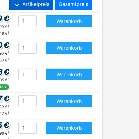
arrow_downward
Artikelpreis
Gesamtpreis
9 €
Warenkorb
2
,90 €
2
,49 €
0 €
Warenkorb
2
,90 €
2
50 €
8 €
Warenkorb
2
,95 €
,13 €
7 €
Warenkorb
2
,00 €
2
,47 €
5 €
Warenkorb
2
,99 €