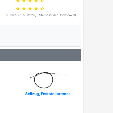
star
star
star
star
star_half
star
star
star
star
star_half
(Hinweis: 1-5 Sterne, 5 Sterne ist der Höchstwert)
Seilzug, Feststellbremse