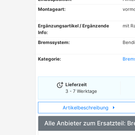
Montageart:
vormo
Ergänzungsartikel / Ergänzende
mit R
Info:
Bremssystem:
Bendi
Kategorie:
Brem
more_time
Lieferzeit
3 - 7 Werktage
arrow_right
Artikelbeschreibung
Alle Anbieter zum Ersatzteil