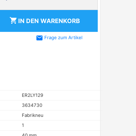
shopping_cart
IN DEN
WARENKORB
email
Frage zum Artikel
ER2LY129
3634730
Fabrikneu
1
40 mm