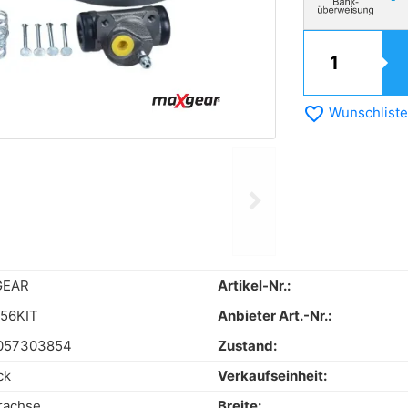
favorite_border
Wunschliste
chevron_right
Next
GEAR
Artikel-Nr.:
56KIT
Anbieter Art.-Nr.:
057303854
Zustand:
ck
Verkaufseinheit:
rachse
Breite: