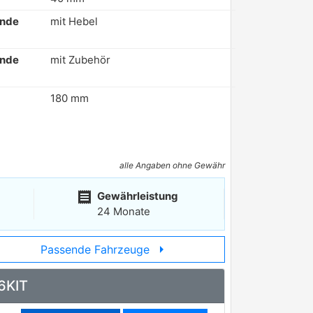
ende
mit Hebel
ende
mit Zubehör
180 mm
alle Angaben ohne Gewähr
receipt
Gewährleistung
24 Monate
arrow_right
Passende Fahrzeuge
6KIT