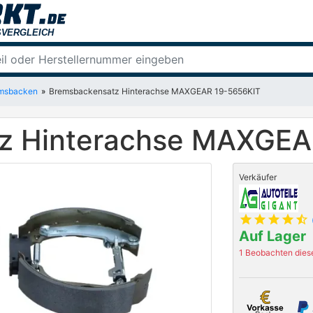
msbacken
Bremsbackensatz Hinterachse MAXGEAR 19-5656KIT
z Hinterachse MAXGEA
Verkäufer
star
star
star
star
star_half
Auf Lager
1 Beobachten diese