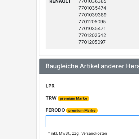
RENAULT
7701036385
7701035474
7701039389
7701205095
7701035471
7701202542
7701205097
Baugleiche Artikel anderer Hers
LPR
TRW
premium Marke
FERODO
premium Marke
TRISCAN
premium Marke
* inkl. MwSt., zzgl. Versandkosten
MEYLE
premium Marke