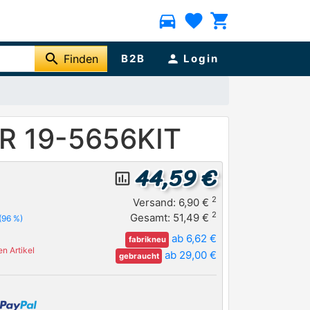
directions_car
favorite
shopping_cart
search
Finden
B2B
person
Login
R 19-5656KIT
44,59 €
insert_chart_outlined
2
Versand: 6,90 €
2
Gesamt: 51,49 €
(96 %)
ab 6,62 €
fabrikneu
n Artikel
ab 29,00 €
gebraucht