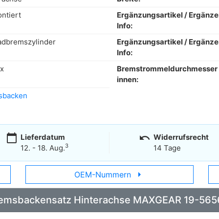
ntiert
Ergänzungsartikel / Ergänz
Info:
adbremszylinder
Ergänzungsartikel / Ergänz
Info:
x
Bremstrommeldurchmesser
innen:
sbacken
calendar_today
undo
Lieferdatum
Widerrufsrecht
3
12. - 18. Aug.
14 Tage
arrow_right
OEM-Nummern
: Bremsbackensatz Hinterachse MAXGEAR 19-565