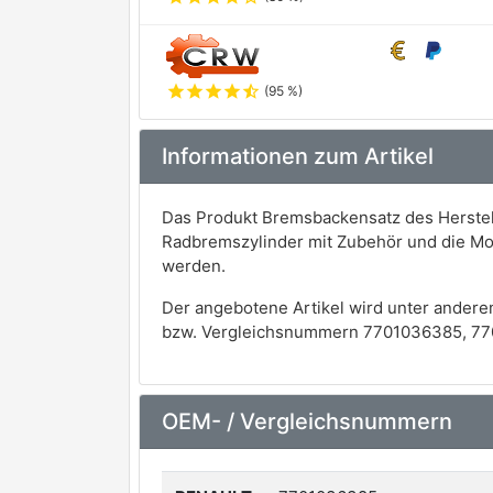
star
star
star
star
star_half
(95 %)
Informationen zum Artikel
Das Produkt Bremsbackensatz des Herstell
Radbremszylinder mit Zubehör und die Mo
werden.
Der angebotene Artikel wird unter andere
bzw. Vergleichsnummern 7701036385, 77
OEM- / Vergleichsnummern