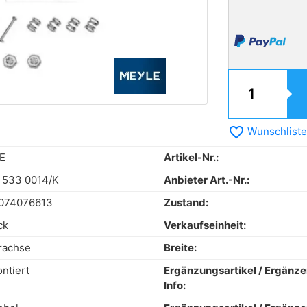
favorite_border
Wunschliste
E
Artikel-Nr.:
 533 0014/K
Anbieter Art.-Nr.:
074076613
Zustand:
ck
Verkaufseinheit:
rachse
Breite:
ntiert
Ergänzungsartikel / Ergänz
Info: