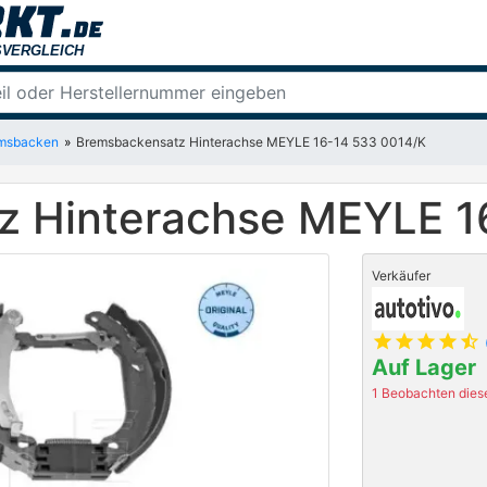
msbacken
Bremsbackensatz Hinterachse MEYLE 16-14 533 0014/K
z Hinterachse MEYLE 1
Verkäufer
star
star
star
star
star_half
Auf Lager
1 Beobachten diese