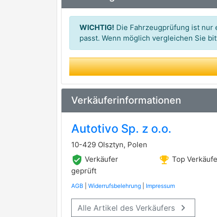
ZIMMERMANN
premium Marke
BOSCH
premium Marke
WICHTIG!
Die Fahrzeugprüfung ist nur e
ATE
passt. Wenn möglich vergleichen Sie b
premium Marke
NK
TRW
premium Marke
FERODO
premium Marke
Verkäuferinformationen
MEYLE
premium Marke
Autotivo Sp. z o.o.
APEC
10-429 Olsztyn, Polen
BARUM
verified_user
emoji_events
Verkäufer
Top Verkäufe
BENDIX
geprüft
AGB
|
Widerrufsbelehrung
|
Impressum
FTE
keyboard_arrow_right
Alle Artikel des Verkäufers
GIRLING