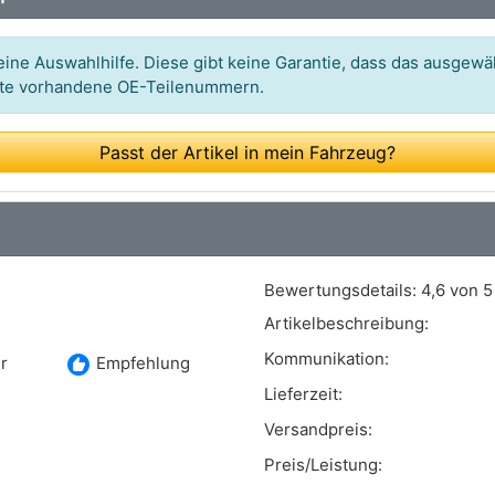
Art.-Nr.: 10990.100.6
Art.-Nr.: 0 986 487 272
ine Auswahlhilfe. Diese gibt keine Garantie, dass das ausgewäh
itte vorhandene OE-Teilenummern.
Art.-Nr.: 03.0137-0209.2
Art.-Nr.: 2739476
Passt der Artikel in mein Fahrzeug?
Art.-Nr.: GS8211
Art.-Nr.: FSB243
Art.-Nr.: 16-14 533 0014/K
Bewertungsdetails:
4,6 von 5
Art.-Nr.: SHU448
Artikelbeschreibung:
Art.-Nr.: BAE5008
Kommunikation:
recommend
r
Empfehlung
Art.-Nr.: 361450B
Lieferzeit:
Versandpreis:
Art.-Nr.: TK2020
Preis/Leistung:
Art.-Nr.: 5182113