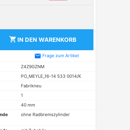
shopping_cart
IN DEN
WARENKORB
email
Frage zum Artikel
Z4Z9GZNM
PO_MEYLE_16-14 533 0014/K
Fabrikneu
1
40 mm
ende
ohne Radbremszylinder