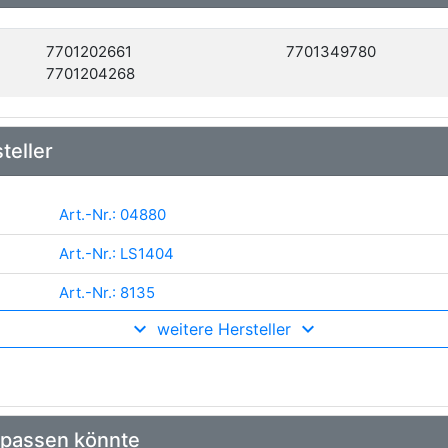
7701202661
7701349780
7701204268
teller
Art.-Nr.: 04880
Art.-Nr.: LS1404
Art.-Nr.: 8135
weitere Hersteller
Art.-Nr.: S 68 520
Art.-Nr.: 562040
Art.-Nr.: 53-0345
 passen könnte