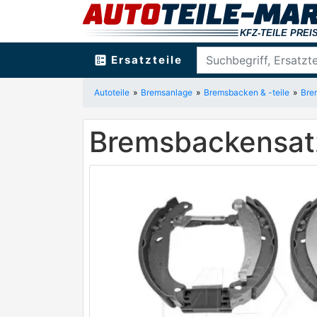
ballot
Ersatzteile
Autoteile
Bremsanlage
Bremsbacken & -teile
Bre
Bremsbackensat