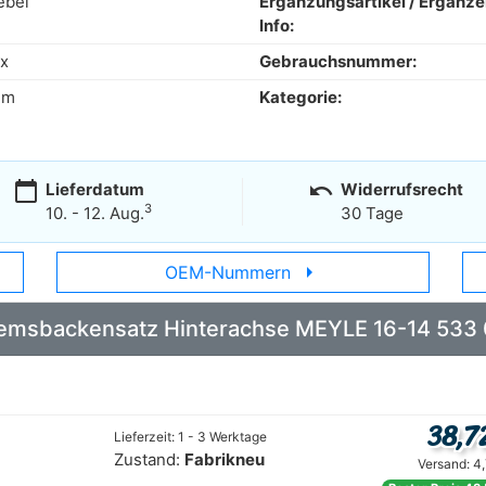
ebel
Ergänzungsartikel / Ergänz
Info:
x
Gebrauchsnummer:
mm
Kategorie:
calendar_today
undo
Lieferdatum
Widerrufsrecht
3
10. - 12. Aug.
30 Tage
arrow_right
OEM-Nummern
 Bremsbackensatz Hinterachse MEYLE 16-14 533
38,7
Lieferzeit: 1 - 3 Werktage
Zustand:
Fabrikneu
Versand: 4