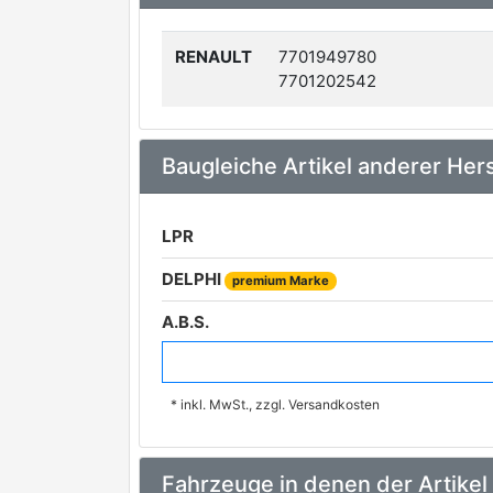
RENAULT
7701949780
7701202542
Baugleiche Artikel anderer Hers
LPR
DELPHI
premium Marke
A.B.S.
BREMBO
premium Marke
* inkl. MwSt., zzgl. Versandkosten
VALEO
premium Marke
METELLI
Fahrzeuge in denen der Artikel