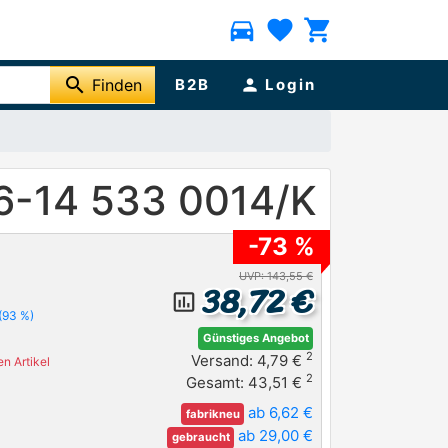
directions_car
favorite
shopping_cart
search
Finden
B2B
person
Login
6-14 533 0014/K
-73 %
UVP: 143,55 €
38,72 €
insert_chart_outlined
(93 %)
Günstiges Angebot
2
Versand: 4,79 €
n Artikel
2
Gesamt: 43,51 €
ab 6,62 €
fabrikneu
ab 29,00 €
gebraucht