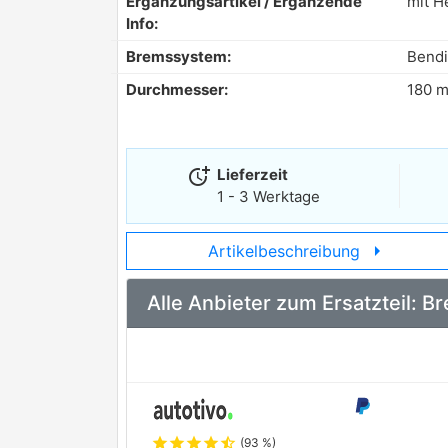
Ergänzungsartikel / Ergänzende
mit H
Info:
Bremssystem:
Bendi
Durchmesser:
180 
more_time
Lieferzeit
1 - 3 Werktage
arrow_right
Artikelbeschreibung
Alle Anbieter zum Ersatzteil:
star
star
star
star
star_half
(93 %)