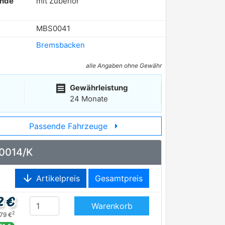
ende
mit Zubehör
MBS0041
Bremsbacken
alle Angaben ohne Gewähr
receipt
Gewährleistung
24 Monate
arrow_right
Passende Fahrzeuge
 0014/K
arrow_downward
Artikelpreis
Gesamtpreis
2 €
Warenkorb
2
,79 €