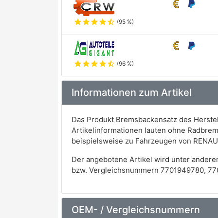
star
star
star
star
star_half
(95 %)
star
star
star
star
star_half
(96 %)
Informationen zum Artikel
Das Produkt Bremsbackensatz des Herstel
Artikelinformationen lauten ohne Radbre
beispielsweise zu Fahrzeugen von RENAU
Der angebotene Artikel wird unter andere
bzw. Vergleichsnummern 7701949780, 77
OEM- / Vergleichsnummern