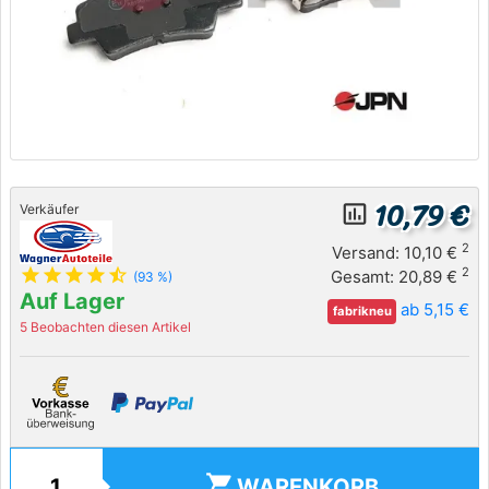
10,79 €
insert_chart_outlined
Verkäufer
2
Versand: 10,10 €
star
star
star
star
star_half
2
Gesamt: 20,89 €
(93 %)
Auf Lager
ab 5,15 €
fabrikneu
5 Beobachten diesen Artikel
shopping_cart
WARENKORB