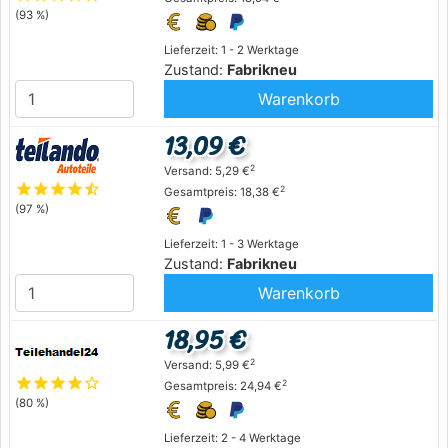
(93 %)
Lieferzeit: 1 - 2 Werktage
Zustand:
Fabrikneu
Warenkorb
13,09 €
2
Versand: 5,29 €
star
star
star
star
star_half
2
Gesamtpreis: 18,38 €
(97 %)
Lieferzeit: 1 - 3 Werktage
Zustand:
Fabrikneu
Warenkorb
18,95 €
2
Versand: 5,99 €
star
star
star
star
star_outline
2
Gesamtpreis: 24,94 €
(80 %)
Lieferzeit: 2 - 4 Werktage