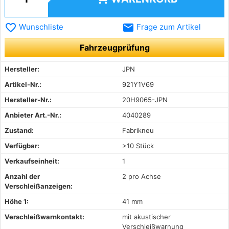
favorite_border
email
Wunschliste
Frage zum Artikel
Fahrzeugprüfung
Hersteller:
JPN
Artikel-Nr.:
921Y1V69
Hersteller-Nr.:
20H9065-JPN
Anbieter Art.-Nr.:
4040289
Zustand:
Fabrikneu
Verfügbar:
>10 Stück
Verkaufseinheit:
1
Anzahl der
2 pro Achse
Verschleißanzeigen:
Höhe 1:
41 mm
Verschleißwarnkontakt:
mit akustischer
Verschleißwarnung