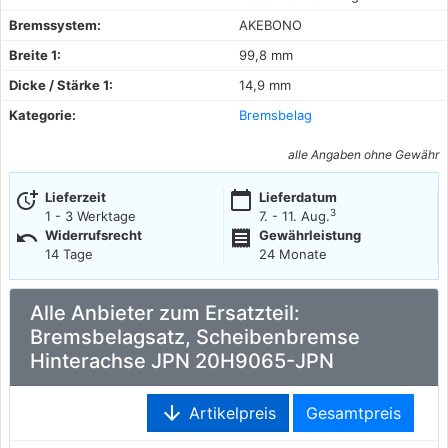
Bremssystem:
AKEBONO
Breite 1:
99,8 mm
Dicke / Stärke 1:
14,9 mm
Kategorie:
Bremsbelag
alle Angaben ohne Gewähr
more_time
calendar_today
Lieferzeit
Lieferdatum
3
1 - 3 Werktage
7. - 11. Aug.
undo
receipt
Widerrufsrecht
Gewährleistung
14 Tage
24 Monate
Alle Anbieter zum Ersatzteil:
Bremsbelagsatz, Scheibenbremse
Hinterachse JPN 20H9065-JPN
arrow_downward
Artikelpreis
Gesamtpreis