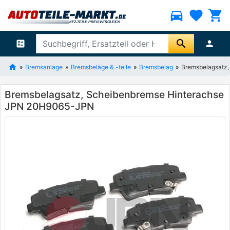
directions_car
favorite
shopping_cart
search
ballot
person
Bremsanlage
Bremsbeläge & -teile
Bremsbelag
Bremsbelagsatz
Bremsbelagsatz, Scheibenbremse Hinterachse
JPN 20H9065-JPN