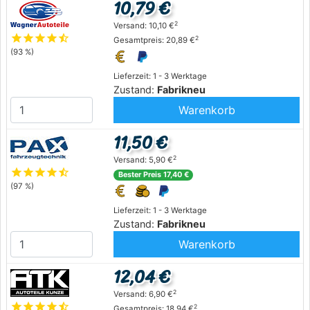
10,79 €
2
Versand: 10,10 €
star
star
star
star
star_half
2
Gesamtpreis: 20,89 €
(93 %)
Lieferzeit: 1 - 3 Werktage
Zustand:
Fabrikneu
Warenkorb
11,50 €
2
Versand: 5,90 €
star
star
star
star
star_half
Bester Preis 17,40 €
(97 %)
Lieferzeit: 1 - 3 Werktage
Zustand:
Fabrikneu
Warenkorb
12,04 €
2
Versand: 6,90 €
star
star
star
star
star_half
2
Gesamtpreis: 18,94 €