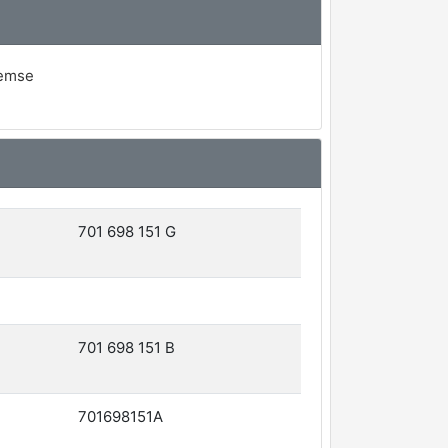
remse
701 698 151 G
701 698 151 B
701698151A