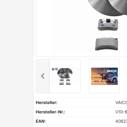
chevron_left
Previous
Hersteller:
VAIC
Hersteller-Nr.:
V10-
EAN:
4062