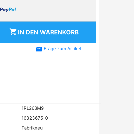
shopping_cart
IN DEN
WARENKORB
email
Frage zum Artikel
1RL268M9
16323675-0
Fabrikneu