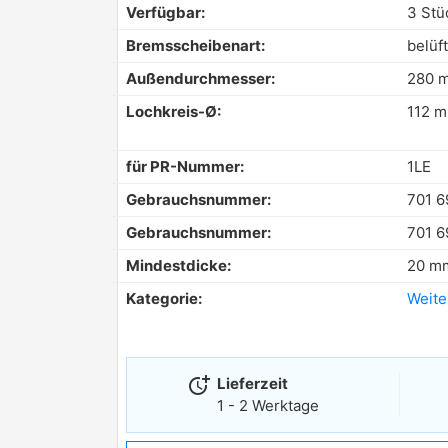
Verfügbar:
3 Stü
Bremsscheibenart:
belüft
Außendurchmesser:
280 
Lochkreis-Ø:
112 
für PR-Nummer:
1LE
Gebrauchsnummer:
701 6
Gebrauchsnummer:
701 6
Mindestdicke:
20 m
Kategorie:
Weite
more_time
Lieferzeit
1 - 2 Werktage