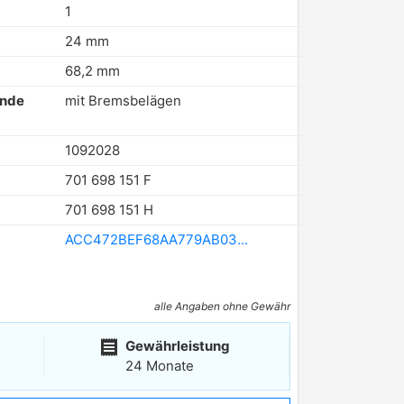
1
24 mm
68,2 mm
ende
mit Bremsbelägen
1092028
701 698 151 F
701 698 151 H
ACC472BEF68AA779AB03...
alle Angaben ohne Gewähr
receipt
Gewährleistung
24 Monate