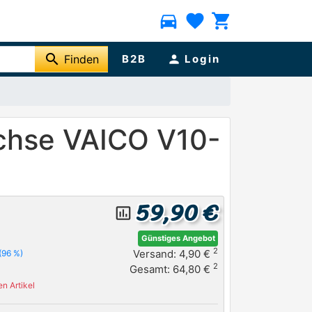
directions_car
favorite
shopping_cart
search
Finden
B2B
person
Login
chse VAICO V10-
59,90 €
insert_chart_outlined
Günstiges Angebot
2
Versand: 4,90 €
(96 %)
2
Gesamt: 64,80 €
n Artikel