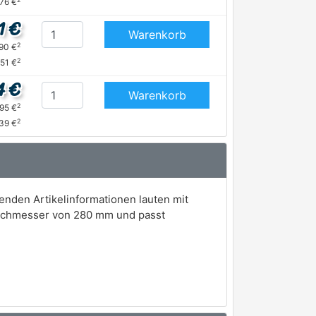
,76 €
1 €
Warenkorb
2
,90 €
2
,51 €
4 €
Warenkorb
2
,95 €
2
,39 €
nden Artikelinformationen lauten mit
urchmesser von 280 mm und passt