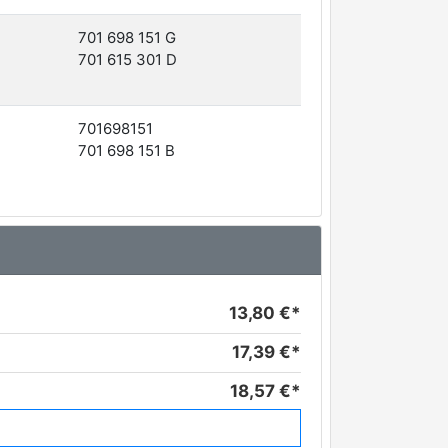
701 698 151 G
701 615 301 D
701698151
701 698 151 B
13,80 €*
17,39 €*
18,57 €*
19,55 €*