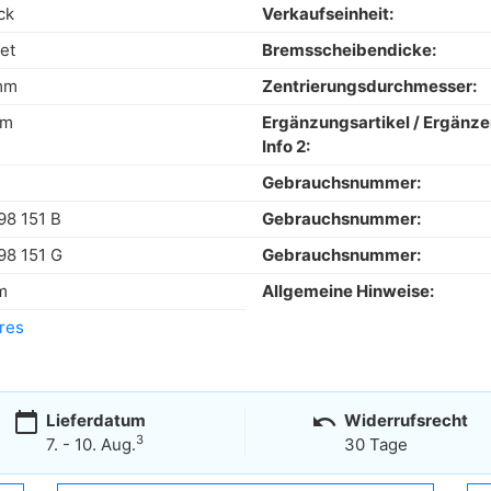
ck
Verkaufseinheit:
et
Bremsscheibendicke:
mm
Zentrierungsdurchmesser:
mm
Ergänzungsartikel / Ergänz
Info 2:
Gebrauchsnummer:
98 151 B
Gebrauchsnummer:
98 151 G
Gebrauchsnummer:
m
Allgemeine Hinweise:
res
calendar_today
undo
Lieferdatum
Widerrufsrecht
3
7. - 10. Aug.
30 Tage