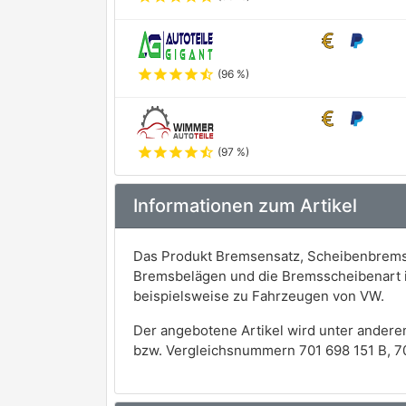
star
star
star
star
star_half
(96 %)
star
star
star
star
star_half
(97 %)
Informationen zum Artikel
Das Produkt Bremsensatz, Scheibenbremse
Bremsbelägen und die Bremsscheibenart 
beispielsweise zu Fahrzeugen von VW.
Der angebotene Artikel wird unter andere
bzw. Vergleichsnummern 701 698 151 B, 70