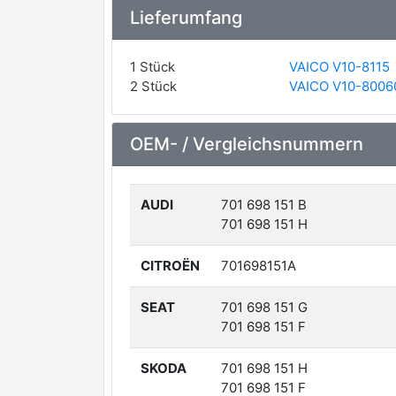
Lieferumfang
1 Stück
VAICO V10-8115
2 Stück
VAICO V10-8006
OEM- / Vergleichsnummern
AUDI
701 698 151 B
701 698 151 H
CITROËN
701698151A
SEAT
701 698 151 G
701 698 151 F
SKODA
701 698 151 H
701 698 151 F