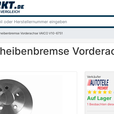
heibenbremse Vorderachse VAICO V10-6751
cheibenbremse Vordera
Verkäufer
star
star
star
star
star_half
Auf Lager
1 Beobachten diese