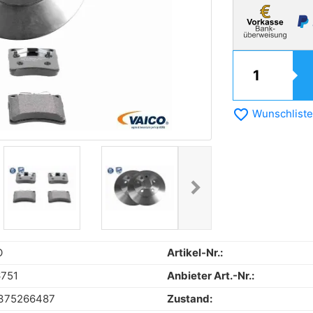
favorite_border
Wunschliste
chevron_right
Next
O
Artikel-Nr.:
6751
Anbieter Art.-Nr.:
375266487
Zustand: