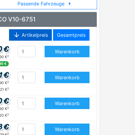
arrow_right
Passende Fahrzeuge
ICO V10-6751
arrow_downward
Artikelpreis
Gesamtpreis
0 €
Warenkorb
2
,90 €
80 €
1 €
Warenkorb
2
,90 €
2
,21 €
0 €
Warenkorb
2
,90 €
2
,20 €
3 €
Warenkorb
2
,29 €