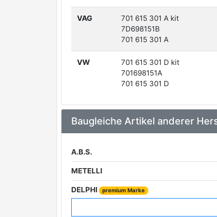
VAG
701 615 301 A kit
7D698151B
701 615 301 A
VW
701 615 301 D kit
701698151A
701 615 301 D
Baugleiche Artikel anderer Hers
A.B.S.
METELLI
DELPHI
premium Marke
SKF
premium Marke