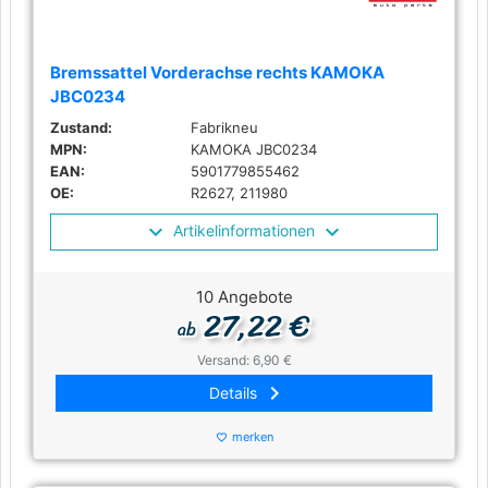
Bremssattel Vorderachse rechts KAMOKA
JBC0234
Zustand:
Fabrikneu
MPN:
KAMOKA JBC0234
EAN:
5901779855462
OE:
R2627, 211980
Artikelinformationen
10 Angebote
27,22 €
ab
Versand: 6,90 €
keyboard_arrow_right
Details
merken
favorite_border