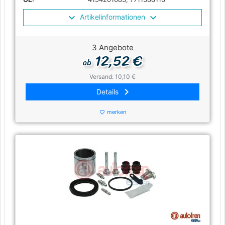
Artikelinformationen
3 Angebote
12,52 €
ab
Versand: 10,10 €
keyboard_arrow_right
Details
merken
favorite_border