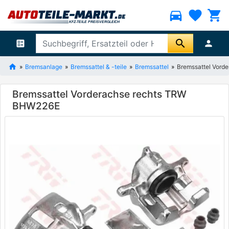
directions_car
favorite
shopping_cart
search
ballot
person
Bremsanlage
Bremssattel & -teile
Bremssattel
Bremssattel Vord
Bremssattel Vorderachse rechts TRW
BHW226E