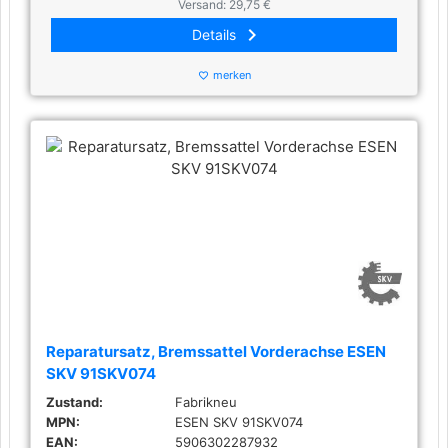
Versand: 29,75 €
keyboard_arrow_right
Details
merken
favorite_border
Reparatursatz, Bremssattel Vorderachse ESEN
SKV 91SKV074
Zustand:
Fabrikneu
MPN:
ESEN SKV 91SKV074
EAN:
5906302287932