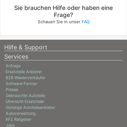
Sie brauchen Hilfe oder haben eine
Frage?
Schauen Sie in unser
FAQ
Hilfe & Support
Services
Anfrage
Ersatzteile Anbieter
B2B Wiederverkäufer
Software Partner
Presse
Gebrauchte Autoteile
Übersicht Ersatzteile
Günstige Autoteileanbieter
Autoverwertung
KFZ Ratgeber
Jobs