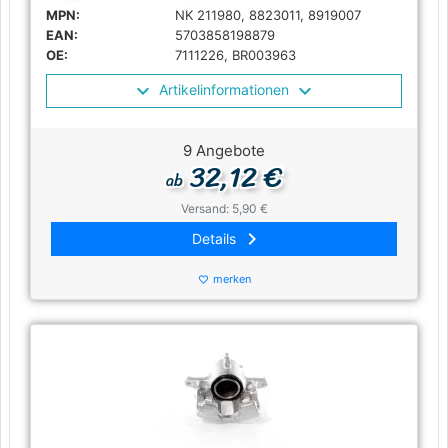
MPN:
NK 211980, 8823011, 8919007
EAN:
5703858198879
OE:
7111226, BR003963
Artikelinformationen
9 Angebote
32,12 €
ab
Versand: 5,90 €
keyboard_arrow_right
Details
merken
favorite_border