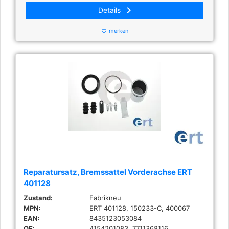
keyboard_arrow_right
Details
merken
favorite_border
Reparatursatz, Bremssattel Vorderachse ERT
401128
Zustand:
Fabrikneu
MPN:
ERT 401128, 150233-C, 400067
EAN:
8435123053084
OE:
4154201083, 7711368116