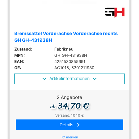
Bremssattel Vorderachse Vorderachse rechts
GH GH-431938H
Zustand:
Fabrikneu
MPN:
GH GH-431938H
EAN:
4251530855691
OE:
AG1016, 5301211980
Artikelinformationen
2 Angebote
34,70 €
ab
Versand: 10,10 €
keyboard_arrow_right
Details
merken
favorite_border