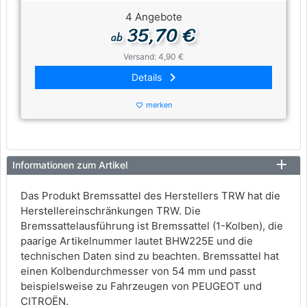
4 Angebote
35,70 €
ab
Versand: 4,90 €
keyboard_arrow_right
Details
merken
favorite_border
Informationen zum Artikel
Das Produkt Bremssattel des Herstellers TRW hat die
Herstellereinschränkungen TRW. Die
Bremssattelausführung ist Bremssattel (1-Kolben), die
paarige Artikelnummer lautet BHW225E und die
technischen Daten sind zu beachten. Bremssattel hat
einen Kolbendurchmesser von 54 mm und passt
beispielsweise zu Fahrzeugen von PEUGEOT und
CITROËN.