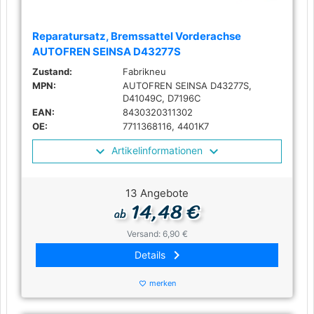
Reparatursatz, Bremssattel Vorderachse
AUTOFREN SEINSA D43277S
Zustand:
Fabrikneu
MPN:
AUTOFREN SEINSA D43277S,
D41049C, D7196C
EAN:
8430320311302
OE:
7711368116, 4401K7
Artikelinformationen
13 Angebote
14,48 €
ab
Versand: 6,90 €
keyboard_arrow_right
Details
merken
favorite_border