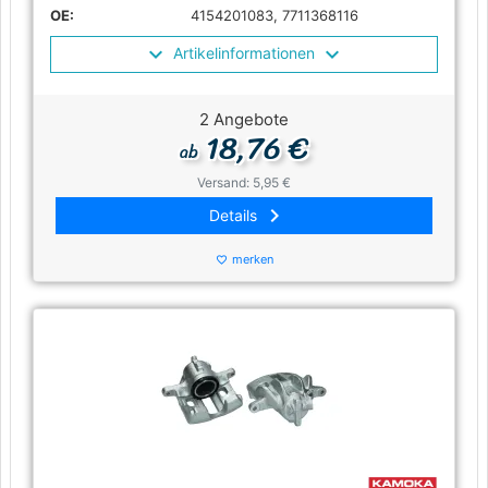
OE:
4154201083, 7711368116
Artikelinformationen
2 Angebote
18,76 €
ab
Versand: 5,95 €
keyboard_arrow_right
Details
merken
favorite_border