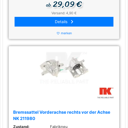
29,09 €
ab
Versand: 4,90 €
keyboard_arrow_right
Details
merken
favorite_border
Bremssattel Vorderachse rechts vor der Achse
NK 211980
Zustand:
Fabrikneu