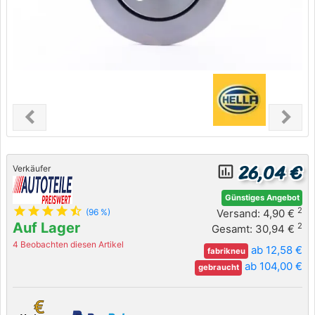
chevron_left
chevron_right
Previous
Next
26,04 €
insert_chart_outlined
Verkäufer
Günstiges Angebot
star
star
star
star
star_half
2
Versand: 4,90 €
(96 %)
Auf Lager
2
Gesamt: 30,94 €
4 Beobachten diesen Artikel
ab 12,58 €
fabrikneu
ab 104,00 €
gebraucht