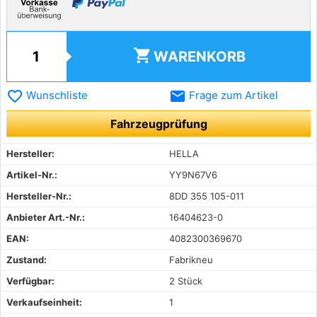
shopping_cart
WARENKORB
favorite_border
email
Wunschliste
Frage zum Artikel
Fahrzeugprüfung
Hersteller:
HELLA
Artikel-Nr.:
YY9N67V6
Hersteller-Nr.:
8DD 355 105-011
Anbieter Art.-Nr.:
16404623-0
EAN:
4082300369670
Zustand:
Fabrikneu
Verfügbar:
2 Stück
Verkaufseinheit:
1