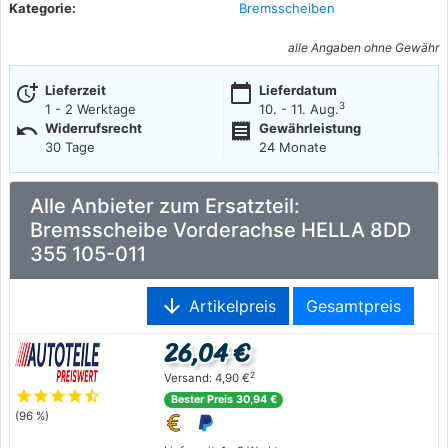
Kategorie:
Bremsscheiben
alle Angaben ohne Gewähr
more_time
calendar_today
Lieferzeit
Lieferdatum
3
1 - 2 Werktage
10. - 11. Aug.
undo
receipt
Widerrufsrecht
Gewährleistung
30 Tage
24 Monate
Alle Anbieter zum Ersatzteil:
Bremsscheibe Vorderachse HELLA 8DD
355 105-011
arrow_downward
Artikelpreis
Gesamtpreis
26,04 €
2
Versand: 4,90 €
star
star
star
star
star_half
Bester Preis 30,94 €
(96 %)