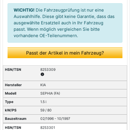
WICHTIG!
Die Fahrzeugprüfung ist nur eine
Auswahlhilfe. Diese gibt keine Garantie, dass das
ausgewählte Ersatzteil auch in Ihr Fahrzeug
passt. Wenn möglich vergleichen Sie bitte
vorhandene OE-Teilenummern.
Passt der Artikel in mein Fahrzeug?
8253309
info
KIA
SEPHIA (FA)
1.5 i
59 / 80
02/1996 - 10/1997
8253301