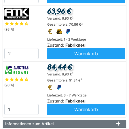
63,96 €
2
Versand: 6,90 €
star
star
star
star
star_half
2
Gesamtpreis: 70,86 €
(93 %)
Lieferzeit: 1 - 2 Werktage
Zustand:
Fabrikneu
Warenkorb
84,44 €
2
Versand: 6,90 €
star
star
star
star
star_half
2
Gesamtpreis: 91,34 €
(96 %)
Lieferzeit: 3 - 7 Werktage
Zustand:
Fabrikneu
Warenkorb
Informationen zum Artikel