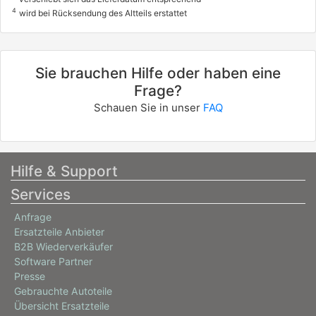
4
wird bei Rücksendung des Altteils erstattet
SEPHIA Stufenheck (FA)
1.5 i
59 / 80
Sie brauchen Hilfe oder haben eine
02/1996 - 10/1997
Frage?
8253300
Schauen Sie in unser
FAQ
info
KIA
SEPHIA Stufenheck (FA)
Hilfe & Support
1.6 i
Services
59 / 80
Anfrage
09/1993 - 10/1997
Ersatzteile Anbieter
8253312
B2B Wiederverkäufer
info
Software Partner
Presse
KIA
Gebrauchte Autoteile
SEPHIA Stufenheck (FA)
Übersicht Ersatzteile