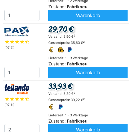
Lieferzeit: 1 - 2 Werktage
Zustand:
Fabrikneu
Warenkorb
29,70 €
2
Versand: 5,90 €
star
star
star
star
star_half
2
Gesamtpreis: 35,60 €
(97 %)
Lieferzeit: 1 - 3 Werktage
Zustand:
Fabrikneu
Warenkorb
33,93 €
2
Versand: 5,29 €
star
star
star
star
star_half
2
Gesamtpreis: 39,22 €
(97 %)
Lieferzeit: 1 - 3 Werktage
Zustand:
Fabrikneu
Warenkorb