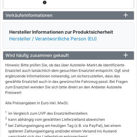
info
KIA
Verkäuferinformationen
SEPHIA (FA)
Hersteller Informationen zur Produktsicherheit
1.6 i
Hersteller / Verantwortliche Person (EU)
59 / 80
01/1995 - 10/1997
Wird häufig zusammen gekauft
8253313
info
Hinweis: Bitte prüfen Sie, ob das über Autoteile-Markt.de identifizierte
Ersatzteil auch tatsächlich dem gesuchten Ersatzteil entspricht. Ggf. sind
KIA
ergänzende Informationen notwendig, um sicherzustellen, dass das
gewählte Ersatzteil auch in das gewünschte Fahrzeug passt. Bei Fragen
SEPHIA (FA)
zum Ersatzteil wenden Sie sich bitte direkt an den Anbieter Autoteile
Preiswert
1.8 i 16V
82 / 112
Alle Preisangaben in Euro inkl. MwSt.
01/1995 - 10/1997
1
im Vergleich zum UVP des Ersatzteilherstellers
2
kann abhängig vom gewählten Lieferzielland abweichen
8253308
3
info
bei Zahlungseingang am heutigen Tag (z.B. via PayPal), bei einem
späteren Zahlungseingang und/oder einem Versand ins Ausland
KIA
verschiebt sich das Lieferdatum entsprechend