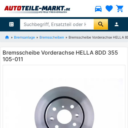
directions_car
favorite
shopping_cart
search
ballot
person
Bremsanlage
Bremsscheiben
Bremsscheibe Vorderachse HELLA 8
Bremsscheibe Vorderachse HELLA 8DD 355
105-011