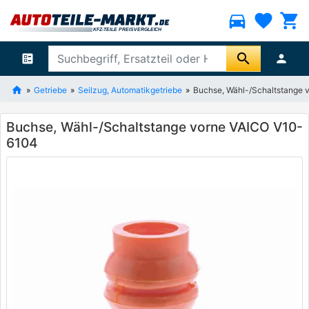
directions_car
favorite
shopping_cart
search
ballot
person
Getriebe
Seilzug, Automatikgetriebe
Buchse, Wähl-/Schaltstange
Buchse, Wähl-/Schaltstange vorne VAICO V10-
6104