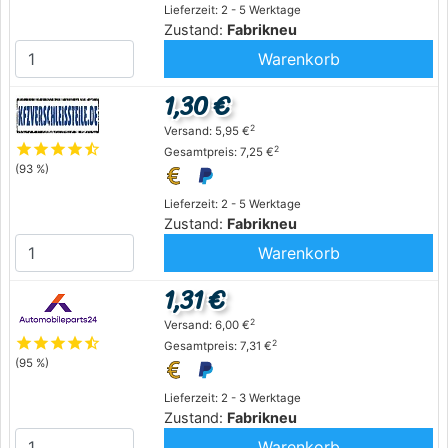
Lieferzeit: 2 - 5 Werktage
Zustand:
Fabrikneu
Warenkorb
1,30 €
2
Versand: 5,95 €
star
star
star
star
star_half
2
Gesamtpreis: 7,25 €
(93 %)
Lieferzeit: 2 - 5 Werktage
Zustand:
Fabrikneu
Warenkorb
1,31 €
2
Versand: 6,00 €
star
star
star
star
star_half
2
Gesamtpreis: 7,31 €
(95 %)
Lieferzeit: 2 - 3 Werktage
Zustand:
Fabrikneu
Warenkorb