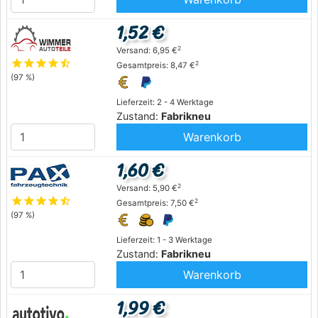
1,52 €
2
Versand: 6,95 €
star
star
star
star
star_half
2
Gesamtpreis: 8,47 €
(97 %)
Lieferzeit: 2 - 4 Werktage
Zustand:
Fabrikneu
Warenkorb
1,60 €
2
Versand: 5,90 €
star
star
star
star
star_half
2
Gesamtpreis: 7,50 €
(97 %)
Lieferzeit: 1 - 3 Werktage
Zustand:
Fabrikneu
Warenkorb
1,99 €