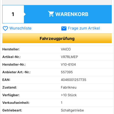
shopping_cart
WARENKORB
favorite_border
email
Wunschliste
Frage zum Artikel
Fahrzeugprüfung
Hersteller:
VAICO
Artikel-Nr.:
VR7RLMEP
Hersteller-Nr.:
V10-6104
Anbieter Art.-Nr.:
557395
EAN:
4046001257735
Zustand:
Fabrikneu
Verfügbar:
>10 Stück
Verkaufseinheit:
1
Getriebeart:
Schaltgetriebe