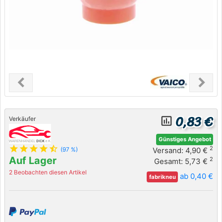
chevron_left
chevron_right
Previous
Next
0,83 €
insert_chart_outlined
Verkäufer
Günstiges Angebot
star
star
star
star
star_half
2
Versand: 4,90 €
(97 %)
Auf Lager
2
Gesamt: 5,73 €
2 Beobachten diesen Artikel
ab 0,40 €
fabrikneu