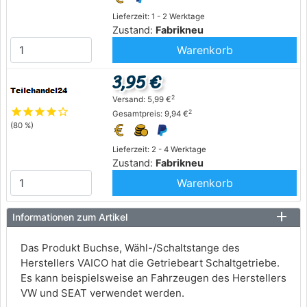
Lieferzeit: 1 - 2 Werktage
Zustand:
Fabrikneu
Warenkorb
3,95 €
2
Versand: 5,99 €
star
star
star
star
star_outline
2
Gesamtpreis: 9,94 €
(80 %)
Lieferzeit: 2 - 4 Werktage
Zustand:
Fabrikneu
Warenkorb
Informationen zum Artikel
Das Produkt Buchse, Wähl-/Schaltstange des
Herstellers VAICO hat die Getriebeart Schaltgetriebe.
Es kann beispielsweise an Fahrzeugen des Herstellers
VW und SEAT verwendet werden.