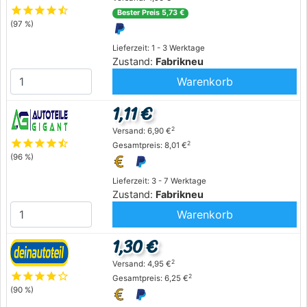
star
star
star
star
star_half
Bester Preis 5,73 €
(97 %)
Lieferzeit: 1 - 3 Werktage
Zustand:
Fabrikneu
Warenkorb
1,11 €
2
Versand: 6,90 €
star
star
star
star
star_half
2
Gesamtpreis: 8,01 €
(96 %)
Lieferzeit: 3 - 7 Werktage
Zustand:
Fabrikneu
Warenkorb
1,30 €
2
Versand: 4,95 €
star
star
star
star
star_outline
2
Gesamtpreis: 6,25 €
(90 %)