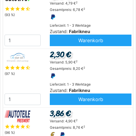
2
Versand: 4,79 €
star
star
star
star
star_half
2
Gesamtpreis: 6,78 €
(93 %)
Lieferzeit: 1 - 3 Werktage
Zustand:
Fabrikneu
Warenkorb
2,30 €
2
Versand: 5,90 €
star
star
star
star
star_half
2
Gesamtpreis: 8,20 €
(97 %)
Lieferzeit: 1 - 3 Werktage
Zustand:
Fabrikneu
Warenkorb
3,86 €
2
Versand: 4,90 €
star
star
star
star
star_half
2
Gesamtpreis: 8,76 €
(96 %)