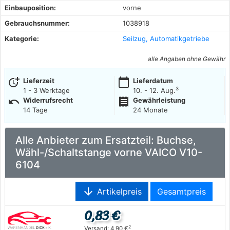
Einbauposition:
vorne
Gebrauchsnummer:
1038918
Kategorie:
Seilzug, Automatikgetriebe
alle Angaben ohne Gewähr
more_time
calendar_today
Lieferzeit
Lieferdatum
3
1 - 3 Werktage
10. - 12. Aug.
undo
receipt
Widerrufsrecht
Gewährleistung
14 Tage
24 Monate
Alle Anbieter zum Ersatzteil: Buchse,
Wähl-/Schaltstange vorne VAICO V10-
6104
arrow_downward
Artikelpreis
Gesamtpreis
0,83 €
2
Versand: 4,90 €