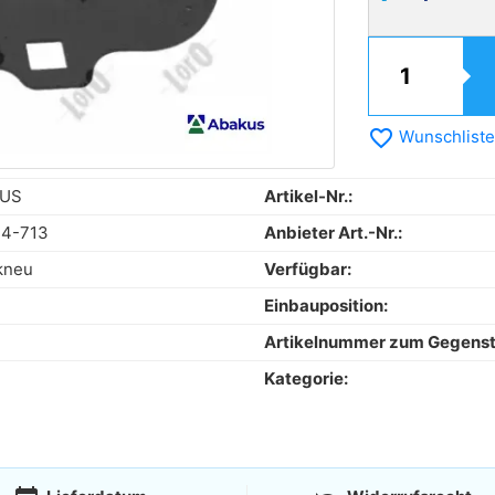
favorite_border
Wunschliste
US
Artikel-Nr.:
34-713
Anbieter Art.-Nr.:
kneu
Verfügbar:
Einbauposition:
Artikelnummer zum Gegens
Kategorie: