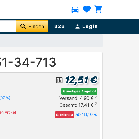
directions_car
favorite
shopping_cart
search
Finden
B2B
person
Login
51-34-713
12,51 €
insert_chart_outlined
Günstiges Angebot
2
Versand: 4,90 €
(97 %)
2
Gesamt: 17,41 €
n Artikel
ab 18,10 €
fabrikneu