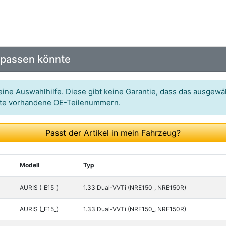
 passen könnte
ine Auswahlhilfe. Diese gibt keine Garantie, dass das ausgewäh
itte vorhandene OE-Teilenummern.
Passt der Artikel in mein Fahrzeug?
Modell
Typ
AURIS (_E15_)
1.33 Dual-VVTi (NRE150_, NRE150R)
AURIS (_E15_)
1.33 Dual-VVTi (NRE150_, NRE150R)