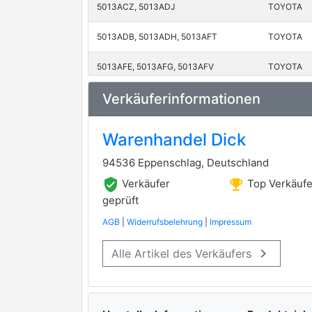
5013ACZ, 5013ADJ
TOYOTA
5013ADB, 5013ADH, 5013AFT
TOYOTA
5013AFE, 5013AFG, 5013AFV
TOYOTA
Verkäuferinformationen
5013ADA, 5013ADI, 5013AGN
TOYOTA
5013AFF, 5013AFH, 5013AFW
TOYOTA
Warenhandel Dick
5013AGJ
TOYOTA
94536 Eppenschlag, Deutschland
verified_user
emoji_events
Verkäufer
Top Verkäufe
5013ADC, 5013ADF, 5013AFR
TOYOTA
geprüft
5013ADG, 5013AFS
TOYOTA
AGB
|
Widerrufsbelehrung
|
Impressum
keyboard_arrow_right
Alle Artikel des Verkäufers