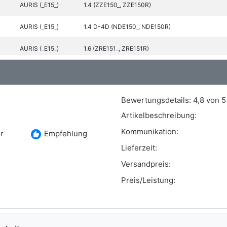
AURIS (_E15_)
1.4 (ZZE150_, ZZE150R)
AURIS (_E15_)
1.4 D-4D (NDE150_, NDE150R)
AURIS (_E15_)
1.6 (ZRE151_, ZRE151R)
AURIS (_E15_)
1.6 (ZRE151_, ZRE151R)
AURIS (_E15_)
1.8 (ZRE152_, ZRE152R)
Bewertungsdetails:
4,8 von 5
AURIS (_E15_)
1.8 Hybrid (ZWE150_, ZWE150R)
Artikelbeschreibung:
Kommunikation:
recommend
r
Empfehlung
AURIS (_E15_)
2.0 D-4D (ADE150_, ADE150R)
Lieferzeit:
AURIS (_E15_)
2.2 D (ADE157_, ADE151_, ADE151R, ADE157R)
Versandpreis:
Preis/Leistung: