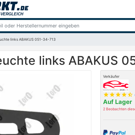
euchte links ABAKUS 051-34-713
euchte links ABAKUS 0
Verkäufer
star
star
star
star
star_half
Auf Lager
2 Beobachten diese