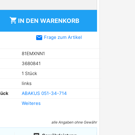
shopping_cart
IN DEN
WARENKORB
email
Frage zum Artikel
81EMXNN1
3680841
1 Stück
links
tück
ABAKUS 051-34-714
Weiteres
alle Angaben ohne Gewähr