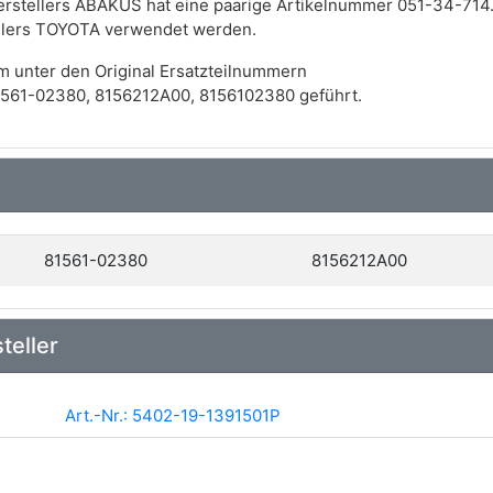
rstellers ABAKUS hat eine paarige Artikelnummer 051-34-714.
ellers TOYOTA verwendet werden.
m unter den Original Ersatzteilnummern
561-02380, 8156212A00, 8156102380 geführt.
81561-02380
8156212A00
teller
Art.-Nr.: 5402-19-1391501P