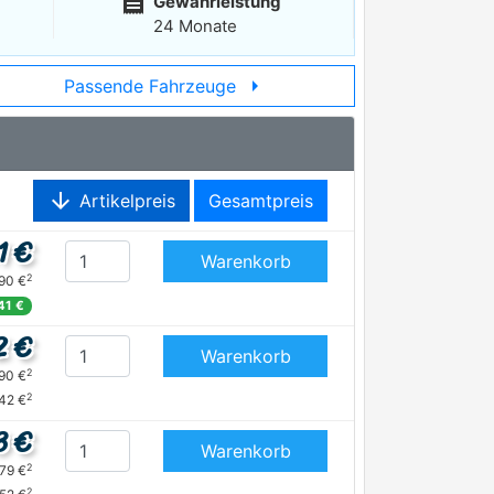
receipt
Gewährleistung
24 Monate
arrow_right
Passende Fahrzeuge
arrow_downward
Artikelpreis
Gesamtpreis
1 €
Warenkorb
2
,90 €
,41 €
2 €
Warenkorb
2
,90 €
2
,42 €
3 €
Warenkorb
2
,79 €
2