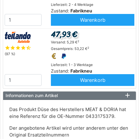
Lieferzeit: 2 - 4 Werktage
Zustand:
Fabrikneu
Warenkorb
47,93 €
2
Versand: 5,29 €
star
star
star
star
star_half
2
Gesamtpreis: 53,22 €
(97 %)
Lieferzeit: 1 - 3 Werktage
Zustand:
Fabrikneu
Warenkorb
Informationen zum Artikel
Das Produkt Düse des Herstellers MEAT & DORIA hat
eine Referenz für die OE-Nummer 0433175379.
Der angebotene Artikel wird unter anderem unter den
Original Ersatzteilnummern