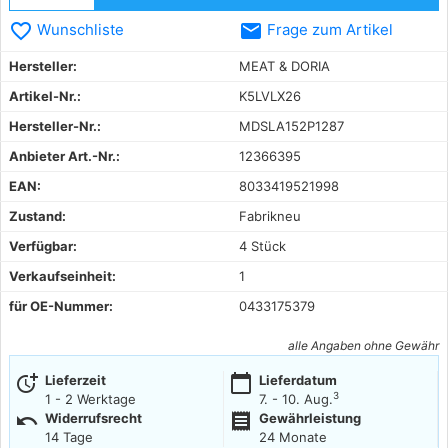
favorite_border
email
Wunschliste
Frage zum Artikel
Hersteller:
MEAT & DORIA
Artikel-Nr.:
K5LVLX26
Hersteller-Nr.:
MDSLA152P1287
Anbieter Art.-Nr.:
12366395
EAN:
8033419521998
Zustand:
Fabrikneu
Verfügbar:
4 Stück
Verkaufseinheit:
1
für OE-Nummer:
0433175379
alle Angaben ohne Gewähr
more_time
calendar_today
Lieferzeit
Lieferdatum
3
1 - 2 Werktage
7. - 10. Aug.
undo
receipt
Widerrufsrecht
Gewährleistung
14 Tage
24 Monate