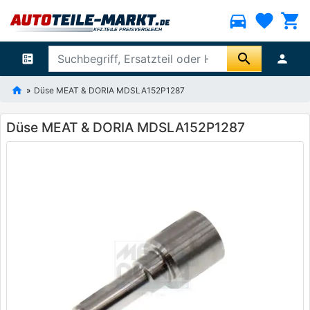
directions_car
favorite
shopping_cart
search
ballot
person
Düse MEAT & DORIA MDSLA152P1287
Düse MEAT & DORIA MDSLA152P1287