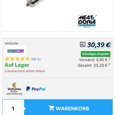
30,39 €
insert_chart_outlined
Verkäufer
Günstiges Angebot
star
star
star
star
star_half
2
Versand: 4,90 €
(94 %)
Auf Lager
2
Gesamt: 35,29 €
2 Beobachten diesen Artikel
shopping_cart
WARENKORB