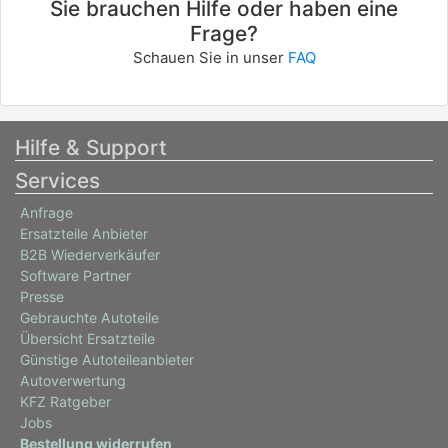
Sie brauchen Hilfe oder haben eine
Frage?
Schauen Sie in unser
FAQ
Hilfe & Support
Services
Anfrage
Ersatzteile Anbieter
B2B Wiederverkäufer
Software Partner
Presse
Gebrauchte Autoteile
Übersicht Ersatzteile
Günstige Autoteileanbieter
Autoverwertung
KFZ Ratgeber
Jobs
Bestellung widerrufen