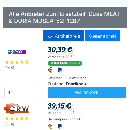
Alle Anbieter zum Ersatzteil: Düse MEAT
& DORIA MDSLA152P1287
arrow_downward
Artikelpreis
Gesamtpreis
30,39 €
2
Versand: 4,90 €
star
star
star
star
star_half
Bester Preis 35,29 €
(94 %)
Lieferzeit: 1 - 2 Werktage
Zustand:
Fabrikneu
Warenkorb
39,15 €
2
Versand: 5,95 €
star
star
star
star
star_half
2
Gesamtpreis: 45,10 €
(95 %)