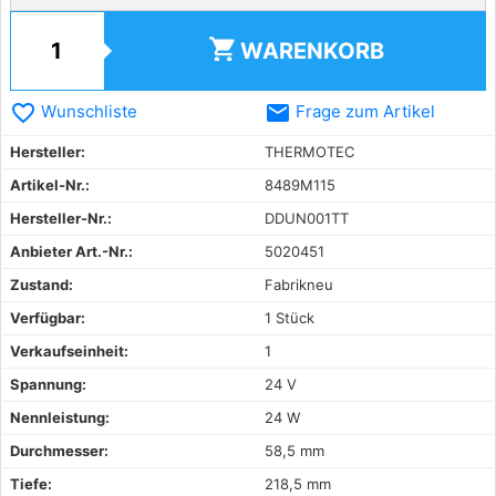
shopping_cart
WARENKORB
favorite_border
email
Wunschliste
Frage zum Artikel
Hersteller:
THERMOTEC
Artikel-Nr.:
8489M115
Hersteller-Nr.:
DDUN001TT
Anbieter Art.-Nr.:
5020451
Zustand:
Fabrikneu
Verfügbar:
1 Stück
Verkaufseinheit:
1
Spannung:
24 V
Nennleistung:
24 W
Durchmesser:
58,5 mm
Tiefe:
218,5 mm