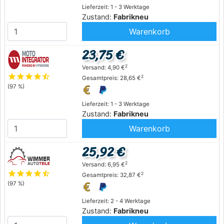
Lieferzeit: 1 - 3 Werktage
Zustand:
Fabrikneu
Warenkorb
23,75 €
2
Versand: 4,90 €
star
star
star
star
star_half
2
Gesamtpreis: 28,65 €
(97 %)
Lieferzeit: 1 - 3 Werktage
Zustand:
Fabrikneu
Warenkorb
25,92 €
2
Versand: 6,95 €
star
star
star
star
star_half
2
Gesamtpreis: 32,87 €
(97 %)
Lieferzeit: 2 - 4 Werktage
Zustand:
Fabrikneu