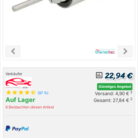
chevron_left
chevron_right
Previous
Next
22,94 €
insert_chart_outlined
Verkäufer
Günstiges Angebot
star
star
star
star
star_half
2
Versand: 4,90 €
(97 %)
Auf Lager
2
Gesamt: 27,84 €
6 Beobachten diesen Artikel