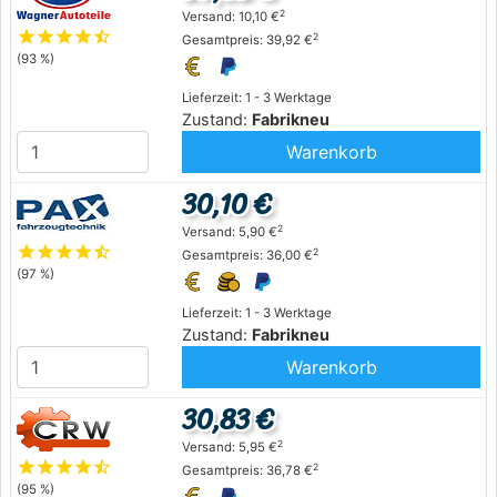
2
Versand: 10,10 €
star
star
star
star
star_half
2
Gesamtpreis: 39,92 €
(93 %)
Lieferzeit: 1 - 3 Werktage
Zustand:
Fabrikneu
Warenkorb
30,10 €
2
Versand: 5,90 €
star
star
star
star
star_half
2
Gesamtpreis: 36,00 €
(97 %)
Lieferzeit: 1 - 3 Werktage
Zustand:
Fabrikneu
Warenkorb
30,83 €
2
Versand: 5,95 €
star
star
star
star
star_half
2
Gesamtpreis: 36,78 €
(95 %)