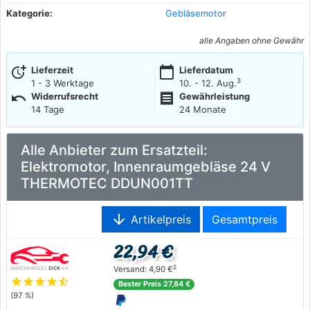
Kategorie:
Gebläsemotor
alle Angaben ohne Gewähr
more_time
calendar_today
Lieferzeit
Lieferdatum
3
1 - 3 Werktage
10. - 12. Aug.
undo
receipt
Widerrufsrecht
Gewährleistung
14 Tage
24 Monate
Alle Anbieter zum Ersatzteil:
Elektromotor, Innenraumgebläse 24 V
THERMOTEC DDUN001TT
arrow_downward
Artikelpreis
Gesamtpreis
22,94 €
2
Versand: 4,90 €
star
star
star
star
star_half
Bester Preis 27,84 €
(97 %)