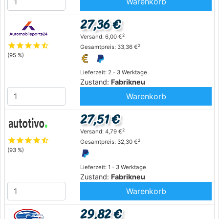
Warenkorb
27,36 €
2
Versand: 6,00 €
star
star
star
star
star_half
2
Gesamtpreis: 33,36 €
(95 %)
Lieferzeit: 2 - 3 Werktage
Zustand:
Fabrikneu
Warenkorb
27,51 €
2
Versand: 4,79 €
star
star
star
star
star_half
2
Gesamtpreis: 32,30 €
(93 %)
Lieferzeit: 1 - 3 Werktage
Zustand:
Fabrikneu
Warenkorb
29,82 €