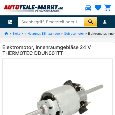
directions_car
favorite
shopping_cart
search
ballot
person
Elektrik
Heizung / Klimaanlage
Gebläsemotor
Elektromotor, I
Elektromotor, Innenraumgebläse 24 V
THERMOTEC DDUN001TT