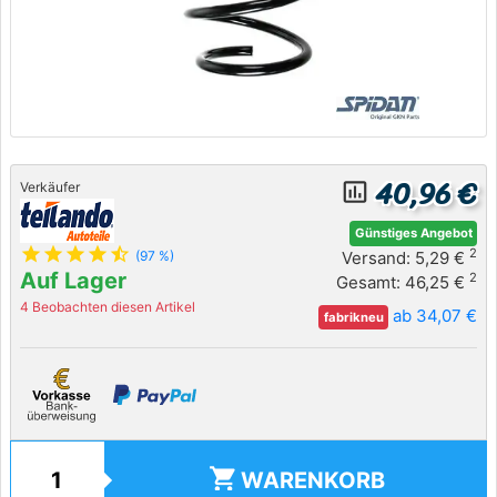
40,96 €
insert_chart_outlined
Verkäufer
Günstiges Angebot
star
star
star
star
star_half
2
Versand: 5,29 €
(97 %)
Auf Lager
2
Gesamt: 46,25 €
4 Beobachten diesen Artikel
ab 34,07 €
fabrikneu
shopping_cart
WARENKORB