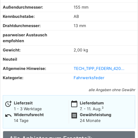
Außendurchmesser:
155 mm
Kennbuchstabe:
AB
Drahtdurchmesser:
13 mm
paarweiser Austausch
empfohlen
Gewicht:
2,00 kg
Neuteil
Allgemeine Hinweise:
TECH_TIPP_FEDERN_420...
Kategorie:
Fahrwerksfeder
alle Angaben ohne Gewähr
more_time
calendar_today
Lieferzeit
Lieferdatum
3
1 - 3 Werktage
7. - 11. Aug.
undo
receipt
Widerrufsrecht
Gewährleistung
14 Tage
24 Monate