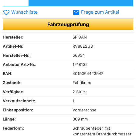
favorite_border
email
Wunschliste
Frage zum Artikel
Fahrzeugprüfung
Hersteller:
SPIDAN
Artikel-Nr.:
RV88E2G8
Hersteller-Nr.:
56954
Anbieter Art.-Nr.:
1748132
EAN:
4019064423942
Zustand:
Fabrikneu
Verfügbar:
2 Stück
Verkaufseinheit:
1
Einbauposition:
Vorderachse
Länge:
309 mm
Federform:
Schraubenfeder mit
konstantem Drahtdurchmesser