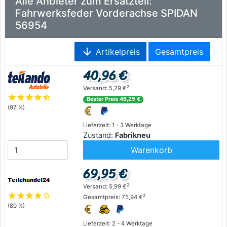
Alle Anbieter zum Ersatzteil:
Fahrwerksfeder Vorderachse SPIDAN
56954
arrow_downward
Artikelpreis
Gesamtpreis
40,96 €
2
Versand: 5,29 €
star
star
star
star
star_half
Bester Preis 46,25 €
(97 %)
Lieferzeit: 1 - 3 Werktage
Zustand:
Fabrikneu
Warenkorb
69,95 €
2
Versand: 5,99 €
star
star
star
star
star_outline
2
Gesamtpreis: 75,94 €
(80 %)
Lieferzeit: 2 - 4 Werktage