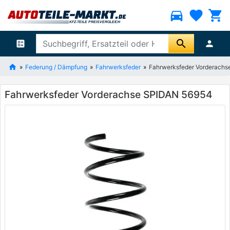
directions_car
favorite
shopping_cart
search
ballot
person
Federung / Dämpfung
Fahrwerksfeder
Fahrwerksfeder Vorderach
Fahrwerksfeder Vorderachse SPIDAN 56954