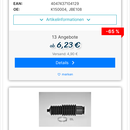
EAN:
4047437104129
OE:
K150004, JBE108
Artikelinformationen
-65 %
13 Angebote
6,23 €
ab
Versand: 4,90 €
keyboard_arrow_right
Details
merken
favorite_border