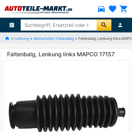
directions_car
favorite
shopping_cart
search
ballot
person
Lenkung
Manschette / Faltenbalg
Faltenbalg, Lenkung links MAP
Faltenbalg, Lenkung links MAPCO 17157