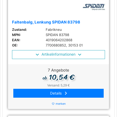
Faltenbalg, Lenkung SPIDAN 83798
Zustand:
Fabrikneu
MPN:
SPIDAN 83798
EAN:
4019064202868
OE:
7700680852, 30153 01
Artikelinformationen
7 Angebote
10,54 €
ab
Versand: 5,29 €
keyboard_arrow_right
Details
merken
favorite_border