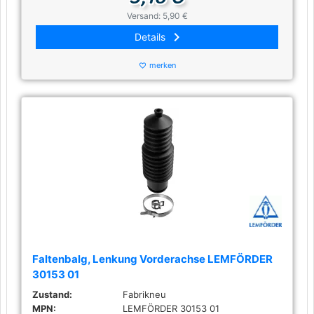
Versand: 5,90 €
keyboard_arrow_right
Details
merken
favorite_border
Faltenbalg, Lenkung Vorderachse LEMFÖRDER
30153 01
Zustand:
Fabrikneu
MPN:
LEMFÖRDER 30153 01