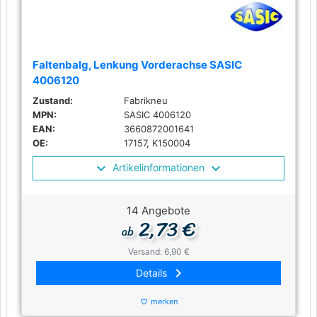
Faltenbalg, Lenkung Vorderachse SASIC
4006120
Zustand:
Fabrikneu
MPN:
SASIC 4006120
EAN:
3660872001641
OE:
17157, K150004
Artikelinformationen
14 Angebote
2,73 €
ab
Versand: 6,90 €
keyboard_arrow_right
Details
merken
favorite_border