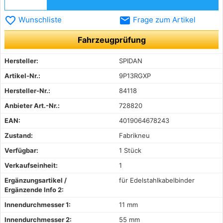
favorite_border
email
Wunschliste
Frage zum Artikel
Fahrzeugprüfung
Hersteller:
SPIDAN
Artikel-Nr.:
9P13RGXP
Hersteller-Nr.:
84118
Anbieter Art.-Nr.:
728820
EAN:
4019064678243
Zustand:
Fabrikneu
Verfügbar:
1 Stück
Verkaufseinheit:
1
Ergänzungsartikel /
für Edelstahlkabelbinder
Ergänzende Info 2:
Innendurchmesser 1:
11 mm
Innendurchmesser 2:
55 mm