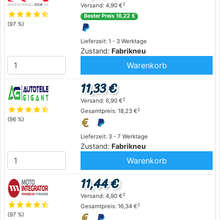
2
Versand: 4,90 €
star
star
star
star
star_half
Bester Preis 16,22 €
(97 %)
Lieferzeit: 1 - 3 Werktage
Zustand:
Fabrikneu
Warenkorb
11,33 €
2
Versand: 6,90 €
star
star
star
star
star_half
2
Gesamtpreis: 18,23 €
(96 %)
Lieferzeit: 3 - 7 Werktage
Zustand:
Fabrikneu
Warenkorb
11,44 €
2
Versand: 4,90 €
star
star
star
star
star_half
2
Gesamtpreis: 16,34 €
(97 %)