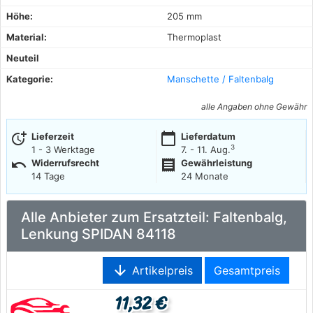
Höhe:
205 mm
Material:
Thermoplast
Neuteil
Kategorie:
Manschette / Faltenbalg
alle Angaben ohne Gewähr
more_time
calendar_today
Lieferzeit
Lieferdatum
3
1 - 3 Werktage
7. - 11. Aug.
undo
receipt
Widerrufsrecht
Gewährleistung
14 Tage
24 Monate
Alle Anbieter zum Ersatzteil: Faltenbalg,
Lenkung SPIDAN 84118
arrow_downward
Artikelpreis
Gesamtpreis
11,32 €