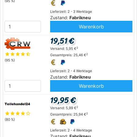
(95 %)
Lieferzeit: 2 - 3 Werktage
Zustand:
Fabrikneu
Warenkorb
19,51 €
2
Versand: 5,95 €
star
star
star
star
star_half
2
Gesamtpreis: 25,46 €
(95 %)
Lieferzeit: 2 - 4 Werktage
Zustand:
Fabrikneu
Warenkorb
19,95 €
2
Versand: 5,99 €
star
star
star
star
star_outline
2
Gesamtpreis: 25,94 €
(80 %)
Lieferzeit: 2 - 4 Werktage
Zustand:
Fabrikneu