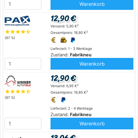
Warenkorb
12,90 €
2
Versand: 5,90 €
star
star
star
star
star_half
2
Gesamtpreis: 18,80 €
(97 %)
Lieferzeit: 1 - 3 Werktage
Zustand:
Fabrikneu
Warenkorb
12,90 €
2
Versand: 6,95 €
star
star
star
star
star_half
2
Gesamtpreis: 19,85 €
(97 %)
Lieferzeit: 2 - 4 Werktage
Zustand:
Fabrikneu
Warenkorb