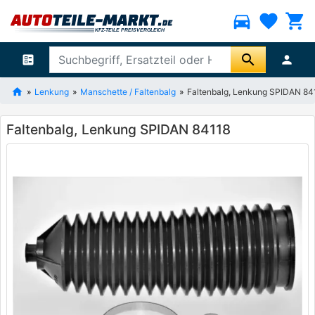
directions_car
favorite
shopping_cart
search
ballot
person
Lenkung
Manschette / Faltenbalg
Faltenbalg, Lenkung SPIDAN 84
Faltenbalg, Lenkung SPIDAN 84118