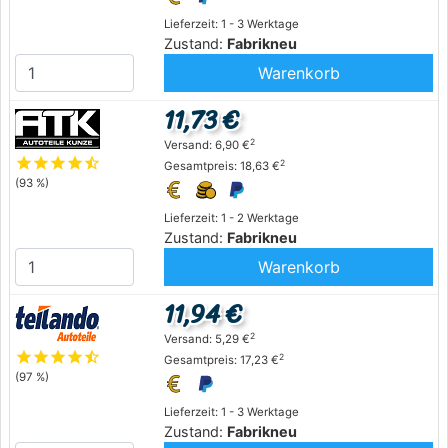
Lieferzeit: 1 - 3 Werktage
Zustand:
Fabrikneu
Warenkorb
11,73 €
2
Versand: 6,90 €
star
star
star
star
star_half
2
Gesamtpreis: 18,63 €
(93 %)
Lieferzeit: 1 - 2 Werktage
Zustand:
Fabrikneu
Warenkorb
11,94 €
2
Versand: 5,29 €
star
star
star
star
star_half
2
Gesamtpreis: 17,23 €
(97 %)
Lieferzeit: 1 - 3 Werktage
Zustand:
Fabrikneu