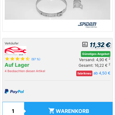
11,32 €
insert_chart_outlined
Verkäufer
Günstiges Angebot
star
star
star
star
star_half
2
Versand: 4,90 €
(97 %)
Auf Lager
2
Gesamt: 16,22 €
4 Beobachten diesen Artikel
ab 4,50 €
fabrikneu
shopping_cart
WARENKORB