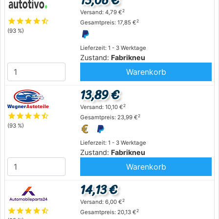
13,06 €
2
Versand: 4,79 €
star
star
star
star
star_half
2
Gesamtpreis: 17,85 €
(93 %)
Lieferzeit: 1 - 3 Werktage
Zustand:
Fabrikneu
Warenkorb
13,89 €
2
Versand: 10,10 €
star
star
star
star
star_half
2
Gesamtpreis: 23,99 €
(93 %)
Lieferzeit: 1 - 3 Werktage
Zustand:
Fabrikneu
Warenkorb
14,13 €
2
Versand: 6,00 €
star
star
star
star
star_half
2
Gesamtpreis: 20,13 €