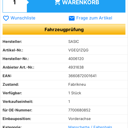
shopping_cart
WARENKORB
favorite_border
email
Wunschliste
Frage zum Artikel
Fahrzeugprüfung
Hersteller:
SASIC
Artikel-Nr.:
VGEQ1ZQG
Hersteller-Nr.:
4006120
Anbieter Art.-Nr.:
4931638
EAN:
3660872001641
Zustand:
Fabrikneu
Verfügbar:
1 Stück
Verkaufseinheit:
1
für OE-Nummer:
7700680852
Einbauposition:
Vorderachse
Kategorie:
Manschette / Faltenbalg