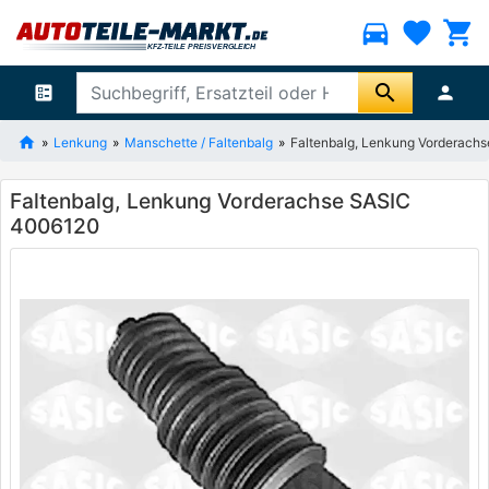
directions_car
favorite
shopping_cart
search
ballot
person
Lenkung
Manschette / Faltenbalg
Faltenbalg, Lenkung Vorderach
Faltenbalg, Lenkung Vorderachse SASIC
4006120