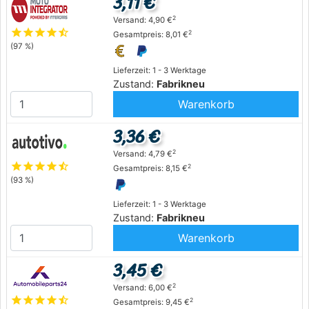
3,11 €
2
Versand: 4,90 €
star
star
star
star
star_half
2
Gesamtpreis: 8,01 €
(97 %)
Lieferzeit: 1 - 3 Werktage
Zustand:
Fabrikneu
Warenkorb
3,36 €
2
Versand: 4,79 €
star
star
star
star
star_half
2
Gesamtpreis: 8,15 €
(93 %)
Lieferzeit: 1 - 3 Werktage
Zustand:
Fabrikneu
Warenkorb
3,45 €
2
Versand: 6,00 €
star
star
star
star
star_half
2
Gesamtpreis: 9,45 €