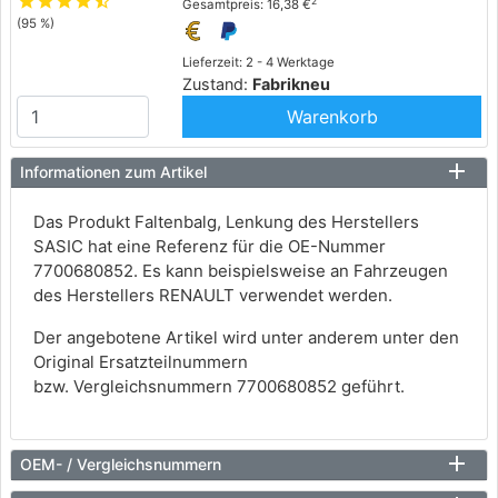
star
star
star
star
star_half
2
Gesamtpreis: 16,38 €
(95 %)
Lieferzeit: 2 - 4 Werktage
Zustand:
Fabrikneu
Warenkorb
Informationen zum Artikel
Das Produkt Faltenbalg, Lenkung des Herstellers
SASIC hat eine Referenz für die OE-Nummer
7700680852. Es kann beispielsweise an Fahrzeugen
des Herstellers RENAULT verwendet werden.
Der angebotene Artikel wird unter anderem unter den
Original Ersatzteilnummern
bzw. Vergleichsnummern 7700680852 geführt.
OEM- / Vergleichsnummern