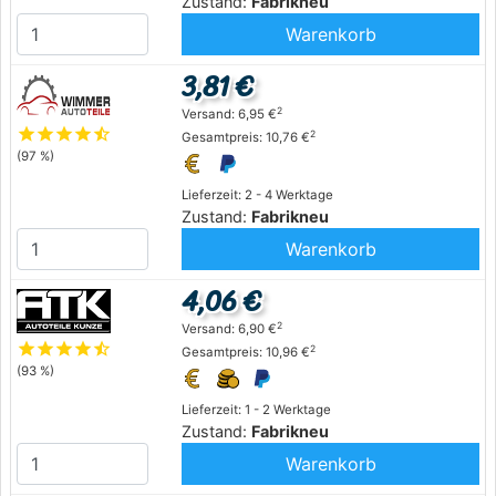
Zustand:
Fabrikneu
Warenkorb
3,81 €
2
Versand: 6,95 €
star
star
star
star
star_half
2
Gesamtpreis: 10,76 €
(97 %)
Lieferzeit: 2 - 4 Werktage
Zustand:
Fabrikneu
Warenkorb
4,06 €
2
Versand: 6,90 €
star
star
star
star
star_half
2
Gesamtpreis: 10,96 €
(93 %)
Lieferzeit: 1 - 2 Werktage
Zustand:
Fabrikneu
Warenkorb