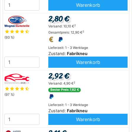
Warenkorb
2,80 €
2
Versand: 10,10 €
star
star
star
star
star_half
2
Gesamtpreis: 12,90 €
(93 %)
Lieferzeit: 1 - 3 Werktage
Zustand:
Fabrikneu
Warenkorb
2,92 €
2
Versand: 4,90 €
star
star
star
star
star_half
Bester Preis 7,82 €
(97 %)
Lieferzeit: 1 - 3 Werktage
Zustand:
Fabrikneu
Warenkorb