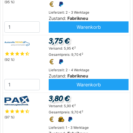
(95 %)
Lieferzeit: 2 - 3 Werktage
Zustand:
Fabrikneu
Warenkorb
3,75 €
2
Versand: 5,95 €
star
star
star
star
star_half
2
Gesamtpreis: 9,70 €
(92 %)
Lieferzeit: 2 - 4 Werktage
Zustand:
Fabrikneu
Warenkorb
3,80 €
2
Versand: 5,90 €
star
star
star
star
star_half
2
Gesamtpreis: 9,70 €
(97 %)
Lieferzeit: 1 - 3 Werktage