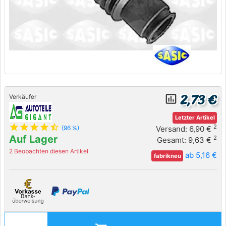
2,73 €
insert_chart_outlined
Verkäufer
Letzter Artikel
star
star
star
star
star_half
2
Versand: 6,90 €
(96 %)
Auf Lager
2
Gesamt: 9,63 €
2 Beobachten diesen Artikel
ab 5,16 €
fabrikneu