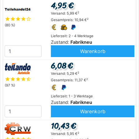
4,95 €
2
Versand: 5,99 €
star
star
star
star
star_outline
2
Gesamtpreis: 10,94 €
(80 %)
Lieferzeit: 2 - 4 Werktage
Zustand:
Fabrikneu
Warenkorb
6,08 €
2
Versand: 5,29 €
star
star
star
star
star_half
2
Gesamtpreis: 11,37 €
(97 %)
Lieferzeit: 1 - 3 Werktage
Zustand:
Fabrikneu
Warenkorb
10,43 €
2
Versand: 5,95 €