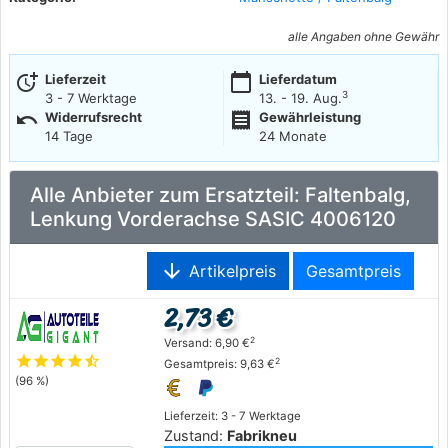
alle Angaben ohne Gewähr
more_time
calendar_today
Lieferzeit
Lieferdatum
3
3 - 7 Werktage
13. - 19. Aug.
undo
receipt
Widerrufsrecht
Gewährleistung
14 Tage
24 Monate
Alle Anbieter zum Ersatzteil: Faltenbalg,
Lenkung Vorderachse SASIC 4006120
arrow_downward
Artikelpreis
Gesamtpreis
2,73 €
2
Versand: 6,90 €
star
star
star
star
star_half
2
Gesamtpreis: 9,63 €
(96 %)
Lieferzeit: 3 - 7 Werktage
Zustand:
Fabrikneu