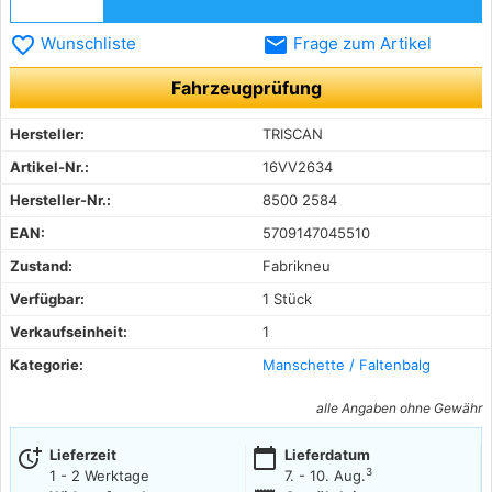
favorite_border
email
Wunschliste
Frage zum Artikel
Fahrzeugprüfung
Hersteller:
TRISCAN
Artikel-Nr.:
16VV2634
Hersteller-Nr.:
8500 2584
EAN:
5709147045510
Zustand:
Fabrikneu
Verfügbar:
1 Stück
Verkaufseinheit:
1
Kategorie:
Manschette / Faltenbalg
alle Angaben ohne Gewähr
more_time
calendar_today
Lieferzeit
Lieferdatum
3
1 - 2 Werktage
7. - 10. Aug.