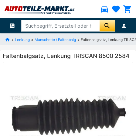
directions_car
favorite
shopping_cart
search
ballot
person
Lenkung
Manschette / Faltenbalg
Faltenbalgsatz, Lenkung TRIS
Faltenbalgsatz, Lenkung TRISCAN 8500 2584