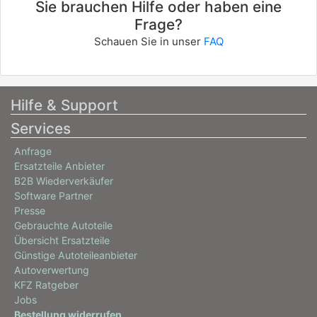
Sie brauchen Hilfe oder haben eine
Frage?
Schauen Sie in unser
FAQ
Hilfe & Support
Services
Anfrage
Ersatzteile Anbieter
B2B Wiederverkäufer
Software Partner
Presse
Gebrauchte Autoteile
Übersicht Ersatzteile
Günstige Autoteileanbieter
Autoverwertung
KFZ Ratgeber
Jobs
Bestellung widerrufen