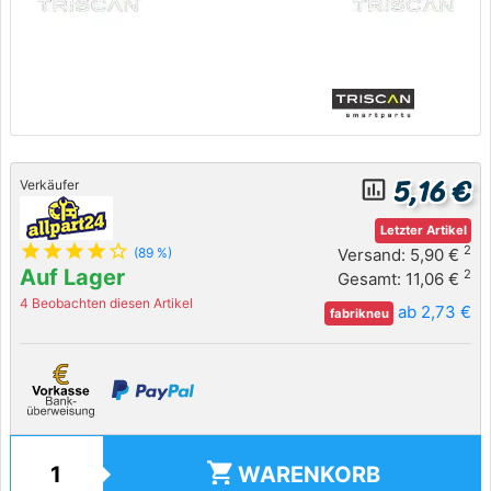
5,16 €
insert_chart_outlined
Verkäufer
Letzter Artikel
star
star
star
star
star_outline
2
Versand: 5,90 €
(89 %)
Auf Lager
2
Gesamt: 11,06 €
4 Beobachten diesen Artikel
ab 2,73 €
fabrikneu
shopping_cart
WARENKORB