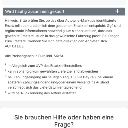
0005BRW, 0005BTJ
BMW
Wird häufig zusammen gekauft
X5 (F15, F85)
Hinweis: Bitte prüfen Sie, ob das über Autoteile-Markt.de identifizierte
Ersatzteil auch tatsächlich dem gesuchten Ersatzteil entspricht. Ggf. sind
xDrive 30 d
ergänzende Informationen notwendig, um sicherzustellen, dass das
190 / 258
gewählte Ersatzteil auch in das gewünschte Fahrzeug passt. Bei Fragen
zum Ersatzteil wenden Sie sich bitte direkt an den Anbieter CRW-
08/2013 - 07/2018
AUTOTEILE
0005BXI
Alle Preisangaben in Euro inkl. MwSt.
BMW
1
im Vergleich zum UVP des Ersatzteilherstellers
X5 (F15, F85)
2
kann abhängig vom gewählten Lieferzielland abweichen
xDrive 30 d
3
bei Zahlungseingang am heutigen Tag (z.B. via PayPal), bei einem
späteren Zahlungseingang und/oder einem Versand ins Ausland
204 / 277
verschiebt sich das Lieferdatum entsprechend
4
08/2013 - 07/2018
wird bei Rücksendung des Altteils erstattet
0005BRX, 0005BVC
BMW
Sie brauchen Hilfe oder haben eine
X5 (F15, F85)
Frage?
xDrive 40 d