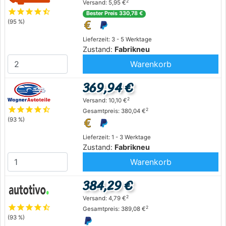
2
Versand: 5,95 €
star
star
star
star
star_half
Bester Preis 330,78 €
(95 %)
Lieferzeit: 3 - 5 Werktage
Zustand:
Fabrikneu
Warenkorb
369,94 €
2
Versand: 10,10 €
star
star
star
star
star_half
2
Gesamtpreis: 380,04 €
(93 %)
Lieferzeit: 1 - 3 Werktage
Zustand:
Fabrikneu
Warenkorb
384,29 €
2
Versand: 4,79 €
star
star
star
star
star_half
2
Gesamtpreis: 389,08 €
(93 %)