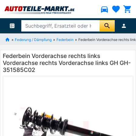
directions_car
favorite
shopping_cart
search
ballot
person
Federung / Dämpfung
Federbein
Federbein Vorderachse rechts li
Federbein Vorderachse rechts links
Vorderachse rechts Vorderachse links GH GH-
351585C02