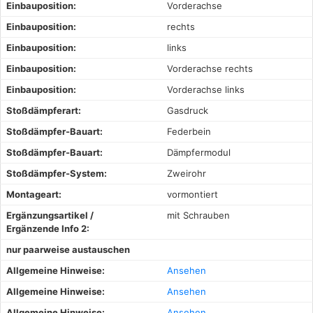
Einbauposition:
Vorderachse
Einbauposition:
rechts
Einbauposition:
links
Einbauposition:
Vorderachse rechts
Einbauposition:
Vorderachse links
Stoßdämpferart:
Gasdruck
Stoßdämpfer-Bauart:
Federbein
Stoßdämpfer-Bauart:
Dämpfermodul
Stoßdämpfer-System:
Zweirohr
Montageart:
vormontiert
Ergänzungsartikel /
mit Schrauben
Ergänzende Info 2:
nur paarweise austauschen
Allgemeine Hinweise:
Ansehen
Allgemeine Hinweise:
Ansehen
Allgemeine Hinweise:
Ansehen