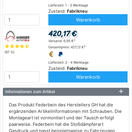
Lieferzeit: 1 - 3 Werktage
Zustand:
Fabrikneu
Warenkorb
420,17 €
2
Versand: 6,95 €
star
star
star
star
star_half
2
Gesamtpreis: 427,12 €
(97 %)
Lieferzeit: 2 - 4 Werktage
Zustand:
Fabrikneu
Warenkorb
Informationen zum Artikel
Das Produkt Federbein des Herstellers GH hat die
ergänzenden Artikelinformationen mit Schrauben. Die
Montageart ist vormontiert und der Tausch erfolgt
paarweise. Federbein hat die Stoßdämpferart
Gasdruck und passt beispielsweise zu Fahrzeugen