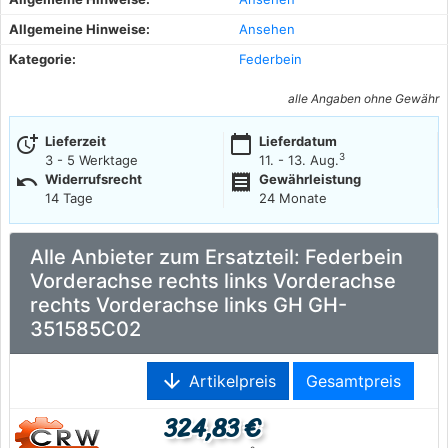
Allgemeine Hinweise:
Ansehen
Kategorie:
Federbein
alle Angaben ohne Gewähr
more_time
calendar_today
Lieferzeit
Lieferdatum
3
3 - 5 Werktage
11. - 13. Aug.
undo
receipt
Widerrufsrecht
Gewährleistung
14 Tage
24 Monate
Alle Anbieter zum Ersatzteil: Federbein
Vorderachse rechts links Vorderachse
rechts Vorderachse links GH GH-
351585C02
arrow_downward
Artikelpreis
Gesamtpreis
324,83 €