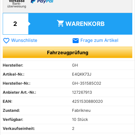
shopping_cart
WARENKORB
favorite_border
email
Wunschliste
Frage zum Artikel
Fahrzeugprüfung
Hersteller:
GH
Artikel-Nr.:
E4QKK73J
Hersteller-Nr.:
GH-351585C02
Anbieter Art.-Nr.:
127267913
EAN:
4251530880020
Zustand:
Fabrikneu
Verfügbar:
10 Stück
Verkaufseinheit:
2