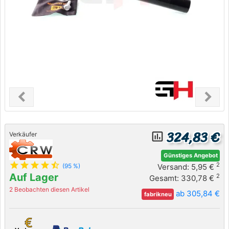
chevron_left
chevron_right
Previous
Next
324,83 €
insert_chart_outlined
Verkäufer
Günstiges Angebot
star
star
star
star
star_half
2
Versand: 5,95 €
(95 %)
Auf Lager
2
Gesamt: 330,78 €
2 Beobachten diesen Artikel
ab 305,84 €
fabrikneu