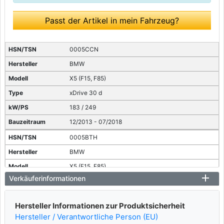
Passt der Artikel in mein Fahrzeug?
0005CCN
BMW
X5 (F15, F85)
xDrive 30 d
183 / 249
12/2013 - 07/2018
0005BTH
BMW
X5 (F15, F85)
Verkäuferinformationen
xDrive 30 d
210 / 286
Hersteller Informationen zur Produktsicherheit
08/2013 - 07/2018
Hersteller / Verantwortliche Person (EU)