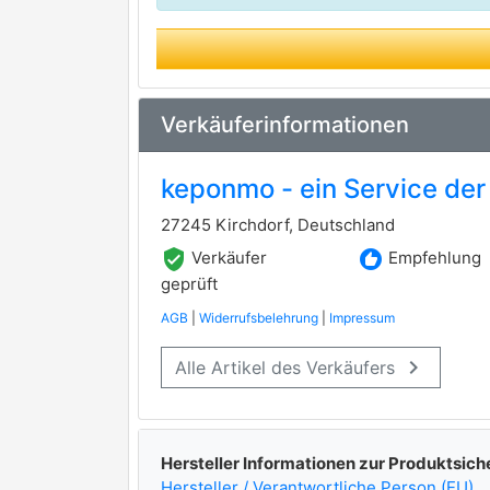
Verkäuferinformationen
keponmo - ein Service der
27245 Kirchdorf, Deutschland
verified_user
recommend
Verkäufer
Empfehlung
geprüft
AGB
|
Widerrufsbelehrung
|
Impressum
keyboard_arrow_right
Alle Artikel des Verkäufers
Hersteller Informationen zur Produktsich
Hersteller / Verantwortliche Person (EU)