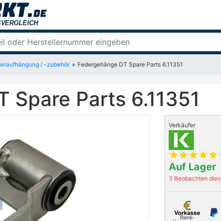
eraufhängung / -zubehör
Federgehänge DT Spare Parts 6.11351
 Spare Parts 6.11351
Verkäufer
star
star
star
star
star
Auf Lager
3 Beobachten diese