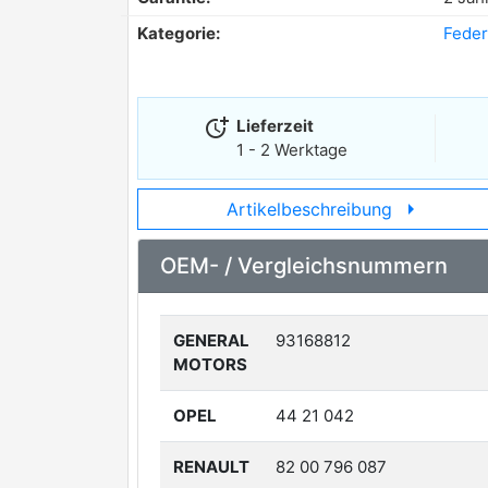
Kategorie:
Feder
more_time
Lieferzeit
1 - 2 Werktage
arrow_right
Artikelbeschreibung
OEM- / Vergleichsnummern
GENERAL
93168812
MOTORS
OPEL
44 21 042
RENAULT
82 00 796 087