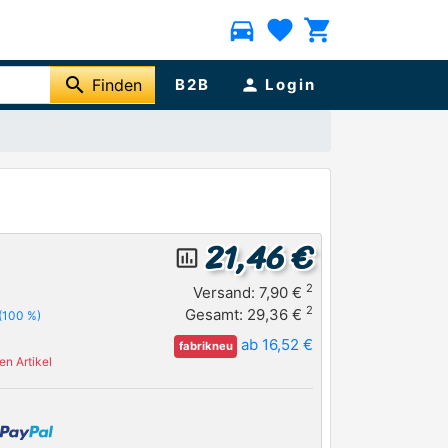
directions_car
favorite
shopping_cart
search
Finden
B2B
person
Login
21,46 €
insert_chart_outlined
2
Versand: 7,90 €
2
Gesamt: 29,36 €
(100 %)
ab 16,52 €
fabrikneu
n Artikel