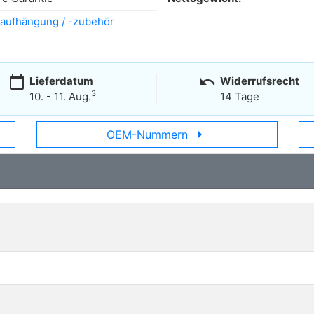
aufhängung / -zubehör
calendar_today
undo
Lieferdatum
Widerrufsrecht
3
10. - 11. Aug.
14 Tage
arrow_right
OEM-Nummern