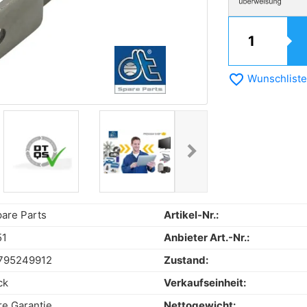
favorite_border
Wunschliste
chevron_right
Next
are Parts
Artikel-Nr.:
51
Anbieter Art.-Nr.:
795249912
Zustand:
ck
Verkaufseinheit:
re Garantie
Nettogewicht: