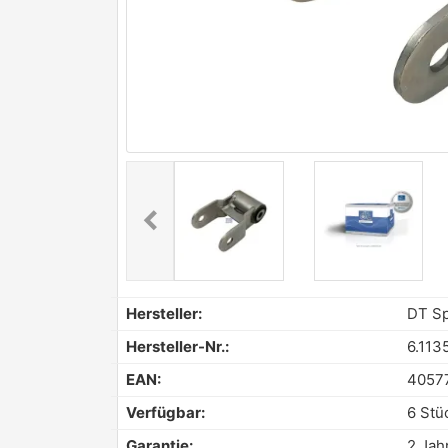
chevron_left
Previous
Hersteller:
DT Sp
Hersteller-Nr.:
6.113
EAN:
4057
Verfügbar:
6 Stü
Garantie:
2 Jah