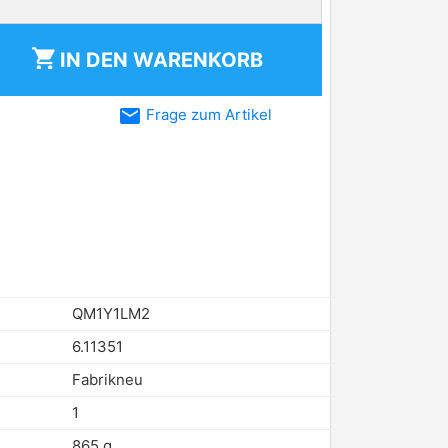
shopping_cart
IN DEN
WARENKORB
email
Frage zum Artikel
QM1Y1LM2
6.11351
Fabrikneu
1
865 g