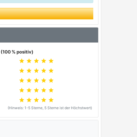
(100 % positiv)
star
star
star
star
star
star
star
star
star
star
star
star
star
star
star
star
star
star
star
star
star
star
star
star
star
(Hinweis: 1-5 Sterne, 5 Sterne ist der Höchstwert)