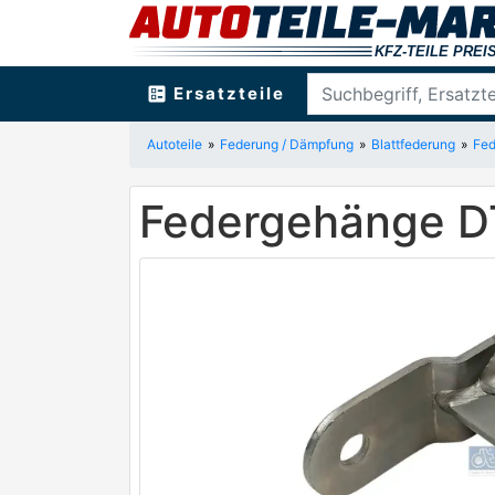
ballot
Ersatzteile
Autoteile
Federung / Dämpfung
Blattfederung
Fed
Federgehänge DT