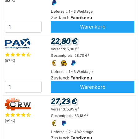
(93 %)
Lieferzeit: 1 - 3 Werktage
Zustand:
Fabrikneu
Warenkorb
22,80 €
2
Versand: 5,90 €
star
star
star
star
star_half
2
Gesamtpreis: 28,70 €
(97 %)
Lieferzeit: 1 - 3 Werktage
Zustand:
Fabrikneu
Warenkorb
27,23 €
2
Versand: 5,95 €
star
star
star
star
star_half
2
Gesamtpreis: 33,18 €
(95 %)
Lieferzeit: 2 - 4 Werktage
Zustand:
Fabrikneu