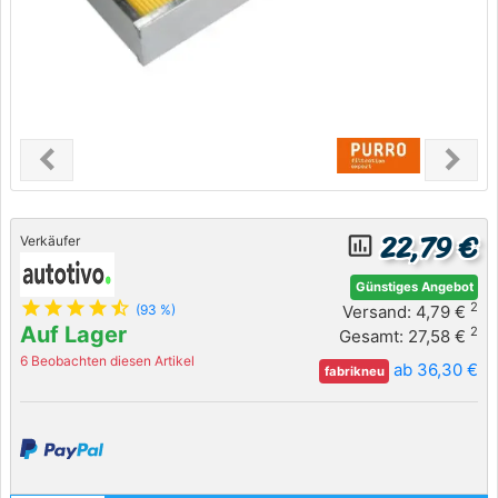
chevron_left
chevron_right
Previous
Next
22,79 €
insert_chart_outlined
Verkäufer
Günstiges Angebot
star
star
star
star
star_half
2
Versand: 4,79 €
(93 %)
Auf Lager
2
Gesamt: 27,58 €
6 Beobachten diesen Artikel
ab 36,30 €
fabrikneu