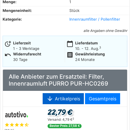
Menge:
1
Mengeneinheit:
Stück
Kategorie:
Innenraumfilter / Pollenfilter
alle Angaben ohne Gewähr
more_time
calendar_today
Lieferzeit
Lieferdatum
3
1 - 3 Werktage
10. - 12. Aug.
undo
receipt
Widerrufsrecht
Gewährleistung
30 Tage
24 Monate
Alle Anbieter zum Ersatzteil: Filter,
Innenraumluft PURRO PUR-HC0269
arrow_downward
Artikelpreis
Gesamtpreis
22,79 €
2
Versand: 4,79 €
star
star
star
star
star_half
Bester Preis 27,58 €