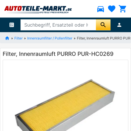
directions_car
favorite
shopping_cart
search
ballot
person
Filter
Innenraumfilter / Pollenfilter
Filter, Innenraumluft PURRO P
Filter, Innenraumluft PURRO PUR-HC0269