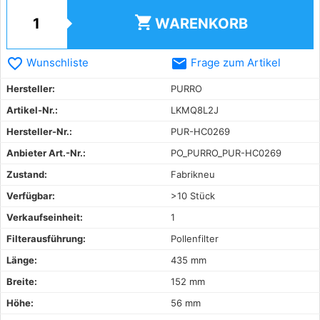
shopping_cart
WARENKORB
favorite_border
email
Wunschliste
Frage zum Artikel
Hersteller:
PURRO
Artikel-Nr.:
LKMQ8L2J
Hersteller-Nr.:
PUR-HC0269
Anbieter Art.-Nr.:
PO_PURRO_PUR-HC0269
Zustand:
Fabrikneu
Verfügbar:
>10 Stück
Verkaufseinheit:
1
Filterausführung:
Pollenfilter
Länge:
435 mm
Breite:
152 mm
Höhe:
56 mm