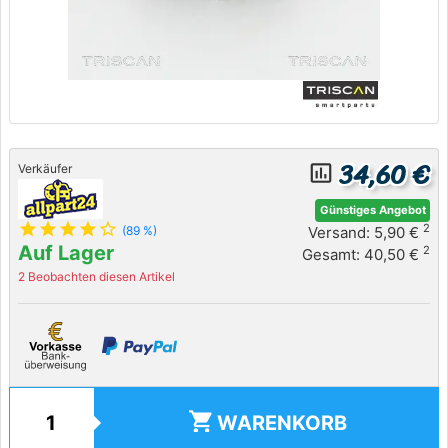
34,60 €
insert_chart_outlined
Verkäufer
Günstiges Angebot
star
star
star
star
star_outline
2
Versand: 5,90 €
(89 %)
Auf Lager
2
Gesamt: 40,50 €
2 Beobachten diesen Artikel
shopping_cart
WARENKORB