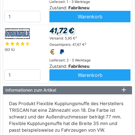
Lieferzeit: 1 - 3 Werktage
Zustand:
Fabrikneu
Warenkorb
41,72 €
2
Versand: 5,95 €
star
star
star
star
star_half
2
Gesamtpreis: 47,67 €
(93 %)
Lieferzeit: 2 - 5 Werktage
Zustand:
Fabrikneu
Warenkorb
Informationen zum Artikel
Das Produkt Flexible Kupplungsmuffe des Herstellers
TRISCAN hat eine Zähnezahl von 18. Die Farbe ist
schwarz und der Außendruchmesser beträgt 77 mm.
Flexible Kupplungsmuffe hat die Breite 35 mm und
passt beispielsweise zu Fahrzeugen von VW.