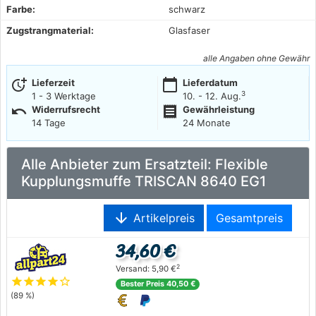
Farbe:
schwarz
Zugstrangmaterial:
Glasfaser
alle Angaben ohne Gewähr
more_time
calendar_today
Lieferzeit
Lieferdatum
3
1 - 3 Werktage
10. - 12. Aug.
undo
receipt
Widerrufsrecht
Gewährleistung
14 Tage
24 Monate
Alle Anbieter zum Ersatzteil: Flexible
Kupplungsmuffe TRISCAN 8640 EG1
arrow_downward
Artikelpreis
Gesamtpreis
34,60 €
2
Versand: 5,90 €
star
star
star
star
star_outline
Bester Preis 40,50 €
(89 %)