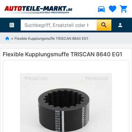
directions_car
favorite
shopping_cart
search
ballot
person
Flexible Kupplungsmuffe TRISCAN 8640 EG1
Flexible Kupplungsmuffe TRISCAN 8640 EG1