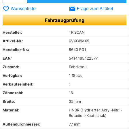
favorite_border
email
Wunschliste
Frage zum Artikel
Fahrzeugprüfung
Hersteller:
TRISCAN
Artikel-Nr.:
6VKG8MX5
Hersteller-Nr.:
8640 EG1
EAN:
5414465422577
Zustand:
Fabrikneu
Verfügbar:
1 Stück
Verkaufseinheit:
1
Zähnezahl:
18
Breite:
35 mm
Material:
HNBR (Hydrierter Acryl-Nitril-
Butadien-Kautschuk)
Außendurchmesser:
77 mm