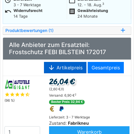
more_time
calendar_today
3
3 - 7 Werktage
12. - 18. Aug.
undo
receipt
Widerrufsrecht
Gewährleistung
14 Tage
24 Monate
Produktbewertungen (1)
Alle Anbieter zum Ersatzteil:
Frostschutz FEBI BILSTEIN 172017
arrow_downward
Artikelpreis
Gesamtpreis
26,04 €
(2,60 €/l)
star
star
star
star
star_half
2
Versand: 6,90 €
(96 %)
Bester Preis 32,94 €
Lieferzeit: 3 - 7 Werktage
Zustand:
Fabrikneu
Warenkorb