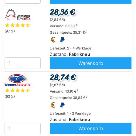
28,36 €
(2,84 €/l)
star
star
star
star
star_half
2
Versand: 6,95 €
(97 %)
2
Gesamtpreis: 35,31 €
Lieferzeit: 2 - 4 Werktage
Zustand:
Fabrikneu
Warenkorb
28,74 €
(2,87 €/l)
star
star
star
star
star_half
2
Versand: 10,10 €
(93 %)
2
Gesamtpreis: 38,84 €
Lieferzeit: 1 - 3 Werktage
Zustand:
Fabrikneu
Warenkorb