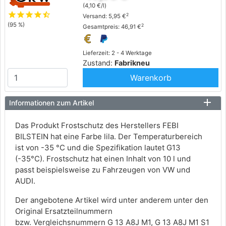
(4,10 €/l)
star
star
star
star
star_half
2
Versand: 5,95 €
(95 %)
2
Gesamtpreis: 46,91 €
Lieferzeit: 2 - 4 Werktage
Zustand:
Fabrikneu
Warenkorb
Informationen zum Artikel
Das Produkt Frostschutz des Herstellers FEBI
BILSTEIN hat eine Farbe lila. Der Temperaturbereich
ist von -35 °C und die Spezifikation lautet G13
(-35°C). Frostschutz hat einen Inhalt von 10 l und
passt beispielsweise zu Fahrzeugen von VW und
AUDI.
Der angebotene Artikel wird unter anderem unter den
Original Ersatzteilnummern
bzw. Vergleichsnummern G 13 A8J M1, G 13 A8J M1 S1