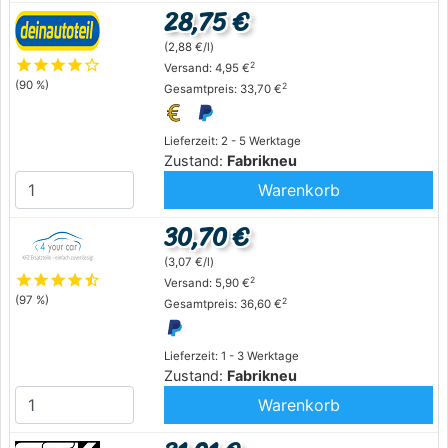
28,75 €
(2,88 €/l)
star
star
star
star
star_outline
2
Versand: 4,95 €
(90 %)
2
Gesamtpreis: 33,70 €
Lieferzeit: 2 - 5 Werktage
Zustand:
Fabrikneu
Warenkorb
30,70 €
(3,07 €/l)
star
star
star
star
star_half
2
Versand: 5,90 €
(97 %)
2
Gesamtpreis: 36,60 €
Lieferzeit: 1 - 3 Werktage
Zustand:
Fabrikneu
Warenkorb