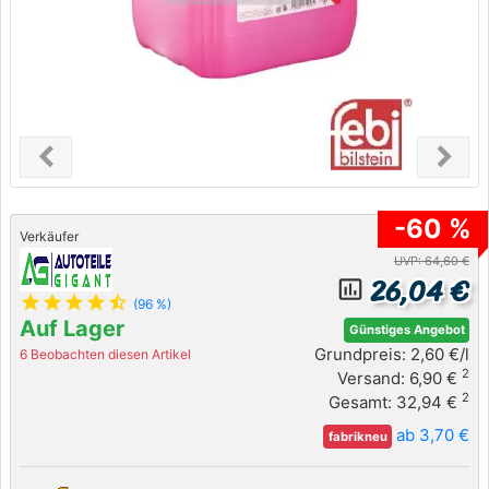
chevron_left
chevron_right
Previous
Next
-60 %
Verkäufer
UVP: 64,60 €
26,04 €
insert_chart_outlined
star
star
star
star
star_half
(96 %)
Auf Lager
Günstiges Angebot
Grundpreis: 2,60 €/l
6 Beobachten diesen Artikel
2
Versand: 6,90 €
2
Gesamt: 32,94 €
ab 3,70 €
fabrikneu