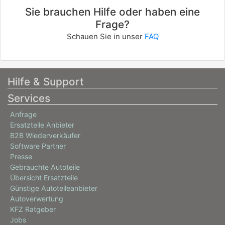
Sie brauchen Hilfe oder haben eine
Frage?
Schauen Sie in unser
FAQ
Hilfe & Support
Services
Anfrage
Ersatzteile Anbieter
B2B Wiederverkäufer
Software Partner
Presse
Gebrauchte Autoteile
Übersicht Ersatzteile
Günstige Autoteileanbieter
Autoverwertung
KFZ Ratgeber
Jobs