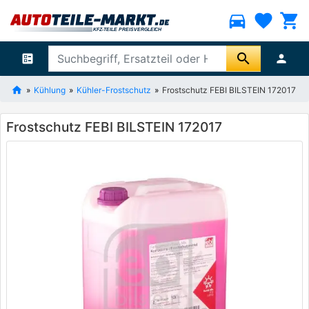
directions_car
favorite
shopping_cart
search
ballot
person
Kühlung
Kühler-Frostschutz
Frostschutz FEBI BILSTEIN 172017
Frostschutz FEBI BILSTEIN 172017