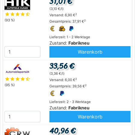
31,01 €
(3,10 €/l)
star
star
star
star
star_half
2
Versand: 6,90 €
(93 %)
2
Gesamtpreis: 37,91 €
Lieferzeit: 1 - 2 Werktage
Zustand:
Fabrikneu
Warenkorb
33,56 €
(3,36 €/l)
star
star
star
star
star_half
2
Versand: 6,00 €
(95 %)
2
Gesamtpreis: 39,56 €
Lieferzeit: 2 - 3 Werktage
Zustand:
Fabrikneu
Warenkorb
40,96 €