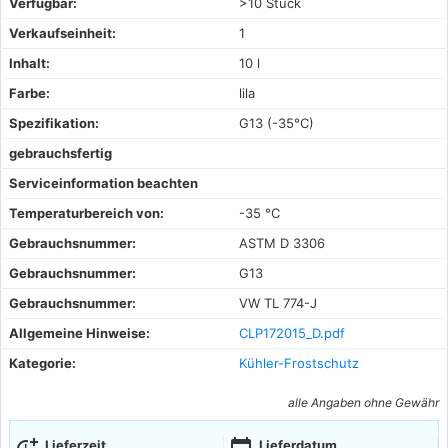
Verfügbar:
>10 Stück
Verkaufseinheit:
1
Inhalt:
10 l
Farbe:
lila
Spezifikation:
G13 (-35°C)
gebrauchsfertig
Serviceinformation beachten
Temperaturbereich von:
-35 °C
Gebrauchsnummer:
ASTM D 3306
Gebrauchsnummer:
G13
Gebrauchsnummer:
VW TL 774-J
Allgemeine Hinweise:
CLP172015_D.pdf
Kategorie:
Kühler-Frostschutz
alle Angaben ohne Gewähr
Lieferzeit
Lieferdatum