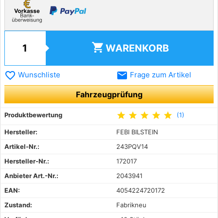
shopping_cart
WARENKORB
favorite_border
email
Wunschliste
Frage zum Artikel
Fahrzeugprüfung
star
star
star
star
star
Produktbewertung
(1)
Hersteller:
FEBI BILSTEIN
Artikel-Nr.:
243PQV14
Hersteller-Nr.:
172017
Anbieter Art.-Nr.:
2043941
EAN:
4054224720172
Zustand:
Fabrikneu