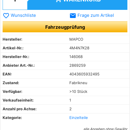
favorite_border
email
Wunschliste
Frage zum Artikel
Fahrzeugprüfung
Hersteller:
MAPCO
Artikel-Nr.:
4M4N7K28
Hersteller-Nr.:
146068
Anbieter Art.-Nr.:
2869259
EAN:
4043605932495
Zustand:
Fabrikneu
Verfügbar:
>10 Stück
Verkaufseinheit:
1
Anzahl pro Achse:
2
Kategorie:
Einzelteile
alle Angaben ohne Gewähr