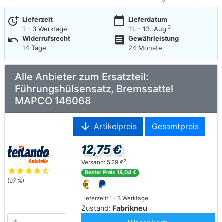
more_time
calendar_today
Lieferzeit
Lieferdatum
3
1 - 3 Werktage
11. - 13. Aug.
undo
receipt
Widerrufsrecht
Gewährleistung
14 Tage
24 Monate
Alle Anbieter zum Ersatzteil:
Führungshülsensatz, Bremssattel
MAPCO 146068
arrow_downward
Artikelpreis
Gesamtpreis
12,75 €
2
Versand: 5,29 €
star
star
star
star
star_half
Bester Preis 18,04 €
(97 %)
Lieferzeit: 1 - 3 Werktage
Zustand:
Fabrikneu