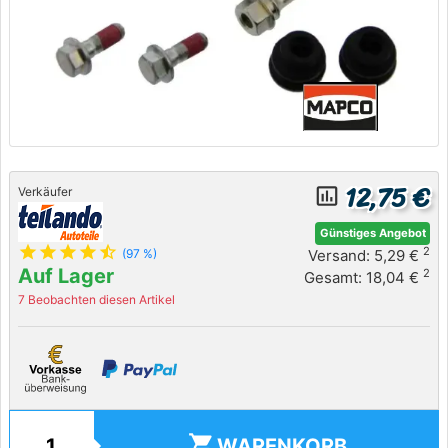
12,75 €
insert_chart_outlined
Verkäufer
Günstiges Angebot
star
star
star
star
star_half
2
Versand: 5,29 €
(97 %)
Auf Lager
2
Gesamt: 18,04 €
7 Beobachten diesen Artikel
shopping_cart
WARENKORB