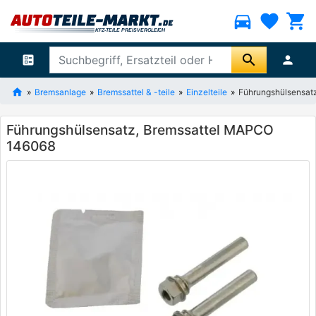
directions_car
favorite
shopping_cart
search
ballot
person
Bremsanlage
Bremssattel & -teile
Einzelteile
Führungshülsensat
Führungshülsensatz, Bremssattel MAPCO
146068