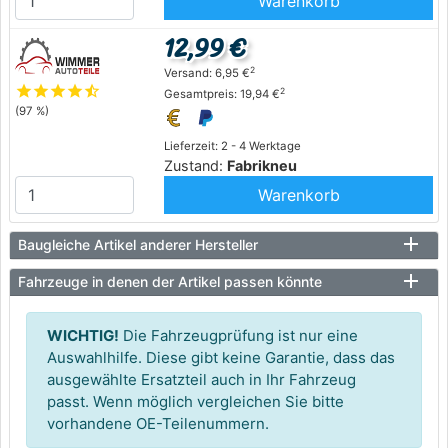
Warenkorb
12,99 €
2
Versand: 6,95 €
star
star
star
star
star_half
2
Gesamtpreis: 19,94 €
(97 %)
Lieferzeit: 2 - 4 Werktage
Zustand:
Fabrikneu
Warenkorb
Baugleiche Artikel anderer Hersteller
Fahrzeuge in denen der Artikel passen könnte
WICHTIG!
Die Fahrzeugprüfung ist nur eine
Auswahlhilfe. Diese gibt keine Garantie, dass das
ausgewählte Ersatzteil auch in Ihr Fahrzeug
passt. Wenn möglich vergleichen Sie bitte
vorhandene OE-Teilenummern.