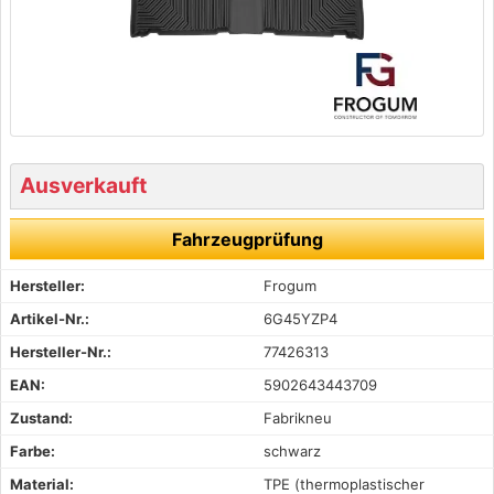
Ausverkauft
Fahrzeugprüfung
Hersteller:
Frogum
Artikel-Nr.:
6G45YZP4
Hersteller-Nr.:
77426313
EAN:
5902643443709
Zustand:
Fabrikneu
Farbe:
schwarz
Material:
TPE (thermoplastischer