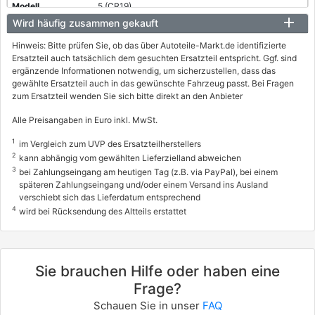
5 (CR19)
Wird häufig zusammen gekauft
2.0 (CREW)
Hinweis: Bitte prüfen Sie, ob das über Autoteile-Markt.de identifizierte
107 / 146
Ersatzteil auch tatsächlich dem gesuchten Ersatzteil entspricht. Ggf. sind
02/2005 - 05/2010
ergänzende Informationen notwendig, um sicherzustellen, dass das
gewählte Ersatzteil auch in das gewünschte Fahrzeug passt. Bei Fragen
7118529, 7118AAT
zum Ersatzteil wenden Sie sich bitte direkt an den Anbieter
MAZDA
Alle Preisangaben in Euro inkl. MwSt.
5 (CR19)
1
im Vergleich zum UVP des Ersatzteilherstellers
2.0 CD (CR19)
2
kann abhängig vom gewählten Lieferzielland abweichen
3
105 / 143
bei Zahlungseingang am heutigen Tag (z.B. via PayPal), bei einem
späteren Zahlungseingang und/oder einem Versand ins Ausland
02/2005 - 05/2010
verschiebt sich das Lieferdatum entsprechend
4
wird bei Rücksendung des Altteils erstattet
7118528, 7118AAU
MAZDA
5 (CR19)
Sie brauchen Hilfe oder haben eine
2.0 CD (CR19)
Frage?
81 / 110
Schauen Sie in unser
FAQ
02/2005 - 05/2010