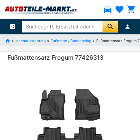
directions_car
favorite
shopping_cart
search
ballot
person
Innenausstattung
Fußmatte / Bodenbelag
Fußmattensatz Frogum 
Fußmattensatz Frogum 77426313