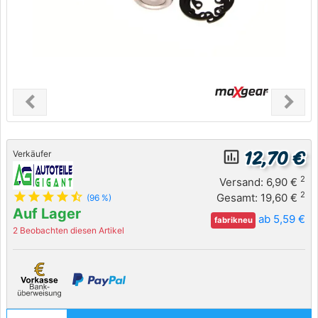
chevron_left
chevron_right
Previous
Next
12,70 €
insert_chart_outlined
Verkäufer
2
Versand: 6,90 €
star
star
star
star
star_half
2
Gesamt: 19,60 €
(96 %)
Auf Lager
ab 5,59 €
fabrikneu
2 Beobachten diesen Artikel