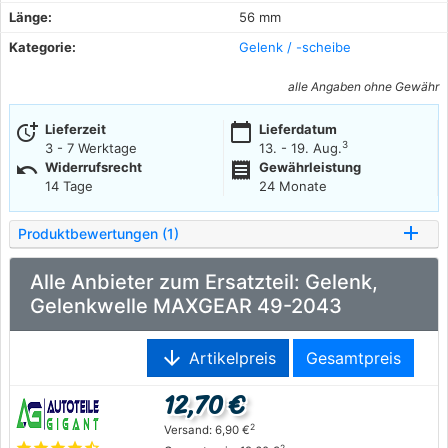
Länge:
56 mm
Kategorie:
Gelenk / -scheibe
alle Angaben ohne Gewähr
more_time
calendar_today
Lieferzeit
Lieferdatum
3
3 - 7 Werktage
13. - 19. Aug.
undo
receipt
Widerrufsrecht
Gewährleistung
14 Tage
24 Monate
Produktbewertungen (1)
Alle Anbieter zum Ersatzteil: Gelenk,
Gelenkwelle MAXGEAR 49-2043
arrow_downward
Artikelpreis
Gesamtpreis
12,70 €
2
Versand: 6,90 €
2