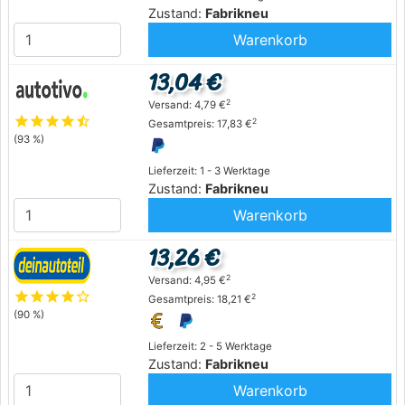
Zustand:
Fabrikneu
Warenkorb
13,04 €
2
Versand: 4,79 €
star
star
star
star
star_half
2
Gesamtpreis: 17,83 €
(93 %)
Lieferzeit: 1 - 3 Werktage
Zustand:
Fabrikneu
Warenkorb
13,26 €
2
Versand: 4,95 €
star
star
star
star
star_outline
2
Gesamtpreis: 18,21 €
(90 %)
Lieferzeit: 2 - 5 Werktage
Zustand:
Fabrikneu
Warenkorb