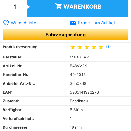
shopping_cart
WARENKORB
favorite_border
email
Wunschliste
Frage zum Artikel
Fahrzeugprüfung
star
star
star
star
star
Produktbewertung
(1)
Hersteller:
MAXGEAR
Artikel-Nr.:
E43VV2K
Hersteller-Nr.:
49-2043
Anbieter Art.-Nr.:
3650368
EAN:
5905141923278
Zustand:
Fabrikneu
Verfügbar:
6 Stück
Verkaufseinheit:
1
Durchmesser:
19 mm