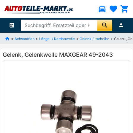
directions_car
favorite
shopping_cart
search
ballot
person
Achsantrieb
Längs- / Kardanwelle
Gelenk / -scheibe
Gelenk, G
Gelenk, Gelenkwelle MAXGEAR 49-2043