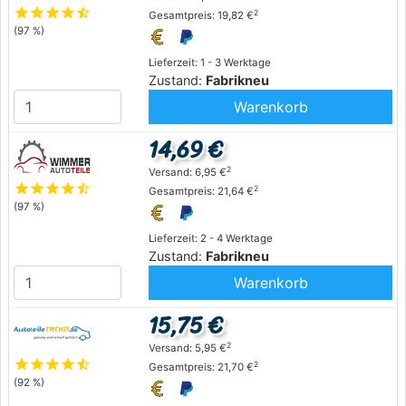
star
star
star
star
star_half
2
Gesamtpreis: 19,82 €
(97 %)
Lieferzeit: 1 - 3 Werktage
Zustand:
Fabrikneu
Warenkorb
14,69 €
2
Versand: 6,95 €
star
star
star
star
star_half
2
Gesamtpreis: 21,64 €
(97 %)
Lieferzeit: 2 - 4 Werktage
Zustand:
Fabrikneu
Warenkorb
15,75 €
2
Versand: 5,95 €
star
star
star
star
star_half
2
Gesamtpreis: 21,70 €
(92 %)