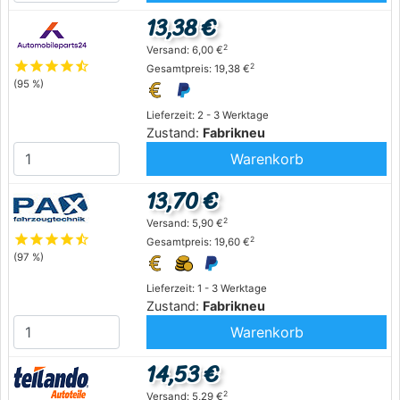
13,38 €
2
Versand: 6,00 €
star
star
star
star
star_half
2
Gesamtpreis: 19,38 €
(95 %)
Lieferzeit: 2 - 3 Werktage
Zustand:
Fabrikneu
Warenkorb
13,70 €
2
Versand: 5,90 €
star
star
star
star
star_half
2
Gesamtpreis: 19,60 €
(97 %)
Lieferzeit: 1 - 3 Werktage
Zustand:
Fabrikneu
Warenkorb
14,53 €
2
Versand: 5,29 €