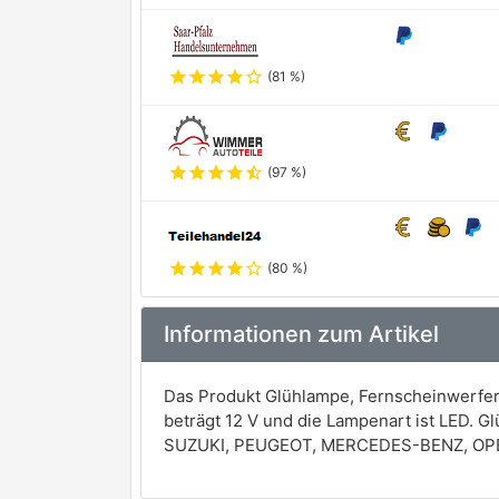
star
star
star
star
star_outline
(81 %)
star
star
star
star
star_half
(97 %)
star
star
star
star
star_outline
(80 %)
Informationen zum Artikel
Das Produkt Glühlampe, Fernscheinwerfer
beträgt 12 V und die Lampenart ist LED. 
SUZUKI, PEUGEOT, MERCEDES-BENZ, OP