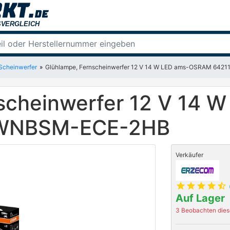
 Scheinwerfer
Glühlampe, Fernscheinwerfer 12 V 14 W LED ams-OSRAM 6
scheinwerfer 12 V 14 
WNBSM-ECE-2HB
Verkäufer
star
star
star
star
star_half
Auf Lager
3 Beobachten diese