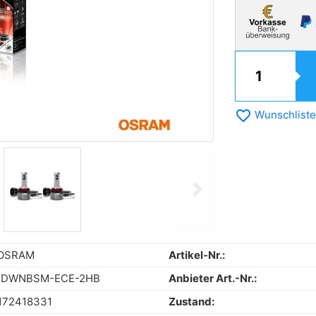
favorite_border
Wunschliste
chevron_right
Next
OSRAM
Artikel-Nr.:
1DWNBSM-ECE-2HB
Anbieter Art.-Nr.:
172418331
Zustand: