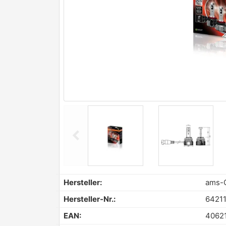
chevron_left
Previous
Hersteller:
ams-
Hersteller-Nr.:
6421
EAN:
4062