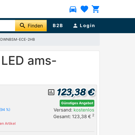
directions_car
favorite
shopping_cart
search
Finden
B2B
person
Login
4211DWNBSM-ECE-2HB
W LED ams-
123,38 €
insert_chart_outlined
Günstiges Angebot
Versand:
kostenlos
(94 %)
2
Gesamt: 123,38 €
n Artikel