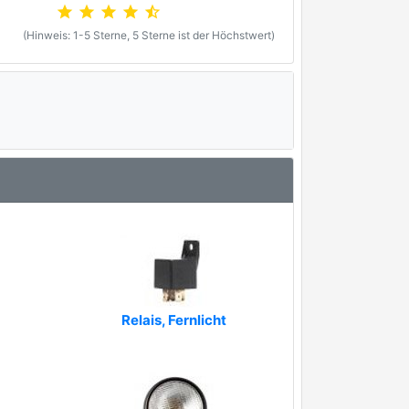
star
star
star
star
star_half
(Hinweis: 1-5 Sterne, 5 Sterne ist der Höchstwert)
Relais, Fernlicht