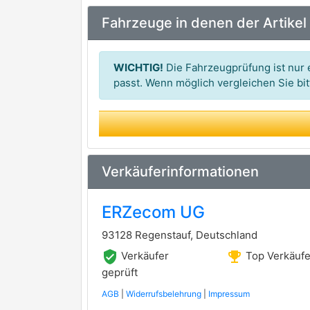
Fahrzeuge in denen der Artikel
WICHTIG!
Die Fahrzeugprüfung ist nur e
passt. Wenn möglich vergleichen Sie b
Verkäuferinformationen
ERZecom UG
93128 Regenstauf, Deutschland
verified_user
emoji_events
Verkäufer
Top Verkäufe
geprüft
AGB
|
Widerrufsbelehrung
|
Impressum