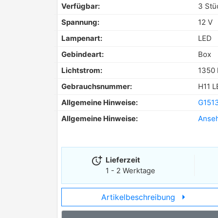
Verfügbar:
3 Stü
Spannung:
12 V
Lampenart:
LED
Gebindeart:
Box
Lichtstrom:
1350 
Gebrauchsnummer:
H11 L
Allgemeine Hinweise:
G1513
Allgemeine Hinweise:
Anse
more_time
Lieferzeit
1 - 2 Werktage
arrow_right
Artikelbeschreibung