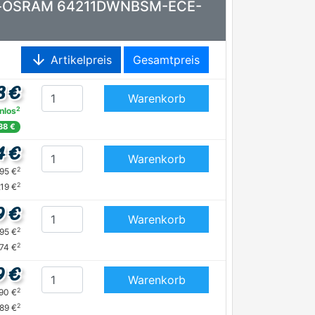
D ams-OSRAM 64211DWNBSM-ECE-
arrow_downward
Artikelpreis
Gesamtpreis
8 €
Warenkorb
2
nlos
38 €
4 €
Warenkorb
2
,95 €
2
,19 €
9 €
Warenkorb
2
,95 €
2
74 €
9 €
Warenkorb
2
,90 €
2
,89 €