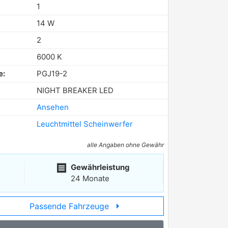
1
14 W
2
6000 K
e:
PGJ19-2
NIGHT BREAKER LED
Ansehen
Leuchtmittel Scheinwerfer
alle Angaben ohne Gewähr
receipt
Gewährleistung
24 Monate
arrow_right
Passende Fahrzeuge