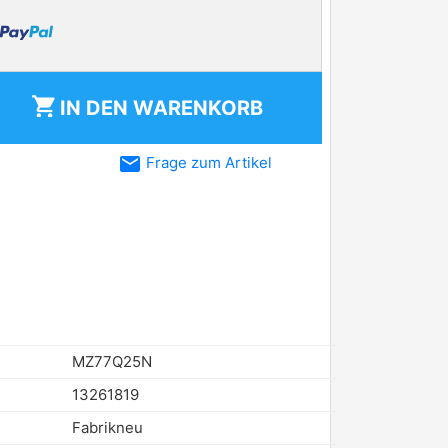
shopping_cart
IN DEN
WARENKORB
email
Frage zum Artikel
MZ77Q25N
13261819
Fabrikneu