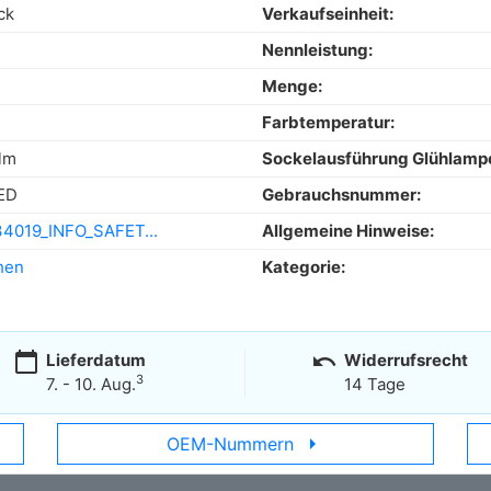
ck
Verkaufseinheit:
Nennleistung:
Menge:
Farbtemperatur:
lm
Sockelausführung Glühlamp
ED
Gebrauchsnummer:
4019_INFO_SAFET...
Allgemeine Hinweise:
hen
Kategorie:
calendar_today
undo
Lieferdatum
Widerrufsrecht
3
7. - 10. Aug.
14 Tage
arrow_right
OEM-Nummern