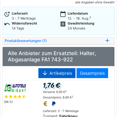
alle Angaben ohne Gewähr
more_time
calendar_today
Lieferzeit
Lieferdatum
3
3 - 7 Werktage
12. - 18. Aug.
undo
receipt
Widerrufsrecht
Gewährleistung
14 Tage
24 Monate
Produktbewertungen (1)
Alle Anbieter zum Ersatzteil: Halter,
Abgasanlage FA1 743-922
arrow_downward
Artikelpreis
Gesamtpreis
1,76 €
2
Versand: 6,90 €
star
star
star
star
star_half
2
Gesamtpreis: 8,66 €
(96 %)
Lieferzeit: 3 - 7 Werktage
Zustand:
Fabrikneu