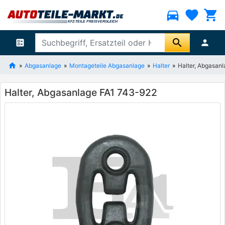
directions_car
favorite
shopping_cart
search
ballot
person
Abgasanlage
Montageteile Abgasanlage
Halter
Halter, Abgasan
Halter, Abgasanlage FA1 743-922