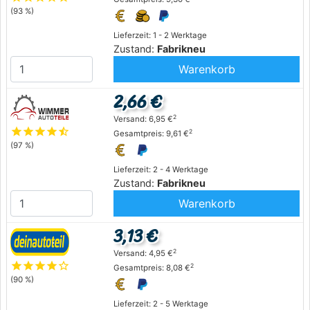
(93 %)
Lieferzeit: 1 - 2 Werktage
Zustand:
Fabrikneu
Warenkorb
2,66 €
2
Versand: 6,95 €
star
star
star
star
star_half
2
Gesamtpreis: 9,61 €
(97 %)
Lieferzeit: 2 - 4 Werktage
Zustand:
Fabrikneu
Warenkorb
3,13 €
2
Versand: 4,95 €
star
star
star
star
star_outline
2
Gesamtpreis: 8,08 €
(90 %)
Lieferzeit: 2 - 5 Werktage