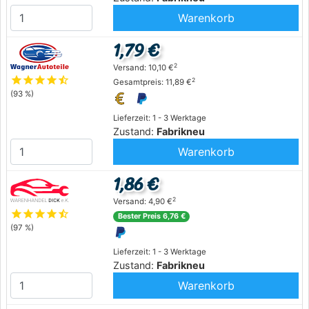
Warenkorb
1,79 €
2
Versand: 10,10 €
star
star
star
star
star_half
2
Gesamtpreis: 11,89 €
(93 %)
Lieferzeit: 1 - 3 Werktage
Zustand:
Fabrikneu
Warenkorb
1,86 €
2
Versand: 4,90 €
star
star
star
star
star_half
Bester Preis 6,76 €
(97 %)
Lieferzeit: 1 - 3 Werktage
Zustand:
Fabrikneu
Warenkorb