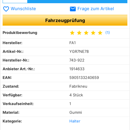
favorite_border
email
Wunschliste
Frage zum Artikel
Fahrzeugprüfung
star
star
star
star
star
Produktbewertung
(1)
Hersteller:
FA1
Artikel-Nr.:
YGR7NE78
Hersteller-Nr.:
743-922
Anbieter Art.-Nr.:
1914633
EAN:
5905133240659
Zustand:
Fabrikneu
Verfügbar:
4 Stück
Verkaufseinheit:
1
Material:
Gummi
Kategorie:
Halter