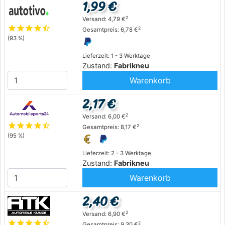
1,99 €
2
Versand: 4,79 €
star
star
star
star
star_half
2
Gesamtpreis: 6,78 €
(93 %)
Lieferzeit: 1 - 3 Werktage
Zustand:
Fabrikneu
Warenkorb
2,17 €
2
Versand: 6,00 €
star
star
star
star
star_half
2
Gesamtpreis: 8,17 €
(95 %)
Lieferzeit: 2 - 3 Werktage
Zustand:
Fabrikneu
Warenkorb
2,40 €
2
Versand: 6,90 €
star
star
star
star
star_half
2
Gesamtpreis: 9,30 €