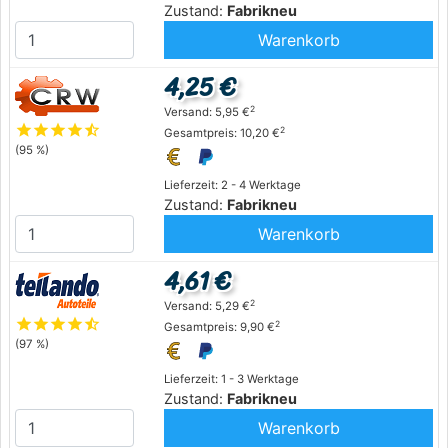
Zustand:
Fabrikneu
Warenkorb
4,25 €
2
Versand: 5,95 €
star
star
star
star
star_half
2
Gesamtpreis: 10,20 €
(95 %)
Lieferzeit: 2 - 4 Werktage
Zustand:
Fabrikneu
Warenkorb
4,61 €
2
Versand: 5,29 €
star
star
star
star
star_half
2
Gesamtpreis: 9,90 €
(97 %)
Lieferzeit: 1 - 3 Werktage
Zustand:
Fabrikneu
Warenkorb