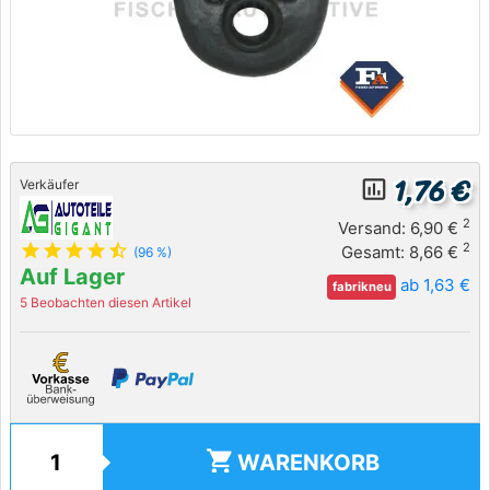
1,76 €
insert_chart_outlined
Verkäufer
2
Versand: 6,90 €
star
star
star
star
star_half
2
Gesamt: 8,66 €
(96 %)
Auf Lager
ab 1,63 €
fabrikneu
5 Beobachten diesen Artikel
shopping_cart
WARENKORB