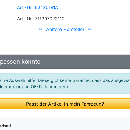
Art.-Nr.: 60430181A1
Art.-Nr.: 711307023112
weitere Hersteller
Art.-Nr.: 4377985M
 passen könnte
ine Auswahlhilfe. Diese gibt keine Garantie, dass das ausgewäh
itte vorhandene OE-Teilenummern.
Passt der Artikel in mein Fahrzeug?
erheit