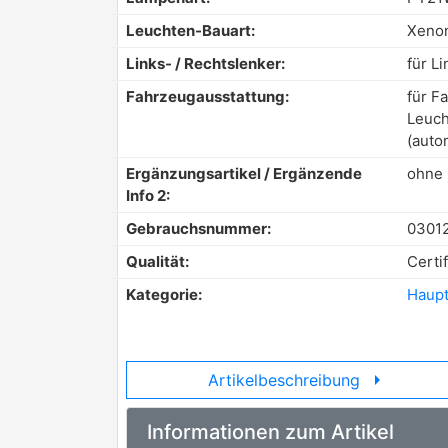
Leuchten-Bauart:
Xeno
Links- / Rechtslenker:
für L
Fahrzeugausstattung:
für F
Leuch
(auto
Ergänzungsartikel / Ergänzende
ohne
Info 2:
Gebrauchsnummer:
0301
Qualität:
Certif
Kategorie:
Haupt
arrow_right
Artikelbeschreibung
Informationen zum Artikel