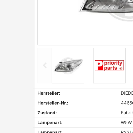
chevron_left
Previous
Hersteller:
DIED
Hersteller-Nr.:
4465
Zustand:
Fabri
Lampenart:
W5W
Lampenart:
PY21