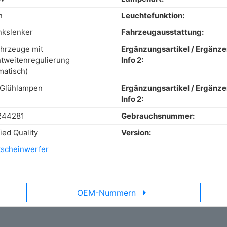
n
Leuchtefunktion:
inkslenker
Fahrzeugausstattung:
ahrzeuge mit
Ergänzungsartikel / Ergänz
tweitenregulierung
Info 2:
matisch)
 Glühlampen
Ergänzungsartikel / Ergänz
Info 2:
244281
Gebrauchsnummer:
ied Quality
Version:
scheinwerfer
arrow_right
OEM-Nummern