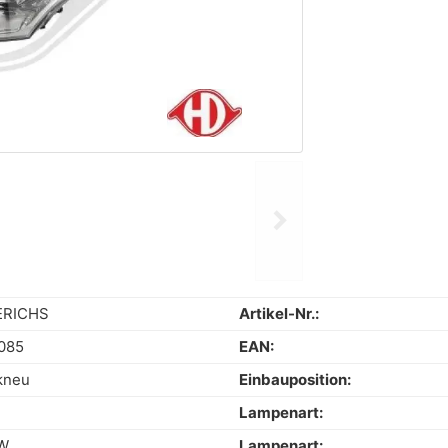
chevron_right
Next
ERICHS
Artikel-Nr.:
085
EAN:
kneu
Einbauposition:
Lampenart:
W
Lampenart: