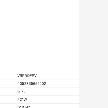
VRRRQEPV
4052355655202
links
P21W
D1S/H7