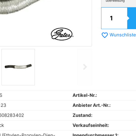
favorite_border
Wunschliste
chevron_right
Next
S
Artikel-Nr.:
423
Anbieter Art.-Nr.:
608283402
Zustand:
ck
Verkaufseinheit:
(Ethylen-Propylen-Dien-
Innendurchmesser 1: