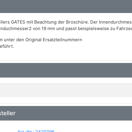
llers GATES mit Beachtung der Broschüre. Der Innendurchmesse
nenduchmesser2 von 19 mm und passt beispielsweise zu Fahrz
m unter den Original Ersatzteilnummern
eführt.
teller
Art.-Nr.: 2420796