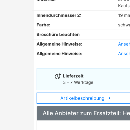
Kauts
Innendurchmesser 2:
19 m
Farbe:
schw
Broschüre beachten
Allgemeine Hinweise:
Anse
Allgemeine Hinweise:
Anse
more_time
Lieferzeit
3 - 7 Werktage
arrow_right
Artikelbeschreibung
Alle Anbieter zum Ersatzteil: