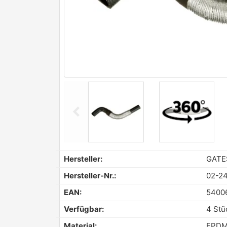
chevron_left
Previous
Hersteller:
GATE
Hersteller-Nr.:
02-2
EAN:
5400
Verfügbar:
4 Stü
Material:
EPDM 