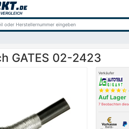
ch GATES 02-2423
Verkäufer
star
star
star
star
star_half
Auf Lager
7 Beobachten diese