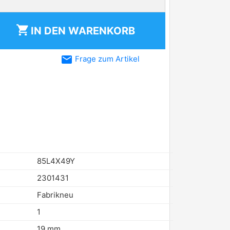
shopping_cart
IN DEN
WARENKORB
email
Frage zum Artikel
85L4X49Y
2301431
Fabrikneu
1
19 mm