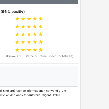
(96 % positiv)
star
star
star
star
star_half
star
star
star
star
star_half
star
star
star
star
star_half
star
star
star
star
star_half
star
star
star
star
star_half
(Hinweis: 1-5 Sterne, 5 Sterne ist der Höchstwert)
 Ggf. sind ergänzende Informationen notwendig, um
direkt an den Anbieter Autoteile-Gigant GmbH