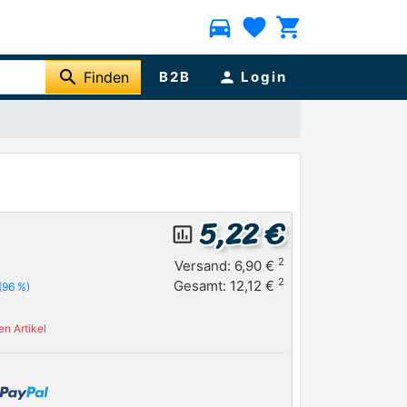
directions_car
favorite
shopping_cart
search
Finden
B2B
person
Login
5,22 €
insert_chart_outlined
2
Versand: 6,90 €
2
Gesamt: 12,12 €
(96 %)
n Artikel