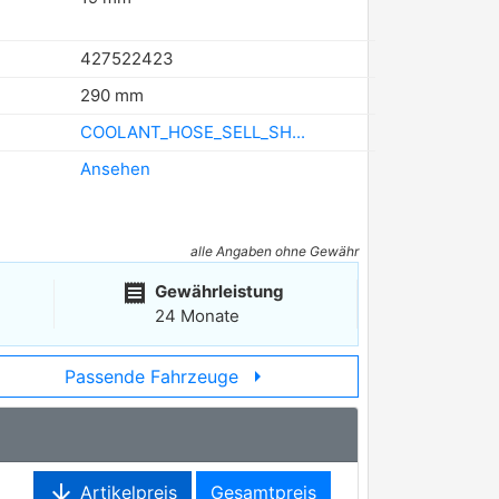
427522423
290 mm
COOLANT_HOSE_SELL_SH...
Ansehen
alle Angaben ohne Gewähr
receipt
Gewährleistung
24 Monate
arrow_right
Passende Fahrzeuge
arrow_downward
Artikelpreis
Gesamtpreis