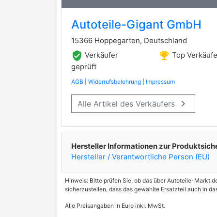
Autoteile-Gigant GmbH
15366 Hoppegarten, Deutschland
verified_user
emoji_events
Verkäufer
Top Verkäufe
geprüft
AGB
|
Widerrufsbelehrung
|
Impressum
keyboard_arrow_right
Alle Artikel des Verkäufers
Hersteller Informationen zur Produktsich
Hersteller / Verantwortliche Person (EU)
Hinweis: Bitte prüfen Sie, ob das über Autoteile-Markt.d
sicherzustellen, dass das gewählte Ersatzteil auch in d
Alle Preisangaben in Euro inkl. MwSt.