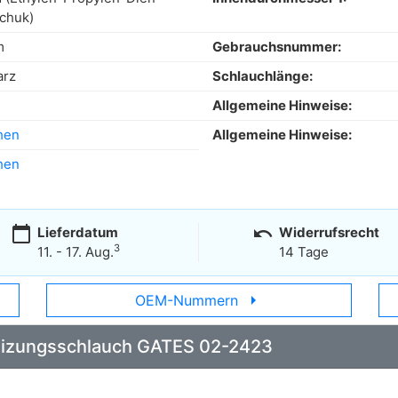
chuk)
m
Gebrauchsnummer:
arz
Schlauchlänge:
Allgemeine Hinweise:
hen
Allgemeine Hinweise:
hen
calendar_today
undo
Lieferdatum
Widerrufsrecht
3
11. - 17. Aug.
14 Tage
arrow_right
OEM-Nummern
 Heizungsschlauch GATES 02-2423