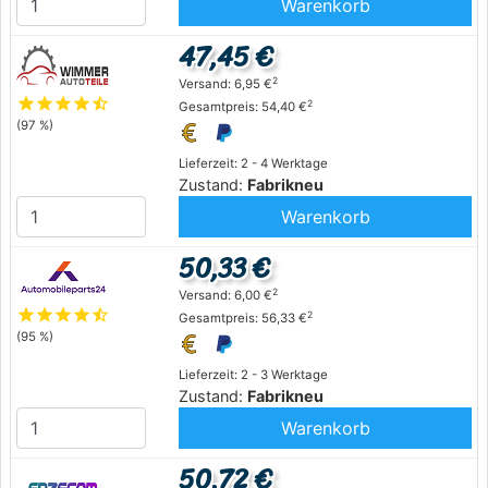
Warenkorb
47,45 €
2
Versand: 6,95 €
star
star
star
star
star_half
2
Gesamtpreis: 54,40 €
(97 %)
Lieferzeit: 2 - 4 Werktage
Zustand:
Fabrikneu
Warenkorb
50,33 €
2
Versand: 6,00 €
star
star
star
star
star_half
2
Gesamtpreis: 56,33 €
(95 %)
Lieferzeit: 2 - 3 Werktage
Zustand:
Fabrikneu
Warenkorb
50,72 €