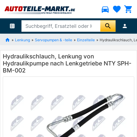
directions_car
favorite
shopping_cart
search
ballot
person
Lenkung
Servopumpen & -teile
Einzelteile
Hydraulikschlauch, 
Hydraulikschlauch, Lenkung von
Hydraulikpumpe nach Lenkgetriebe NTY SPH-
BM-002