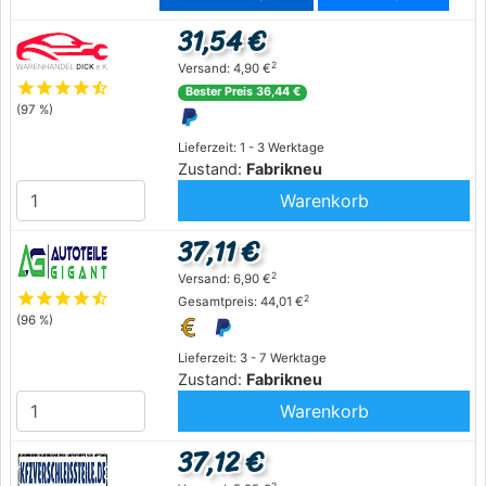
31,54 €
2
Versand: 4,90 €
star
star
star
star
star_half
Bester Preis 36,44 €
(97 %)
Lieferzeit: 1 - 3 Werktage
Zustand:
Fabrikneu
Warenkorb
37,11 €
2
Versand: 6,90 €
star
star
star
star
star_half
2
Gesamtpreis: 44,01 €
(96 %)
Lieferzeit: 3 - 7 Werktage
Zustand:
Fabrikneu
Warenkorb
37,12 €
2