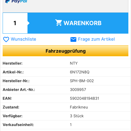
shopping_cart
WARENKORB
favorite_border
email
Wunschliste
Frage zum Artikel
Fahrzeugprüfung
Hersteller:
NTY
Artikel-Nr.:
6N172N8Q
Hersteller-Nr.:
SPH-BM-002
Anbieter Art.-Nr.:
3009957
EAN:
5902048194831
Zustand:
Fabrikneu
Verfügbar:
3 Stück
Verkaufseinheit:
1