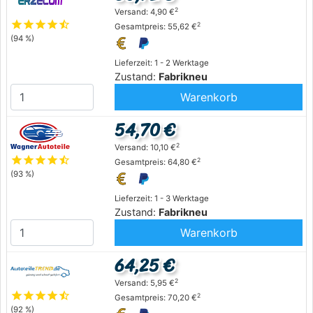
2
Versand: 4,90 €
star
star
star
star
star_half
2
Gesamtpreis: 55,62 €
(94 %)
Lieferzeit: 1 - 2 Werktage
Zustand:
Fabrikneu
Warenkorb
54,70 €
2
Versand: 10,10 €
star
star
star
star
star_half
2
Gesamtpreis: 64,80 €
(93 %)
Lieferzeit: 1 - 3 Werktage
Zustand:
Fabrikneu
Warenkorb
64,25 €
2
Versand: 5,95 €
star
star
star
star
star_half
2
Gesamtpreis: 70,20 €
(92 %)