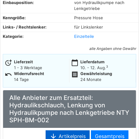
Einbauposition:
von Hydraulikpumpe nach
Lenkgetriebe
Kenngröße:
Pressure Hose
Links- / Rechtslenker:
für Linkslenker
Kategorie:
Einzelteile
alle Angaben ohne Gewähr
more_time
calendar_today
Lieferzeit
Lieferdatum
3
1 - 3 Werktage
10. - 12. Aug.
undo
receipt
Widerrufsrecht
Gewährleistung
14 Tage
24 Monate
Alle Anbieter zum Ersatzteil:
Hydraulikschlauch, Lenkung von
Hydraulikpumpe nach Lenkgetriebe NTY
SPH-BM-002
arrow_downward
Artikelpreis
Gesamtpreis