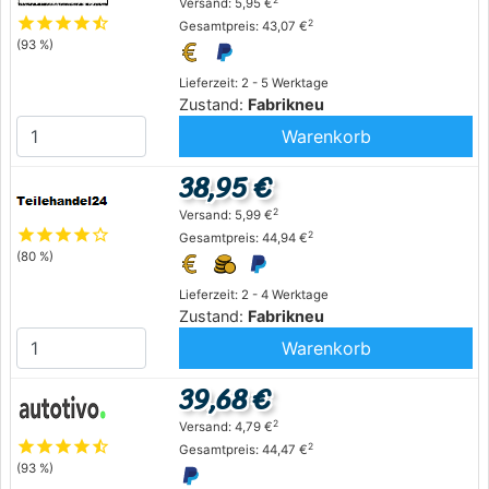
Versand: 5,95 €
star
star
star
star
star_half
2
Gesamtpreis: 43,07 €
(93 %)
Lieferzeit: 2 - 5 Werktage
Zustand:
Fabrikneu
Warenkorb
38,95 €
2
Versand: 5,99 €
star
star
star
star
star_outline
2
Gesamtpreis: 44,94 €
(80 %)
Lieferzeit: 2 - 4 Werktage
Zustand:
Fabrikneu
Warenkorb
39,68 €
2
Versand: 4,79 €
star
star
star
star
star_half
2
Gesamtpreis: 44,47 €
(93 %)