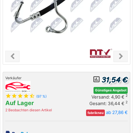
chevron_left
chevron_right
Previous
Next
31,54 €
insert_chart_outlined
Verkäufer
Günstiges Angebot
star
star
star
star
star_half
2
Versand: 4,90 €
(97 %)
Auf Lager
2
Gesamt: 36,44 €
2 Beobachten diesen Artikel
ab 27,86 €
fabrikneu