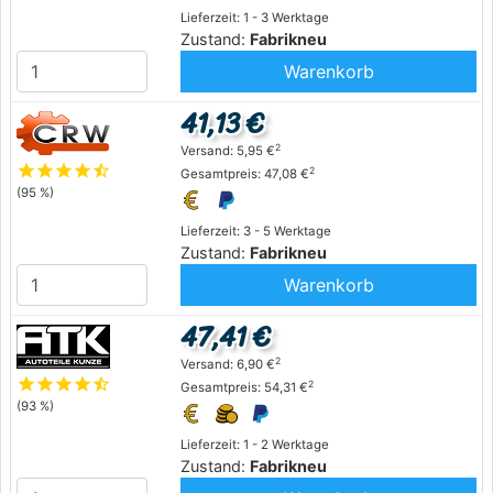
Lieferzeit: 1 - 3 Werktage
Zustand:
Fabrikneu
Warenkorb
41,13 €
2
Versand: 5,95 €
star
star
star
star
star_half
2
Gesamtpreis: 47,08 €
(95 %)
Lieferzeit: 3 - 5 Werktage
Zustand:
Fabrikneu
Warenkorb
47,41 €
2
Versand: 6,90 €
star
star
star
star
star_half
2
Gesamtpreis: 54,31 €
(93 %)
Lieferzeit: 1 - 2 Werktage
Zustand:
Fabrikneu