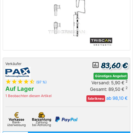
83,60 €
insert_chart_outlined
Verkäufer
Günstiges Angebot
star
star
star
star
star_half
2
Versand: 5,90 €
(97 %)
Auf Lager
2
Gesamt: 89,50 €
1 Beobachten diesen Artikel
ab 98,10 €
fabrikneu