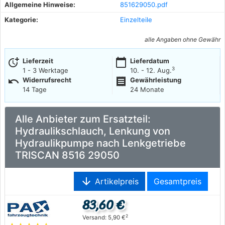
Allgemeine Hinweise:
851629050.pdf
Kategorie:
Einzelteile
alle Angaben ohne Gewähr
more_time
calendar_today
Lieferzeit
Lieferdatum
3
1 - 3 Werktage
10. - 12. Aug.
undo
receipt
Widerrufsrecht
Gewährleistung
14 Tage
24 Monate
Alle Anbieter zum Ersatzteil:
Hydraulikschlauch, Lenkung von
Hydraulikpumpe nach Lenkgetriebe
TRISCAN 8516 29050
arrow_downward
Artikelpreis
Gesamtpreis
83,60 €
2
Versand: 5,90 €