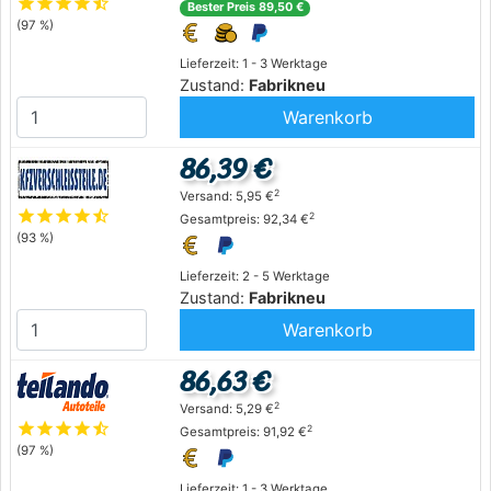
star
star
star
star
star_half
Bester Preis 89,50 €
(97 %)
Lieferzeit: 1 - 3 Werktage
Zustand:
Fabrikneu
Warenkorb
86,39 €
2
Versand: 5,95 €
star
star
star
star
star_half
2
Gesamtpreis: 92,34 €
(93 %)
Lieferzeit: 2 - 5 Werktage
Zustand:
Fabrikneu
Warenkorb
86,63 €
2
Versand: 5,29 €
star
star
star
star
star_half
2
Gesamtpreis: 91,92 €
(97 %)
Lieferzeit: 1 - 3 Werktage