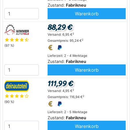
Zustand:
Fabrikneu
Warenkorb
88,29 €
2
Versand: 6,95 €
star
star
star
star
star_half
2
Gesamtpreis: 95,24 €
(97 %)
Lieferzeit: 2 - 4 Werktage
Zustand:
Fabrikneu
Warenkorb
111,99 €
2
Versand: 4,95 €
star
star
star
star
star_outline
2
Gesamtpreis: 116,94 €
(90 %)
Lieferzeit: 2 - 5 Werktage
Zustand:
Fabrikneu
Warenkorb