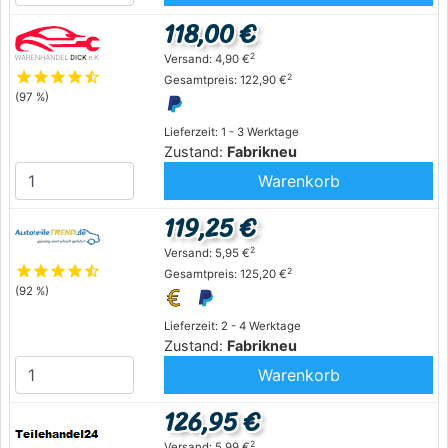
118,00 €
2
Versand: 4,90 €
star
star
star
star
star_half
2
Gesamtpreis: 122,90 €
(97 %)
Lieferzeit: 1 - 3 Werktage
Zustand:
Fabrikneu
Warenkorb
119,25 €
2
Versand: 5,95 €
star
star
star
star
star_half
2
Gesamtpreis: 125,20 €
(92 %)
Lieferzeit: 2 - 4 Werktage
Zustand:
Fabrikneu
Warenkorb
126,95 €
2
Versand: 5,99 €