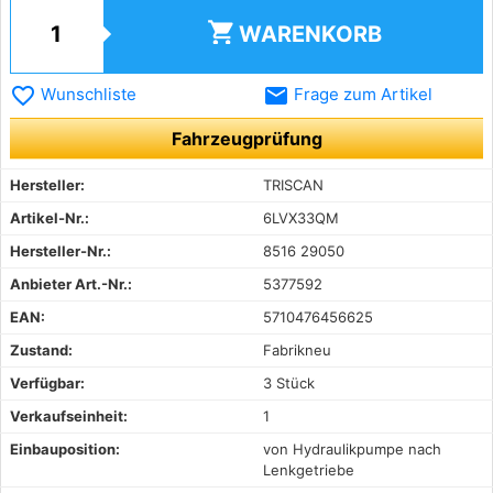
shopping_cart
WARENKORB
favorite_border
email
Wunschliste
Frage zum Artikel
Fahrzeugprüfung
Hersteller:
TRISCAN
Artikel-Nr.:
6LVX33QM
Hersteller-Nr.:
8516 29050
Anbieter Art.-Nr.:
5377592
EAN:
5710476456625
Zustand:
Fabrikneu
Verfügbar:
3 Stück
Verkaufseinheit:
1
Einbauposition:
von Hydraulikpumpe nach
Lenkgetriebe