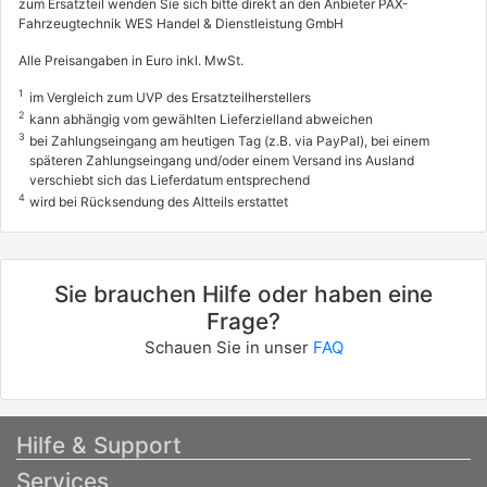
VW
zum Ersatzteil wenden Sie sich bitte direkt an den Anbieter PAX-
Fahrzeugtechnik WES Handel & Dienstleistung GmbH
GOLF IV (1J1)
Alle Preisangaben in Euro inkl. MwSt.
3.2 R32 4motion
1
177 / 241
im Vergleich zum UVP des Ersatzteilherstellers
2
kann abhängig vom gewählten Lieferzielland abweichen
09/2002 - 06/2005
3
bei Zahlungseingang am heutigen Tag (z.B. via PayPal), bei einem
späteren Zahlungseingang und/oder einem Versand ins Ausland
0603531
info
verschiebt sich das Lieferdatum entsprechend
4
wird bei Rücksendung des Altteils erstattet
VW
GOLF IV Variant (1J5)
2.8 V6 4motion
Sie brauchen Hilfe oder haben eine
150 / 204
Frage?
05/1999 - 06/2006
Schauen Sie in unser
FAQ
Hilfe & Support
Services