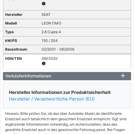
info
SEAT
LEON (1M1)
2.8 Cupra 4
150 / 204
02/2001 - 06/2006
0603530
info
VW
Verkäuferinformationen
GOLF IV (1J1)
Hersteller Informationen zur Produktsicherheit
2.8 VR6 4motion
Hersteller / Verantwortliche Person (EU)
150 / 204
03/1999 - 06/2005
Hinweis: Bitte prüfen Sie, ob das über Autoteile-Markt.de identifizierte
0603682
Ersatzteil auch tatsächlich dem gesuchten Ersatzteil entspricht. Ggf. sind
info
ergänzende Informationen notwendig, um sicherzustellen, dass das
gewählte Ersatzteil auch in das gewünschte Fahrzeug passt. Bei Fragen