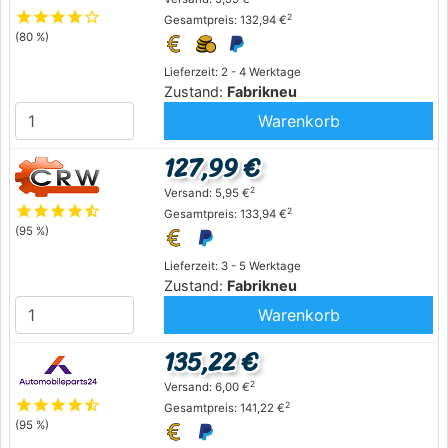
star
star
star
star
star_outline
2
Gesamtpreis: 132,94 €
(80 %)
Lieferzeit: 2 - 4 Werktage
Zustand:
Fabrikneu
Warenkorb
127,99 €
2
Versand: 5,95 €
star
star
star
star
star_half
2
Gesamtpreis: 133,94 €
(95 %)
Lieferzeit: 3 - 5 Werktage
Zustand:
Fabrikneu
Warenkorb
135,22 €
2
Versand: 6,00 €
star
star
star
star
star_half
2
Gesamtpreis: 141,22 €
(95 %)