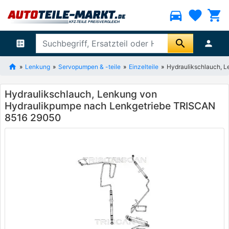
directions_car
favorite
shopping_cart
search
ballot
person
Lenkung
Servopumpen & -teile
Einzelteile
Hydraulikschlauch, 
Hydraulikschlauch, Lenkung von
Hydraulikpumpe nach Lenkgetriebe TRISCAN
8516 29050