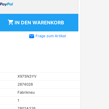
shopping_cart
IN DEN
WARENKORB
email
Frage zum Artikel
X975N3YV
2874028
Fabrikneu
1
7802A326