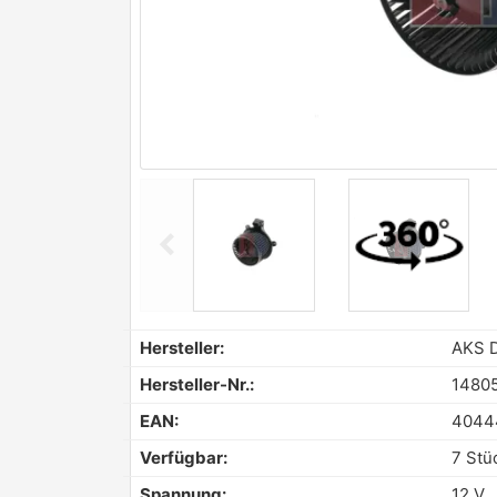
chevron_left
Previous
Hersteller:
AKS 
Hersteller-Nr.:
1480
EAN:
4044
Verfügbar:
7 Stü
Spannung:
12 V