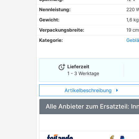
Nennleistung:
220 
Gewicht:
1,6 kg
Verpackungsbreite:
19 cm
Kategorie:
Gebl
more_time
Lieferzeit
1 - 3 Werktage
arrow_right
Artikelbeschreibung
Alle Anbieter zum Ersatzteil: