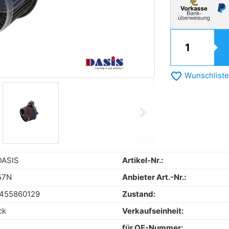
favorite_border
Wunschliste
chevron_right
Next
DASIS
Artikel-Nr.:
57N
Anbieter Art.-Nr.:
455860129
Zustand:
ck
Verkaufseinheit:
für OE-Nummer: