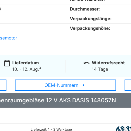
W
Durchmesser:
Verpackungslänge:
Verpackungshöhe:
äsemotor
calendar_today
undo
Lieferdatum
Widerrufsrecht
3
10. - 12. Aug.
14 Tage
arrow_right
OEM-Nummern
 Innenraumgebläse 12 V AKS DASIS 148057N
63,3
Lieferzeit: 1 - 3 Werktage