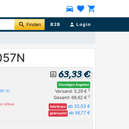
directions_car
favorite
shopping_cart
search
Finden
B2B
person
Login
057N
63,33 €
insert_chart_outlined
Günstiges Angebot
2
Versand: 5,29 €
(97 %)
2
Gesamt: 68,62 €
n Artikel
ab 32,03 €
fabrikneu
ab 56,77 €
gebraucht