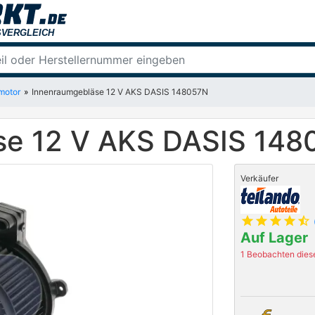
motor
Innenraumgebläse 12 V AKS DASIS 148057N
se 12 V AKS DASIS 148
Verkäufer
star
star
star
star
star_half
Auf Lager
1 Beobachten diese