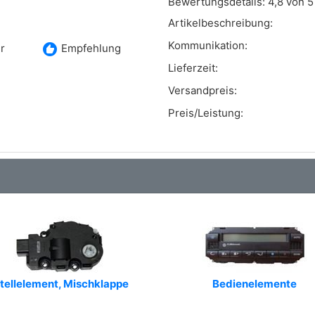
Bewertungsdetails:
4,8 von 5
Artikelbeschreibung:
Kommunikation:
recommend
r
Empfehlung
Lieferzeit:
Versandpreis:
Preis/Leistung:
tellelement, Mischklappe
Bedienelemente