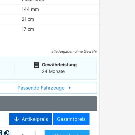
144 mm
21 cm
17 cm
alle Angaben ohne Gewähr
receipt
Gewährleistung
24 Monate
arrow_right
Passende Fahrzeuge
arrow_downward
Artikelpreis
Gesamtpreis
3 €