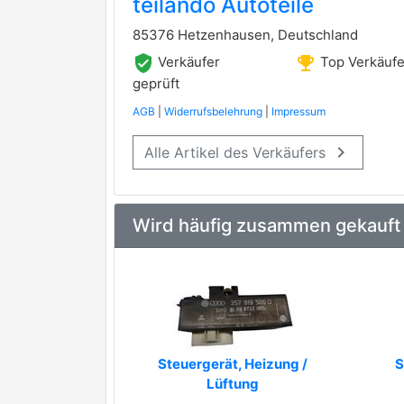
teilando Autoteile
85376 Hetzenhausen, Deutschland
verified_user
emoji_events
Verkäufer
Top Verkäufe
geprüft
AGB
|
Widerrufsbelehrung
|
Impressum
keyboard_arrow_right
Alle Artikel des Verkäufers
Wird häufig zusammen gekauft
Steuergerät, Heizung /
S
Lüftung