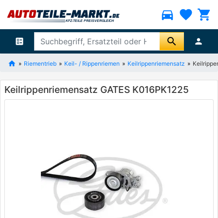
directions_car
favorite
shopping_cart
search
ballot
person
Riementrieb
Keil- / Rippenriemen
Keilrippenriemensatz
Keilripp
Keilrippenriemensatz GATES K016PK1225