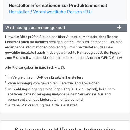
Hersteller Informationen zur Produktsicherheit
1.4
Hersteller / Verantwortliche Person (EU)
54 / 73
02/2008 - heute
Wird häufig zusammen gekauft
4136AJZ, 4136AOT, 4136AQS
info
Hinweis: Bitte prüfen Sie, ob das über Autoteile-Markt.de identifizierte
Ersatzteil auch tatsächlich dem gesuchten Ersatzteil entspricht. Ggf. sind
FIAT
ergänzende Informationen notwendig, um sicherzustellen, dass das
gewählte Ersatzteil auch in das gewünschte Fahrzeug passt. Bei Fragen
FIORINO Kasten/Großraumlimousine (225_)
zum Ersatzteil wenden Sie sich bitte direkt an den Anbieter WEKO GmbH
1.4 (225BXA1A, 225BXF1A)
Alle Preisangaben in Euro inkl. MwSt.
54 / 73
1
im Vergleich zum UVP des Ersatzteilherstellers
11/2007 - heute
2
kann abhängig vom gewählten Lieferzielland abweichen
3
4136AKL
bei Zahlungseingang am heutigen Tag (z.B. via PayPal), bei einem
info
späteren Zahlungseingang und/oder einem Versand ins Ausland
verschiebt sich das Lieferdatum entsprechend
FIAT
4
wird bei Rücksendung des Altteils erstattet
QUBO (225_)
1.4 (225AXA1A)
Sie brauchen Hilfe oder haben eine
54 / 73