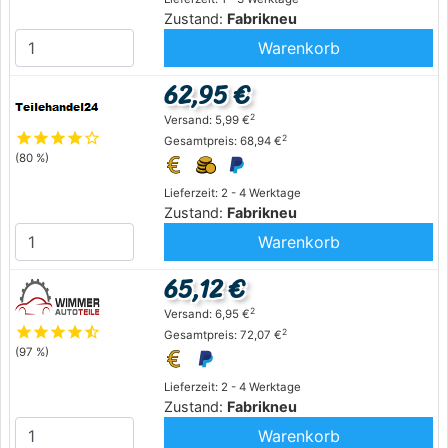
Zustand:
Fabrikneu
Warenkorb
62,95 €
2
Versand: 5,99 €
star
star
star
star
star_outline
2
Gesamtpreis: 68,94 €
(80 %)
Lieferzeit: 2 - 4 Werktage
Zustand:
Fabrikneu
Warenkorb
65,12 €
2
Versand: 6,95 €
star
star
star
star
star_half
2
Gesamtpreis: 72,07 €
(97 %)
Lieferzeit: 2 - 4 Werktage
Zustand:
Fabrikneu
Warenkorb