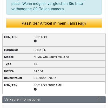
passt. Wenn möglich vergleichen Sie bitte
vorhandene OE-Teilenummern.
Passt der Artikel in mein Fahrzeug?
3001AGO
info
CITROËN
NEMO Großraumlimousine
1.4
54 / 73
04/2009 - heute
3001AGD, 3001AMU
info
CITROËN
Verkäuferinformationen
NEMO Kasten/Großraumlimousine (AA_)