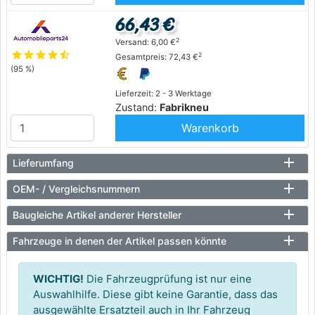
66,43 €
2
Versand: 6,00 €
star
star
star
star
star_half
2
Gesamtpreis: 72,43 €
(95 %)
Lieferzeit: 2 - 3 Werktage
Zustand:
Fabrikneu
Warenkorb
Lieferumfang
OEM- / Vergleichsnummern
Baugleiche Artikel anderer Hersteller
Fahrzeuge in denen der Artikel passen könnte
WICHTIG!
Die Fahrzeugprüfung ist nur eine
Auswahlhilfe. Diese gibt keine Garantie, dass das
ausgewählte Ersatzteil auch in Ihr Fahrzeug