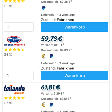
star
star
star
star
star_half
2
Gesamtpreis: 62,26 €
(93 %)
Lieferzeit: 1 - 3 Werktage
Zustand:
Fabrikneu
Warenkorb
59,73 €
2
Versand: 10,10 €
star
star
star
star
star_half
2
Gesamtpreis: 69,83 €
(93 %)
Lieferzeit: 1 - 3 Werktage
Zustand:
Fabrikneu
Warenkorb
61,81 €
2
Versand: 5,29 €
star
star
star
star
star_half
2
Gesamtpreis: 67,10 €
(97 %)
Lieferzeit: 1 - 3 Werktage