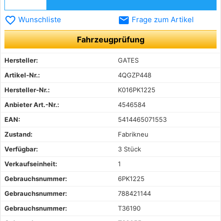
favorite_border
email
Wunschliste
Frage zum Artikel
Fahrzeugprüfung
Hersteller:
GATES
Artikel-Nr.:
4QGZP448
Hersteller-Nr.:
K016PK1225
Anbieter Art.-Nr.:
4546584
EAN:
5414465071553
Zustand:
Fabrikneu
Verfügbar:
3 Stück
Verkaufseinheit:
1
Gebrauchsnummer:
6PK1225
Gebrauchsnummer:
788421144
Gebrauchsnummer:
T36190