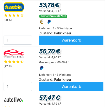
53,78 €
2
Versand: 4,95 €
star
star
star
star
star_outline
Bester Preis 58,73 €
(90 %)
Lieferzeit: 2 - 5 Werktage
Zustand:
Fabrikneu
Warenkorb
55,70 €
2
Versand: 4,90 €
star
star
star
star
star_half
2
Gesamtpreis: 60,60 €
(97 %)
Lieferzeit: 1 - 3 Werktage
Zustand:
Fabrikneu
Warenkorb
57,47 €
2
Versand: 4,79 €