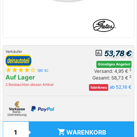
53,78 €
insert_chart_outlined
Verkäufer
Günstiges Angebot
star
star
star
star
star_outline
2
Versand: 4,95 €
(90 %)
Auf Lager
2
Gesamt: 58,73 €
2 Beobachten diesen Artikel
ab 52,16 €
fabrikneu
shopping_cart
WARENKORB