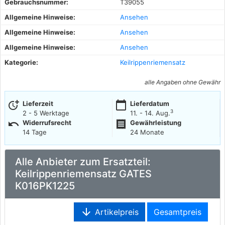
Gebrauchsnummer:
T39055
Allgemeine Hinweise:
Ansehen
Allgemeine Hinweise:
Ansehen
Allgemeine Hinweise:
Ansehen
Kategorie:
Keilrippenriemensatz
alle Angaben ohne Gewähr
more_time
calendar_today
Lieferzeit
Lieferdatum
3
2 - 5 Werktage
11. - 14. Aug.
undo
receipt
Widerrufsrecht
Gewährleistung
14 Tage
24 Monate
Alle Anbieter zum Ersatzteil:
Keilrippenriemensatz GATES
K016PK1225
arrow_downward
Artikelpreis
Gesamtpreis