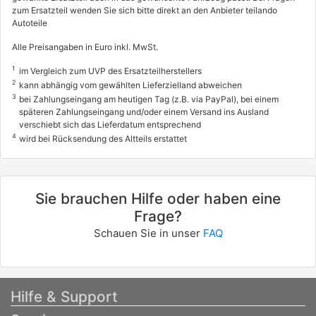
zum Ersatzteil wenden Sie sich bitte direkt an den Anbieter teilando
ASTRA G Stufenheck (T98)
Autoteile
2.0 16V (F69)
Alle Preisangaben in Euro inkl. MwSt.
100 / 136
1
im Vergleich zum UVP des Ersatzteilherstellers
09/1998 - 01/2005
2
kann abhängig vom gewählten Lieferzielland abweichen
3
bei Zahlungseingang am heutigen Tag (z.B. via PayPal), bei einem
0035382
späteren Zahlungseingang und/oder einem Versand ins Ausland
OPEL
verschiebt sich das Lieferdatum entsprechend
4
wird bei Rücksendung des Altteils erstattet
OMEGA B (V94)
2.2 16V (F69, M69, P69)
106 / 144
Sie brauchen Hilfe oder haben eine
09/1999 - 07/2003
Frage?
0035383
Schauen Sie in unser
FAQ
OPEL
OMEGA B Caravan (V94)
2.2 16V (F35, M35, P35)
Hilfe & Support
106 / 144