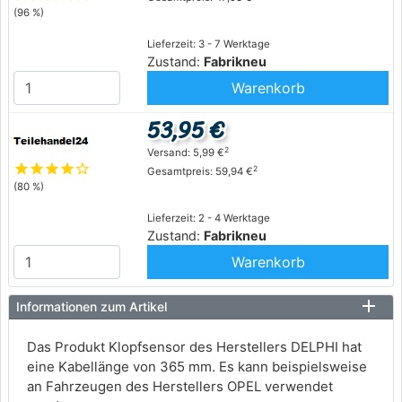
(96 %)
Lieferzeit: 3 - 7 Werktage
Zustand:
Fabrikneu
Warenkorb
53,95 €
2
Versand: 5,99 €
star
star
star
star
star_outline
2
Gesamtpreis: 59,94 €
(80 %)
Lieferzeit: 2 - 4 Werktage
Zustand:
Fabrikneu
Warenkorb
Informationen zum Artikel
Das Produkt Klopfsensor des Herstellers DELPHI hat
eine Kabellänge von 365 mm. Es kann beispielsweise
an Fahrzeugen des Herstellers OPEL verwendet