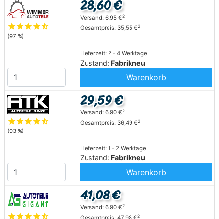
28,60 €
2
Versand: 6,95 €
star
star
star
star
star_half
2
Gesamtpreis: 35,55 €
(97 %)
Lieferzeit: 2 - 4 Werktage
Zustand:
Fabrikneu
Warenkorb
29,59 €
2
Versand: 6,90 €
star
star
star
star
star_half
2
Gesamtpreis: 36,49 €
(93 %)
Lieferzeit: 1 - 2 Werktage
Zustand:
Fabrikneu
Warenkorb
41,08 €
2
Versand: 6,90 €
star
star
star
star
star_half
2
Gesamtpreis: 47,98 €