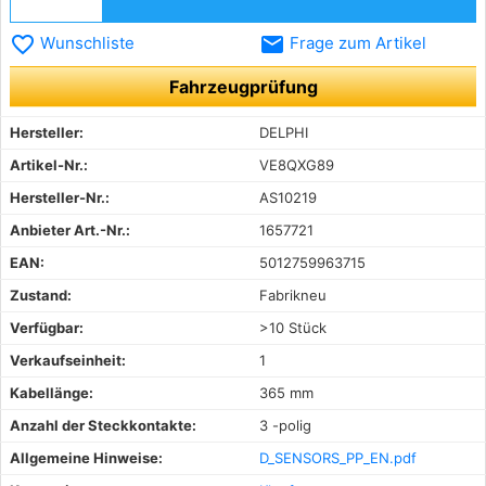
favorite_border
email
Wunschliste
Frage zum Artikel
Fahrzeugprüfung
Hersteller:
DELPHI
Artikel-Nr.:
VE8QXG89
Hersteller-Nr.:
AS10219
Anbieter Art.-Nr.:
1657721
EAN:
5012759963715
Zustand:
Fabrikneu
Verfügbar:
>10 Stück
Verkaufseinheit:
1
Kabellänge:
365 mm
Anzahl der Steckkontakte:
3 -polig
Allgemeine Hinweise:
D_SENSORS_PP_EN.pdf