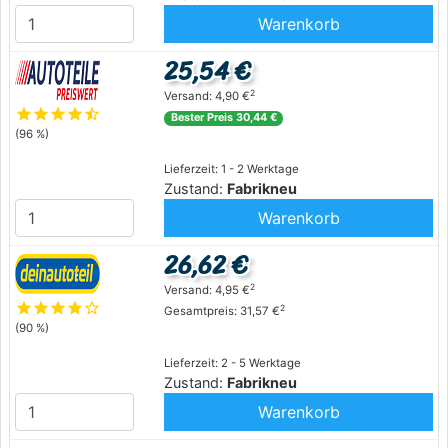
Warenkorb
25,54 €
2
Versand: 4,90 €
star
star
star
star
star_half
Bester Preis 30,44 €
(96 %)
Lieferzeit: 1 - 2 Werktage
Zustand:
Fabrikneu
Warenkorb
26,62 €
2
Versand: 4,95 €
star
star
star
star
star_outline
2
Gesamtpreis: 31,57 €
(90 %)
Lieferzeit: 2 - 5 Werktage
Zustand:
Fabrikneu
Warenkorb