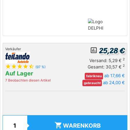
25,28 €
insert_chart_outlined
Verkäufer
2
Versand: 5,29 €
star
star
star
star
star_half
2
Gesamt: 30,57 €
(97 %)
Auf Lager
ab 17,66 €
fabrikneu
7 Beobachten diesen Artikel
ab 24,00 €
gebraucht
shopping_cart
WARENKORB