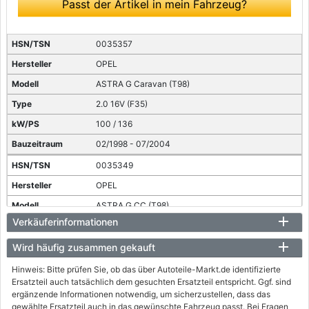
Passt der Artikel in mein Fahrzeug?
0035357
OPEL
ASTRA G Caravan (T98)
2.0 16V (F35)
100 / 136
02/1998 - 07/2004
0035349
OPEL
ASTRA G CC (T98)
Verkäuferinformationen
2.0 16V (F08, F48)
100 / 136
Wird häufig zusammen gekauft
02/1998 - 01/2005
Hinweis: Bitte prüfen Sie, ob das über Autoteile-Markt.de identifizierte
Ersatzteil auch tatsächlich dem gesuchten Ersatzteil entspricht. Ggf. sind
0035367
ergänzende Informationen notwendig, um sicherzustellen, dass das
gewählte Ersatzteil auch in das gewünschte Fahrzeug passt. Bei Fragen
OPEL