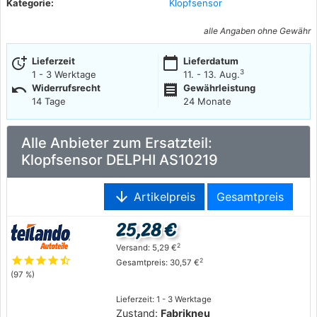
Kategorie:
Klopfsensor
alle Angaben ohne Gewähr
more_time
calendar_today
Lieferzeit
Lieferdatum
3
1 - 3 Werktage
11. - 13. Aug.
undo
receipt
Widerrufsrecht
Gewährleistung
14 Tage
24 Monate
Alle Anbieter zum Ersatzteil:
Klopfsensor DELPHI AS10219
arrow_downward
Artikelpreis
Gesamtpreis
25,28 €
2
Versand: 5,29 €
star
star
star
star
star_half
2
Gesamtpreis: 30,57 €
(97 %)
Lieferzeit: 1 - 3 Werktage
Zustand:
Fabrikneu