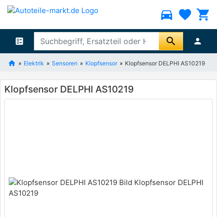
directions_car
favorite
shopping_cart
search
ballot
person
Elektrik
Sensoren
Klopfsensor
Klopfsensor DELPHI AS10219
Klopfsensor DELPHI AS10219