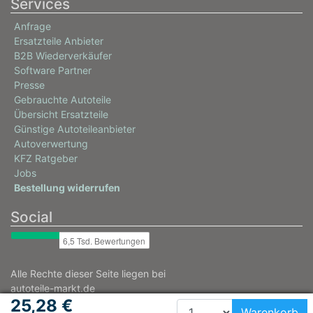
Services
09/1999 - 07/2003
Anfrage
0039180
Ersatzteile Anbieter
OPEL
B2B Wiederverkäufer
Software Partner
VECTRA B (J96)
Presse
1.8 i 16V (F19)
Gebrauchte Autoteile
Übersicht Ersatzteile
92 / 125
Günstige Autoteileanbieter
09/2000 - 04/2002
Autoverwertung
0039177
KFZ Ratgeber
Jobs
OPEL
Bestellung widerrufen
VECTRA B Caravan (J96)
Social
1.8 i 16V (F35)
92 / 125
09/2000 - 07/2003
Alle Rechte dieser Seite liegen bei
0039183
autoteile-markt.de
OPEL
25,28 €
Warenkorb